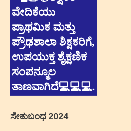
ವೇದಿಕೆಯು
ಪ್ರಾಥಮಿಕ ಮತ್ತು
ಪ್ರೌಢಶಾಲಾ ಶಿಕ್ಷಕರಿಗೆ,
ಉಪಯುಕ್ತ ಶೈಕ್ಷಣಿಕ
ಸಂಪನ್ಮೂಲ
ತಾಣವಾಗಿದೆ💻💻💻
.
ಸೇತುಬಂಧ 2024