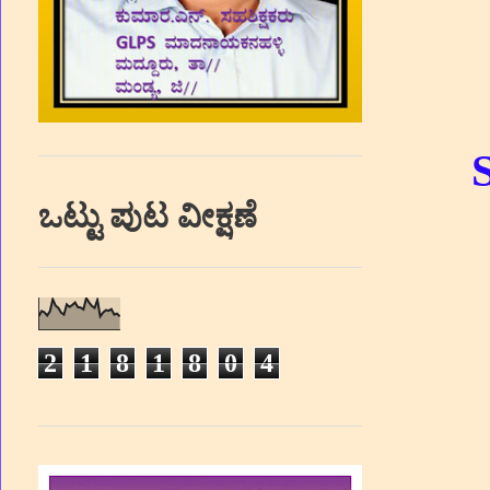
ಒಟ್ಟು ಪುಟ ವೀಕ್ಷಣೆ
2
1
8
1
8
0
4