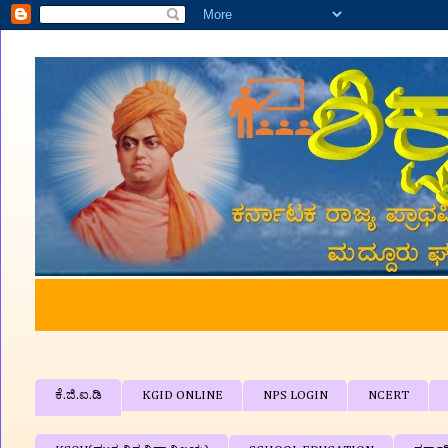
🙏🙏 'ಶಿಕ್ಷಕರ ವೇದಿಕೆ'ಗೆ 
ಕೆ.ಜಿ.ಐ.ಡಿ
KGID ONLINE
NPS LOGIN
NCERT