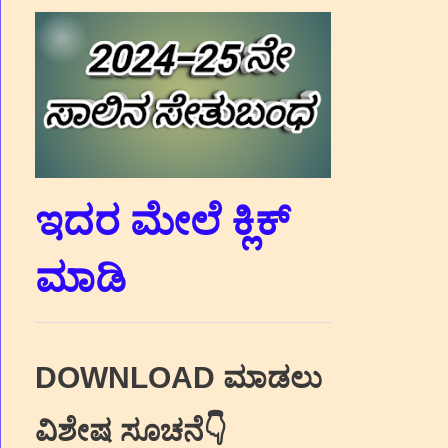
ಇದರ ಮೇಲೆ ಕ್ಲಿಕ್‌
ಮಾಡಿ
DOWNLOAD ಮಾಡಲು
ವಿಶೇಷ ಸೂಚನೆ👇