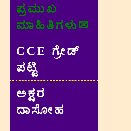
ಪ್ರಮುಖ
ಮಾಹಿತಿಗಳು✉
CCE ಗ್ರೇಡ್‌
ಪಟ್ಟಿ
ಅಕ್ಷರ
ದಾಸೋಹ