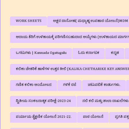
WORK SHEETS
ಅಕ್ಷರ ದಾಸೋಹ( ಮಧ್ಯಾಹ್ನ ಉಪಹಾರ ಯೋಜನೆ)MDM
ಆದಾಯ ತೆರಿಗೆ ಉಳಿತಾಯಕ್ಕೆ ಪರಿಗಣಿಸಬಹುದಾದ ಆಯ್ಕೆಗಳು (ಉಳಿತಾಯದ ಮಾರ್ಗ
ಒಗಟುಗಳು | Kannada Ogatugalu
ಓದು ಕರ್ನಾಟಕ
ಕನ್ನಡ
ಕಲಿಕಾ ಚೇತರಿಕೆ ಹಾಳೆಗಳ ಉತ್ತರ ಕೀಲಿ (KALIKA CHETHARIKE KEY ANSWE
ಗಣಿತ ಕಲಿಕಾ ಆಂದೋಲನ
ಗಳಿಕೆ ರಜೆ
ಚಟುವಟಿಕೆ ಕಾರ್ಡುಗಳು.
ದ್ವಿತೀಯ ಸಂಕಲನಾತ್ಮಕ ಪರೀಕ್ಷೆ-2023-24
ನಲಿ ಕಲಿ ಮತ್ತು ಶಾಲಾ ದಾಖಲೆಗ
ಪರ್ಯಾಯ ಶೈಕ್ಷಣಿಕ ಯೋಜನೆ 2021-22.
ಪಾಠ ಯೋಜನೆ
ಪ್ರಗತಿ ಪತ