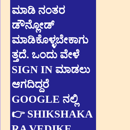
ಮಾಡಿ ನಂತರ
ಡೌನ್ಲೋಡ್
ಮಾಡಿಕೊಳ್ಳಬೇಕಾಗು
ತ್ತದೆ. ಒಂದು ವೇಳೆ
SIGN IN ಮಾಡಲು
ಆಗದಿದ್ದರೆ
GOOGLE ನಲ್ಲಿ
👉 SHIKSHAKA
RA VEDIKE