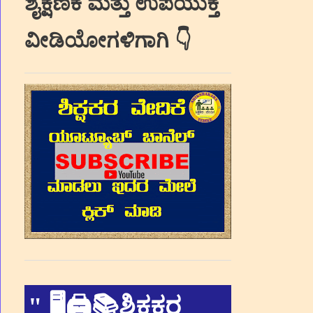
ಶೈಕ್ಷಣಿಕ ಮತ್ತು ಉಪಯುಕ್ತ
ವೀಡಿಯೋಗಳಿಗಾಗಿ 👇
"
🖥🖨📚ಶಿಕ್ಷಕರ