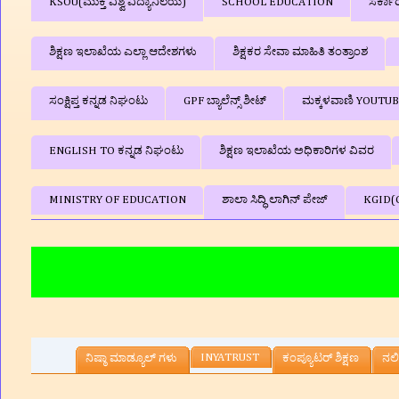
KSOU(ಮುಕ್ತ ವಿಶ್ವ ವಿದ್ಯಾನಿಲಯ)
SCHOOL EDUCATION
ಸರ್ಕಾ
ಶಿಕ್ಷಣ ಇಲಾಖೆಯ ಎಲ್ಲಾ ಆದೇಶಗಳು
ಶಿಕ್ಷಕರ ಸೇವಾ ಮಾಹಿತಿ ತಂತ್ರಾಂಶ
ಸಂಕ್ಷಿಪ್ತ ಕನ್ನಡ ನಿಘಂಟು
GPF ಬ್ಯಾಲೆನ್ಸ್‌ ಶೀಟ್
ಮಕ್ಕಳವಾಣಿ YOUTU
ENGLISH TO ಕನ್ನಡ ನಿಘಂಟು
ಶಿಕ್ಷಣ ಇಲಾಖೆಯ ಅಧಿಕಾರಿಗಳ ವಿವರ
MINISTRY OF EDUCATION
ಶಾಲಾ ಸಿದ್ಧಿ ಲಾಗಿನ್‌ ಪೇಜ್
KGID(
📚🖨
INYATRUST
ನಿಷ್ಠಾ ಮಾಡ್ಯೂಲ್ ಗಳು
ಕಂಪ್ಯೂಟರ್‌ ಶಿಕ್ಷಣ
ನಲಿ