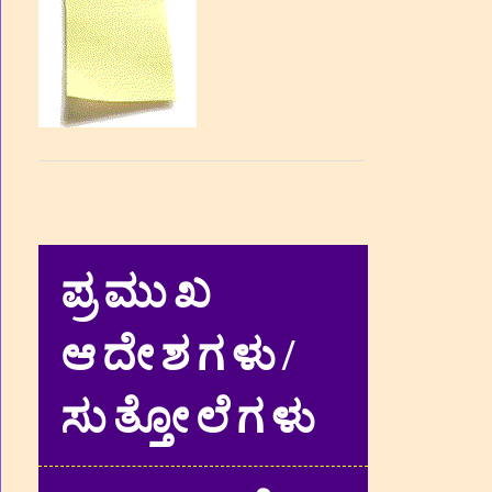
ಪ್ರಮುಖ
ಆದೇಶಗಳು/
ಸುತ್ತೋಲೆಗಳು