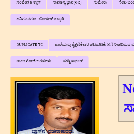
ಸಂವೇದ E ಕ್ಲಾಸ್
ಸಾಮಾನ್ಯ ಜ್ಞಾನ(GK)
ಸುಮೇರು
ಸೇತು ಬಂ
ಹನಿಗವನಗಳು- ಲೋಕೇಶ್ ಕಲ್ಕುಣಿ
DUPLICATE TC
ಶಾಲೆಯನ್ನು ಶೈಕ್ಷಣಿಕೇತರ ಚಟುವಟಿಕೆಗಳಿಗೆ ನೀಡದಿರುವ ಬಗ
ಶಾಲಾ ಗೋಡೆ ಬರಹಗಳು
ಸುದ್ದಿ ಕಾರ್ನರ್
N
ಸ