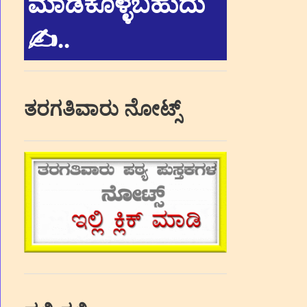
ಮಾಡಿಕೊಳ್ಳಬಹುದು
✍.
.
ತರಗತಿವಾರು ನೋಟ್ಸ್