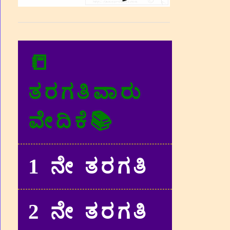
📒
ತರಗತಿವಾರು
ವೇದಿಕೆ📚
1 ನೇ ತರಗತಿ
2 ನೇ ತರಗತಿ