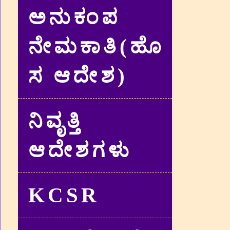
ಅನುಕಂಪ
ನೇಮಕಾತಿ(ಹೊ
ಸ ಆದೇಶ)
ನಿವೃತ್ತಿ
ಆದೇಶಗಳು
KCSR