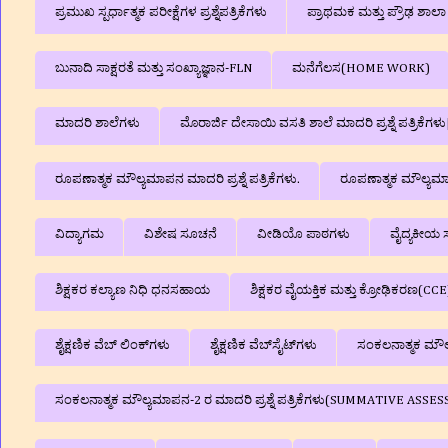
ಪ್ರಮುಖ ಸ್ಪರ್ಧಾತ್ಮಕ ಪರೀಕ್ಷೆಗಳ ಪ್ರಶ್ನೆಪತ್ರಿಕೆಗಳು
ಪ್ರಾಥಮಕ ಮತ್ತು ಪ್ರೌಢ ಶಾ
ಬುನಾದಿ ಸಾಕ್ಷರತೆ ಮತ್ತು ಸಂಖ್ಯಾಜ್ಞಾನ-FLN
ಮನೆಗೆಲಸ(HOME WORK)
ಮಾದರಿ ಶಾಲೆಗಳು
ಮೊರಾರ್ಜಿ ದೇಸಾಯಿ ವಸತಿ ಶಾಲೆ ಮಾದರಿ ಪ್ರಶ್ನೆ ಪತ್ರಿಕೆ
ರೂಪಣಾತ್ಮಕ ಮೌಲ್ಯಮಾಪನ ಮಾದರಿ ಪ್ರಶ್ನೆ ಪತ್ರಿಕೆಗಳು.
ರೂಪಣಾತ್ಮಕ ಮೌಲ್ಯಮಾಪನ
ವಿದ್ಯಾಗಮ
ವಿಶೇಷ ಸೂಚನೆ
ವೀಡಿಯೊ ಪಾಠಗಳು
ವೈದ್ಯಕೀಯ ಸ
ಶಿಕ್ಷಕರ ಕಲ್ಯಾಣ ನಿಧಿ ಧನಸಹಾಯ
ಶಿಕ್ಷಕರ ವೈಯಕ್ತಿಕ ಮತ್ತು ಕ್ರೋಢಿಕರಣ(CCE
ಶೈಕ್ಷಣಿಕ ವೆಬ್‌ ಲಿಂಕ್‌ಗಳು
ಶೈಕ್ಷಣಿಕ ವೆಬ್‌ಸೈಟ್‌ಗಳು
ಸಂಕಲನಾತ್ಮಕ ಮೌಲ್ಯ
ಸಂಕಲನಾತ್ಮಕ ಮೌಲ್ಯಮಾಪನ-2 ರ ಮಾದರಿ ಪ್ರಶ್ನೆ ಪತ್ರಿಕೆಗಳು(SUMMATIVE A