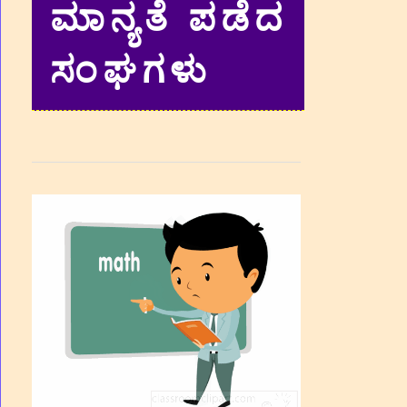
ಮಾನ್ಯತೆ ಪಡೆದ
ಸಂಘಗಳು