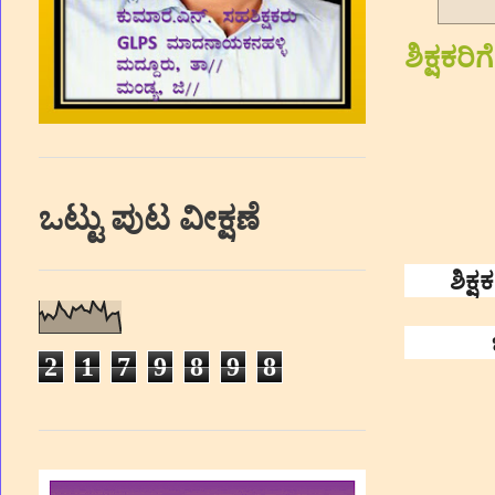
ಶಿಕ್ಷಕ
ಒಟ್ಟು ಪುಟ ವೀಕ್ಷಣೆ
ಶಿಕ್
2
1
7
9
8
9
8