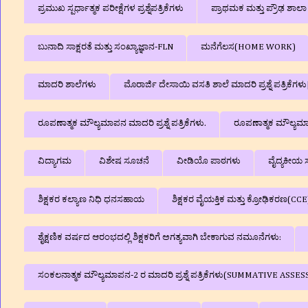
ಪ್ರಮುಖ ಸ್ಪರ್ಧಾತ್ಮಕ ಪರೀಕ್ಷೆಗಳ ಪ್ರಶ್ನೆಪತ್ರಿಕೆಗಳು
ಪ್ರಾಥಮಕ ಮತ್ತು ಪ್ರೌಢ ಶಾ
ಬುನಾದಿ ಸಾಕ್ಷರತೆ ಮತ್ತು ಸಂಖ್ಯಾಜ್ಞಾನ-FLN
ಮನೆಗೆಲಸ(HOME WORK)
ಮಾದರಿ ಶಾಲೆಗಳು
ಮೊರಾರ್ಜಿ ದೇಸಾಯಿ ವಸತಿ ಶಾಲೆ ಮಾದರಿ ಪ್ರಶ್ನೆ ಪತ್ರಿಕೆ
ರೂಪಣಾತ್ಮಕ ಮೌಲ್ಯಮಾಪನ ಮಾದರಿ ಪ್ರಶ್ನೆ ಪತ್ರಿಕೆಗಳು.
ರೂಪಣಾತ್ಮಕ ಮೌಲ್ಯಮಾಪನ
ವಿದ್ಯಾಗಮ
ವಿಶೇಷ ಸೂಚನೆ
ವೀಡಿಯೊ ಪಾಠಗಳು
ವೈದ್ಯಕೀಯ ಸ
ಶಿಕ್ಷಕರ ಕಲ್ಯಾಣ ನಿಧಿ ಧನಸಹಾಯ
ಶಿಕ್ಷಕರ ವೈಯಕ್ತಿಕ ಮತ್ತು ಕ್ರೋಢಿಕರಣ(CCE
ಶೈಕ್ಷಣಿಕ ವರ್ಷದ ಆರಂಭದಲ್ಲಿ ಶಿಕ್ಷಕರಿಗೆ ಅಗತ್ಯವಾಗಿ ಬೇಕಾಗುವ ನಮೂನೆಗಳು:
ಸಂಕಲನಾತ್ಮಕ ಮೌಲ್ಯಮಾಪನ-2 ರ ಮಾದರಿ ಪ್ರಶ್ನೆ ಪತ್ರಿಕೆಗಳು(SUMMATIVE A