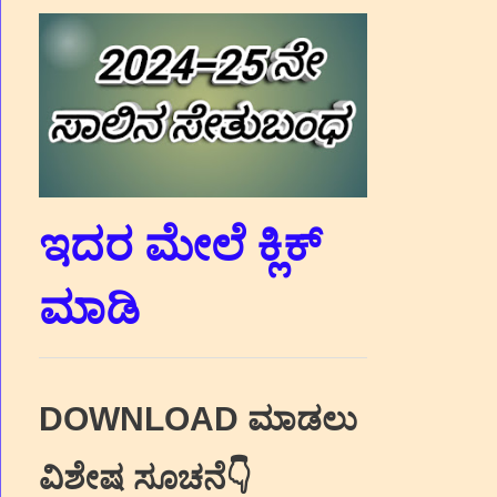
ಇದರ ಮೇಲೆ ಕ್ಲಿಕ್‌
ಮಾಡಿ
DOWNLOAD ಮಾಡಲು
ವಿಶೇಷ ಸೂಚನೆ👇