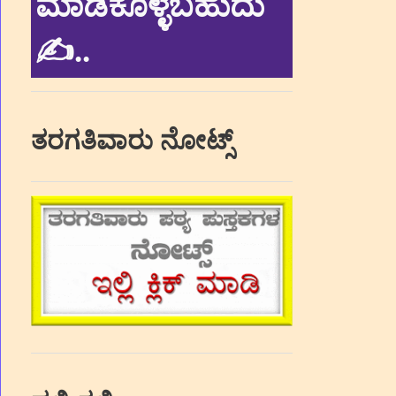
ಮಾಡಿಕೊಳ್ಳಬಹುದು
✍.
.
ತರಗತಿವಾರು ನೋಟ್ಸ್