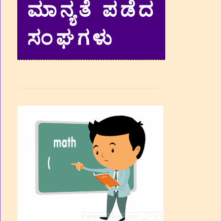
ಮಾನ್ಯತೆ ಪಡೆದ
ಸಂಘಗಳು