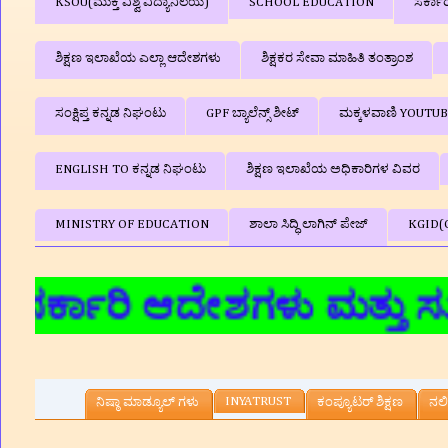
KSOU(ಮುಕ್ತ ವಿಶ್ವ ವಿದ್ಯಾನಿಲಯ)
SCHOOL EDUCATION
ಸರ್ಕಾ
ಶಿಕ್ಷಣ ಇಲಾಖೆಯ ಎಲ್ಲಾ ಆದೇಶಗಳು
ಶಿಕ್ಷಕರ ಸೇವಾ ಮಾಹಿತಿ ತಂತ್ರಾಂಶ
ಸಂಕ್ಷಿಪ್ತ ಕನ್ನಡ ನಿಘಂಟು
GPF ಬ್ಯಾಲೆನ್ಸ್‌ ಶೀಟ್
ಮಕ್ಕಳವಾಣಿ YOUTU
ENGLISH TO ಕನ್ನಡ ನಿಘಂಟು
ಶಿಕ್ಷಣ ಇಲಾಖೆಯ ಅಧಿಕಾರಿಗಳ ವಿವರ
MINISTRY OF EDUCATION
ಶಾಲಾ ಸಿದ್ಧಿ ಲಾಗಿನ್‌ ಪೇಜ್
KGID(
ರಿ ಆದೇಶಗಳು ಮತ್ತು ಸುತ್ತೋಲೆ
INYATRUST
ನಿಷ್ಠಾ ಮಾಡ್ಯೂಲ್ ಗಳು
ಕಂಪ್ಯೂಟರ್‌ ಶಿಕ್ಷಣ
ನಲಿ