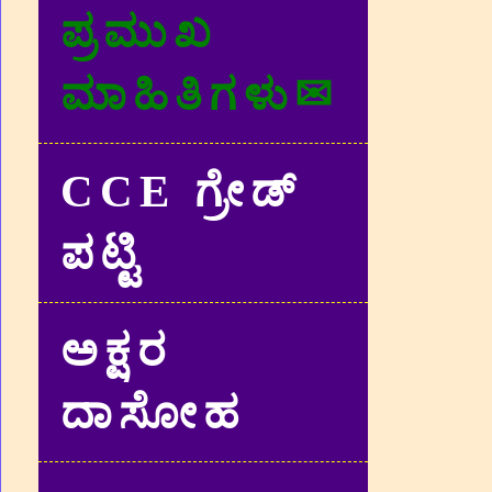
ಪ್ರಮುಖ
ಮಾಹಿತಿಗಳು✉
CCE ಗ್ರೇಡ್‌
ಪಟ್ಟಿ
ಅಕ್ಷರ
ದಾಸೋಹ