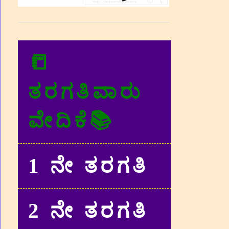
📒
ತರಗತಿವಾರು
ವೇದಿಕೆ📚
1 ನೇ ತರಗತಿ
2 ನೇ ತರಗತಿ