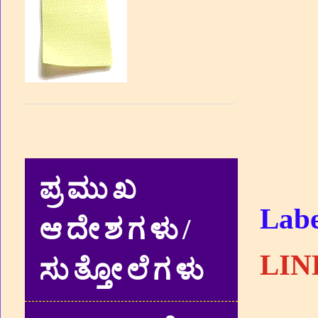
ಪ್ರಮುಖ
Labe
ಆದೇಶಗಳು/
LIN
ಸುತ್ತೋಲೆಗಳು