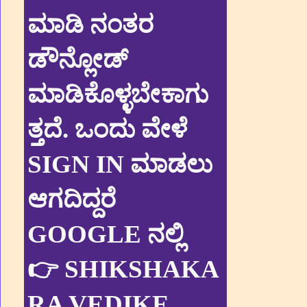
ಮಾಡಿ ನಂತರ
ಡೌನ್ಲೋಡ್
ಮಾಡಿಕೊಳ್ಳಬೇಕಾಗು
ತ್ತದೆ. ಒಂದು ವೇಳೆ
SIGN IN ಮಾಡಲು
ಆಗದಿದ್ದರೆ
GOOGLE ನಲ್ಲಿ
👉 SHIKSHAKA
RA VEDIKE