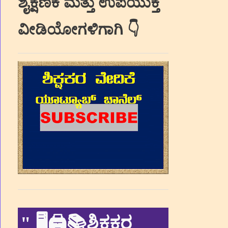
ಶೈಕ್ಷಣಿಕ ಮತ್ತು ಉಪಯುಕ್ತ
ವೀಡಿಯೋಗಳಿಗಾಗಿ 👇
"
🖥🖨📚ಶಿಕ್ಷಕರ