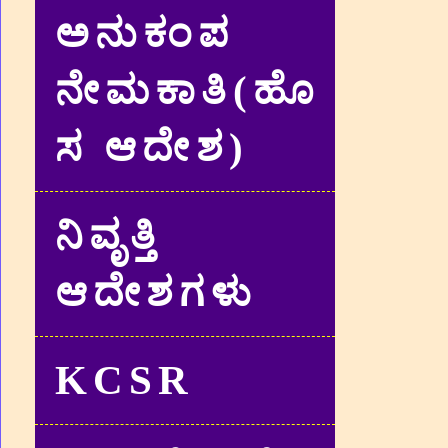
ಅನುಕಂಪ
ನೇಮಕಾತಿ(ಹೊ
ಸ ಆದೇಶ)
ನಿವೃತ್ತಿ
ಆದೇಶಗಳು
KCSR