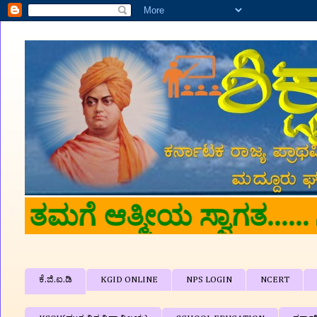
🙏🙏 'ಶಿಕ್ಷಕರ ವೇದಿಕೆ'ಗೆ ತ
ಕೆ.ಜಿ.ಐ.ಡಿ
KGID ONLINE
NPS LOGIN
NCERT