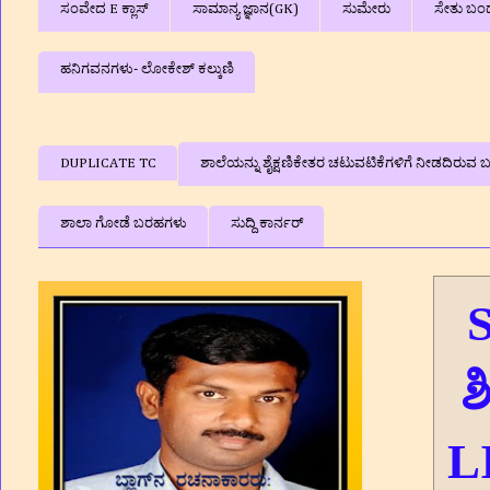
ಸಂವೇದ E ಕ್ಲಾಸ್
ಸಾಮಾನ್ಯ ಜ್ಞಾನ(GK)
ಸುಮೇರು
ಸೇತು ಬಂ
ಹನಿಗವನಗಳು- ಲೋಕೇಶ್ ಕಲ್ಕುಣಿ
DUPLICATE TC
ಶಾಲೆಯನ್ನು ಶೈಕ್ಷಣಿಕೇತರ ಚಟುವಟಿಕೆಗಳಿಗೆ ನೀಡದಿರುವ ಬಗ
ಶಾಲಾ ಗೋಡೆ ಬರಹಗಳು
ಸುದ್ದಿ ಕಾರ್ನರ್
S
ಶ
L