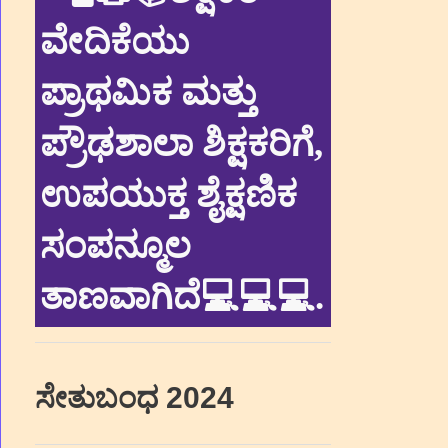
ವೇದಿಕೆಯು
ಪ್ರಾಥಮಿಕ ಮತ್ತು
ಪ್ರೌಢಶಾಲಾ ಶಿಕ್ಷಕರಿಗೆ,
ಉಪಯುಕ್ತ ಶೈಕ್ಷಣಿಕ
ಸಂಪನ್ಮೂಲ
ತಾಣವಾಗಿದೆ💻💻💻
.
ಸೇತುಬಂಧ 2024