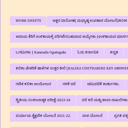
WORK SHEETS
ಅಕ್ಷರ ದಾಸೋಹ( ಮಧ್ಯಾಹ್ನ ಉಪಹಾರ ಯೋಜನೆ)MDM
ಆದಾಯ ತೆರಿಗೆ ಉಳಿತಾಯಕ್ಕೆ ಪರಿಗಣಿಸಬಹುದಾದ ಆಯ್ಕೆಗಳು (ಉಳಿತಾಯದ ಮಾರ್ಗ
ಒಗಟುಗಳು | Kannada Ogatugalu
ಓದು ಕರ್ನಾಟಕ
ಕನ್ನಡ
ಕಲಿಕಾ ಚೇತರಿಕೆ ಹಾಳೆಗಳ ಉತ್ತರ ಕೀಲಿ (KALIKA CHETHARIKE KEY ANSWE
ಗಣಿತ ಕಲಿಕಾ ಆಂದೋಲನ
ಗಳಿಕೆ ರಜೆ
ಚಟುವಟಿಕೆ ಕಾರ್ಡುಗಳು.
ದ್ವಿತೀಯ ಸಂಕಲನಾತ್ಮಕ ಪರೀಕ್ಷೆ-2023-24
ನಲಿ ಕಲಿ ಮತ್ತು ಶಾಲಾ ದಾಖಲೆಗ
ಪರ್ಯಾಯ ಶೈಕ್ಷಣಿಕ ಯೋಜನೆ 2021-22.
ಪಾಠ ಯೋಜನೆ
ಪ್ರಗತಿ ಪತ