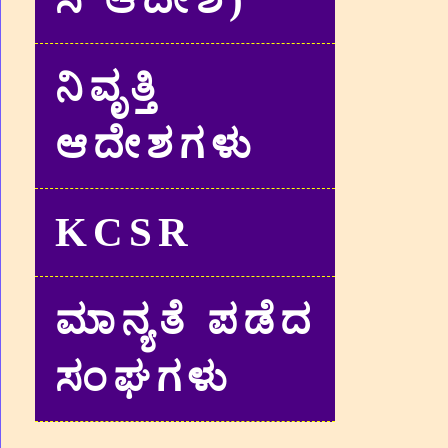
ನಿವೃತ್ತಿ
ಆದೇಶಗಳು
KCSR
ಮಾನ್ಯತೆ ಪಡೆದ
ಸಂಘಗಳು