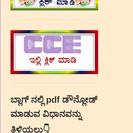
ಬ್ಲಾಗ್‌ ನಲ್ಲಿ pdf ಡೌನ್ಲೋಡ್‌
ಮಾಡುವ ವಿಧಾನವನ್ನು
ತಿಳಿಯಲು👇