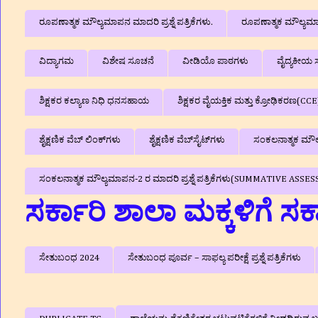
ರೂಪಣಾತ್ಮಕ ಮೌಲ್ಯಮಾಪನ ಮಾದರಿ ಪ್ರಶ್ನೆ ಪತ್ರಿಕೆಗಳು.
ರೂಪಣಾತ್ಮಕ ಮೌಲ್ಯಮಾಪನ
ವಿದ್ಯಾಗಮ
ವಿಶೇಷ ಸೂಚನೆ
ವೀಡಿಯೊ ಪಾಠಗಳು
ವೈದ್ಯಕೀಯ ಸ
ಶಿಕ್ಷಕರ ಕಲ್ಯಾಣ ನಿಧಿ ಧನಸಹಾಯ
ಶಿಕ್ಷಕರ ವೈಯಕ್ತಿಕ ಮತ್ತು ಕ್ರೋಢಿಕರಣ(CCE
ಶೈಕ್ಷಣಿಕ ವೆಬ್‌ ಲಿಂಕ್‌ಗಳು
ಶೈಕ್ಷಣಿಕ ವೆಬ್‌ಸೈಟ್‌ಗಳು
ಸಂಕಲನಾತ್ಮಕ ಮೌಲ್ಯ
ಸಂಕಲನಾತ್ಮಕ ಮೌಲ್ಯಮಾಪನ-2 ರ ಮಾದರಿ ಪ್ರಶ್ನೆ ಪತ್ರಿಕೆಗಳು(SUMMATIVE A
ಸರ್ಕಾರಿ ಶಾಲಾ ಮಕ್ಕಳಿಗೆ ಸ
ಸೇತುಬಂಧ 2024
ಸೇತುಬಂಧ ಪೂರ್ವ – ಸಾಫಲ್ಯ ಪರೀಕ್ಷೆ ಪ್ರಶ್ನೆ ಪತ್ರಿಕೆಗಳು