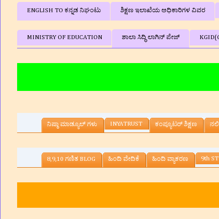
ENGLISH TO ಕನ್ನಡ ನಿಘಂಟು
ಶಿಕ್ಷಣ ಇಲಾಖೆಯ ಅಧಿಕಾರಿಗಳ ವಿವರ
MINISTRY OF EDUCATION
ಶಾಲಾ ಸಿದ್ಧಿ ಲಾಗಿನ್‌ ಪೇಜ್
KGID(
📚
INYATRUST
ನಿಷ್ಠಾ ಮಾಡ್ಯೂಲ್ ಗಳು
ಕಂಪ್ಯೂಟರ್‌ ಶಿಕ್ಷಣ
ನಲಿ
9th ST
8,9,10 ಗಣಿತ BLOG
ಹಿಂದಿ ವೇದಿಕೆ
ಹಿಂದಿ ವ್ಯಾಕರಣ
.ಎನ್‌ ,ಸಹ ಶಿಕ್ಷಕರು, ಸರ್ಕಾ