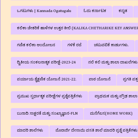
ಒಗಟುಗಳು | Kannada Ogatugalu
ಓದು ಕರ್ನಾಟಕ
ಕನ್ನಡ
ಕಲಿಕಾ ಚೇತರಿಕೆ ಹಾಳೆಗಳ ಉತ್ತರ ಕೀಲಿ (KALIKA CHETHARIKE KEY ANSWE
ಗಣಿತ ಕಲಿಕಾ ಆಂದೋಲನ
ಗಳಿಕೆ ರಜೆ
ಚಟುವಟಿಕೆ ಕಾರ್ಡುಗಳು.
ದ್ವಿತೀಯ ಸಂಕಲನಾತ್ಮಕ ಪರೀಕ್ಷೆ-2023-24
ನಲಿ ಕಲಿ ಮತ್ತು ಶಾಲಾ ದಾಖಲೆಗ
ಪರ್ಯಾಯ ಶೈಕ್ಷಣಿಕ ಯೋಜನೆ 2021-22.
ಪಾಠ ಯೋಜನೆ
ಪ್ರಗತಿ ಪತ
ಪ್ರಮುಖ ಸ್ಪರ್ಧಾತ್ಮಕ ಪರೀಕ್ಷೆಗಳ ಪ್ರಶ್ನೆಪತ್ರಿಕೆಗಳು
ಪ್ರಾಥಮಕ ಮತ್ತು ಪ್ರೌಢ ಶಾ
ಬುನಾದಿ ಸಾಕ್ಷರತೆ ಮತ್ತು ಸಂಖ್ಯಾಜ್ಞಾನ-FLN
ಮನೆಗೆಲಸ(HOME WORK)
ಮಾದರಿ ಶಾಲೆಗಳು
ಮೊರಾರ್ಜಿ ದೇಸಾಯಿ ವಸತಿ ಶಾಲೆ ಮಾದರಿ ಪ್ರಶ್ನೆ ಪತ್ರಿಕೆ