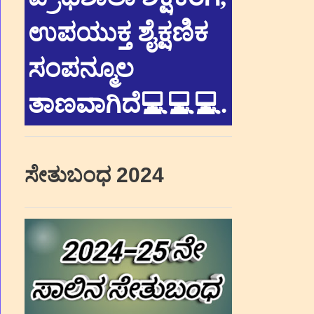
ಉಪಯುಕ್ತ ಶೈಕ್ಷಣಿಕ
ಸಂಪನ್ಮೂಲ
ತಾಣವಾಗಿದೆ💻💻💻
.
ಸೇತುಬಂಧ 2024