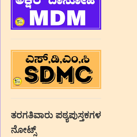
ಸರ್ಕಾ
ತರಗತಿವಾರು ಪಠ್ಯಪುಸ್ತಕಗಳ
ಇದರ ಮ
ನೋಟ್ಸ್