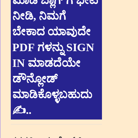
ಮಾಡಿ ಬ್ಲಾಗ್ ಗೆ ಭೇಟಿ
ನೀಡಿ, ನಿಮಗೆ
ಬೇಕಾದ ಯಾವುದೇ
PDF ಗಳನ್ನು SIGN
IN ಮಾಡದೆಯೇ
ಡೌನ್ಲೋಡ್
ಮಾಡಿಕೊಳ್ಳಬಹುದು
✍.
.