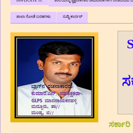
DUPLICATE TC
ಶಾಲೆಯನ್ನು ಶೈಕ್ಷಣಿಕೇತರ ಚಟುವಟಿಕೆಗಳಿಗೆ ನೀಡದಿರುವ ಬಗ
ಶಾಲಾ ಗೋಡೆ ಬರಹಗಳು
ಸುದ್ದಿ ಕಾರ್ನರ್
S
ಸ
ಸರ್ಕಾರಿ