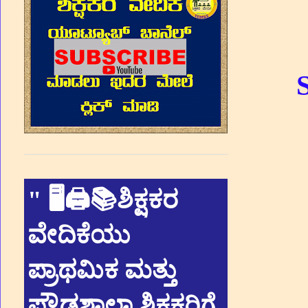
"
🖥🖨📚ಶಿಕ್ಷಕರ
ವೇದಿಕೆಯು
ಪ್ರಾಥಮಿಕ ಮತ್ತು
ಪ್ರೌಢಶಾಲಾ ಶಿಕ್ಷಕರಿಗೆ,