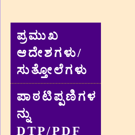
ಪ್ರಮುಖ
ಆದೇಶಗಳು/
ಸುತ್ತೋಲೆಗಳು
ಪಾಠಟಿಪ್ಪಣಿಗಳ
ನ್ನು
DTP/PDF