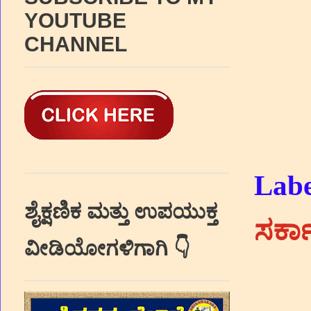
YOUTUBE
CHANNEL
Labe
ಶೈಕ್ಷಣಿಕ ಮತ್ತು ಉಪಯುಕ್ತ
ಸರ್ಕ
ವೀಡಿಯೋಗಳಿಗಾಗಿ 👇