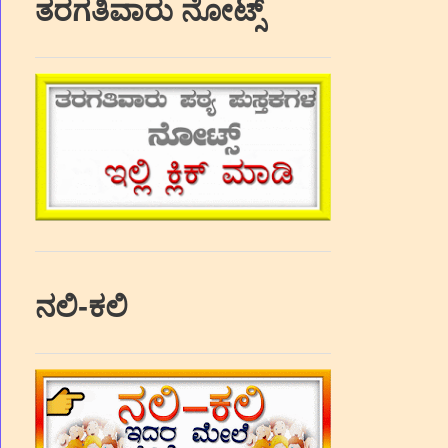
ತರಗತಿವಾರು ನೋಟ್ಸ್
ನಲಿ-ಕಲಿ