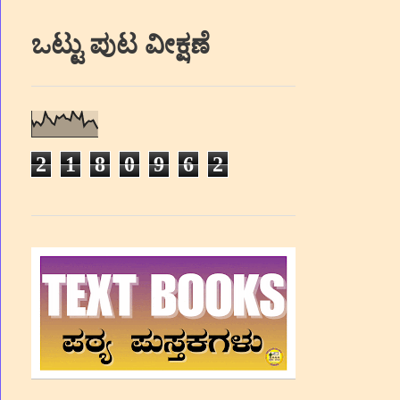
ಒಟ್ಟು ಪುಟ ವೀಕ್ಷಣೆ
2
1
8
0
9
6
2