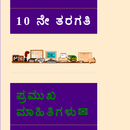
10 ನೇ ತರಗತಿ
ಪ್ರಮುಖ
ಮಾಹಿತಿಗಳು✉