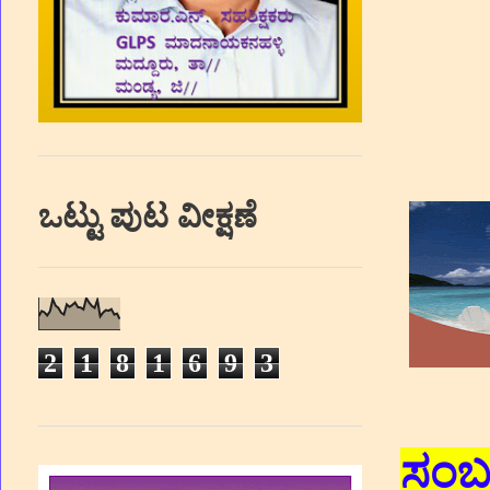
ಒಟ್ಟು ಪುಟ ವೀಕ್ಷಣೆ
2
1
8
1
6
9
3
ಸಂಬಂ