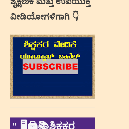
ಶೈಕ್ಷಣಿಕ ಮತ್ತು ಉಪಯುಕ್ತ
ವೀಡಿಯೋಗಳಿಗಾಗಿ 👇
"
🖥🖨📚ಶಿಕ್ಷಕರ