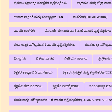
ಪ್ರಮುಖ ಸ್ಪರ್ಧಾತ್ಮಕ ಪರೀಕ್ಷೆಗಳ ಪ್ರಶ್ನೆಪತ್ರಿಕೆಗಳು
ಪ್ರಾಥಮಕ ಮತ್ತು ಪ್ರೌಢ ಶಾ
ಬುನಾದಿ ಸಾಕ್ಷರತೆ ಮತ್ತು ಸಂಖ್ಯಾಜ್ಞಾನ-FLN
ಮನೆಗೆಲಸ(HOME WORK)
ಮಾದರಿ ಶಾಲೆಗಳು
ಮೊರಾರ್ಜಿ ದೇಸಾಯಿ ವಸತಿ ಶಾಲೆ ಮಾದರಿ ಪ್ರಶ್ನೆ ಪತ್ರಿಕೆ
ರೂಪಣಾತ್ಮಕ ಮೌಲ್ಯಮಾಪನ ಮಾದರಿ ಪ್ರಶ್ನೆ ಪತ್ರಿಕೆಗಳು.
ರೂಪಣಾತ್ಮಕ ಮೌಲ್ಯಮಾಪನ
ವಿದ್ಯಾಗಮ
ವಿಶೇಷ ಸೂಚನೆ
ವೀಡಿಯೊ ಪಾಠಗಳು
ವೈದ್ಯಕೀಯ ಸ
ಶಿಕ್ಷಕರ ಕಲ್ಯಾಣ ನಿಧಿ ಧನಸಹಾಯ
ಶಿಕ್ಷಕರ ವೈಯಕ್ತಿಕ ಮತ್ತು ಕ್ರೋಢಿಕರಣ(CCE
ಶೈಕ್ಷಣಿಕ ವೆಬ್‌ ಲಿಂಕ್‌ಗಳು
ಶೈಕ್ಷಣಿಕ ವೆಬ್‌ಸೈಟ್‌ಗಳು
ಸಂಕಲನಾತ್ಮಕ ಮೌಲ್ಯ
ಸಂಕಲನಾತ್ಮಕ ಮೌಲ್ಯಮಾಪನ-2 ರ ಮಾದರಿ ಪ್ರಶ್ನೆ ಪತ್ರಿಕೆಗಳು(SUMMATIVE A