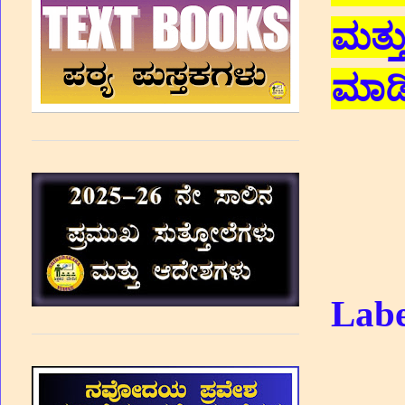
ಮತ್ತ
ಮಾಡ
Labe