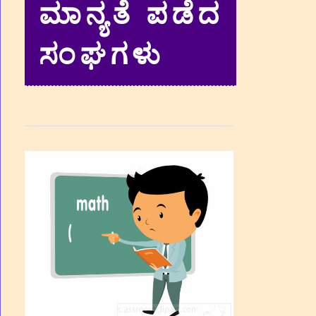
ಮಾನ್ಯತೆ ಪಡೆದ
ಸಂಘಗಳು