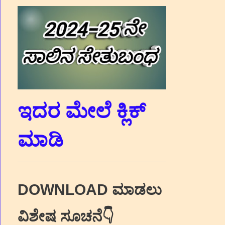
ಇದರ ಮೇಲೆ ಕ್ಲಿಕ್‌
ಮಾಡಿ
DOWNLOAD ಮಾಡಲು
ವಿಶೇಷ ಸೂಚನೆ👇