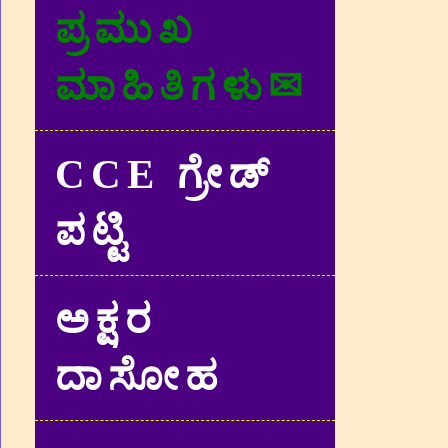
ಪ್ರಮುಖ
ಮಾಹಿತಿಗಳು✉
CCE ಗ್ರೇಡ್‌
ಪಟ್ಟಿ
ಅಕ್ಷರ
ದಾಸೋಹ