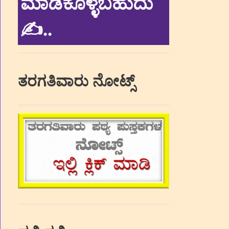
ಮಾಡಿಕೊಳ್ಳಬಹುದು
✍.
.
ತರಗತಿವಾರು ನೋಟ್ಸ್