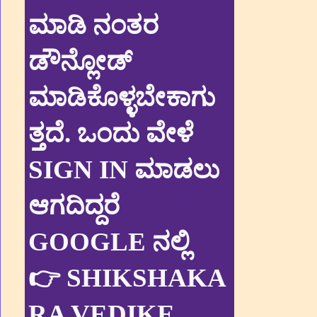
ಮಾಡಿ ನಂತರ
ಡೌನ್ಲೋಡ್
ಮಾಡಿಕೊಳ್ಳಬೇಕಾಗು
ತ್ತದೆ. ಒಂದು ವೇಳೆ
SIGN IN ಮಾಡಲು
ಆಗದಿದ್ದರೆ
GOOGLE ನಲ್ಲಿ
👉 SHIKSHAKA
RA VEDIKE