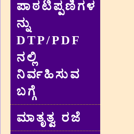
ಪಾಠಟಿಪ್ಪಣಿಗಳ
ನ್ನು
DTP/PDF
ನಲ್ಲಿ
ನಿರ್ವಹಿಸುವ
ಬಗ್ಗೆ
ಮಾತೃತ್ವ ರಜೆ