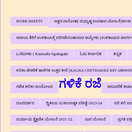
WORK SHEETS
ಅಕ್ಷರ ದಾಸೋಹ( ಮಧ್ಯಾಹ್ನ ಉಪಹಾರ ಯೋಜನೆ)MDM
ಆದಾಯ ತೆರಿಗೆ ಉಳಿತಾಯಕ್ಕೆ ಪರಿಗಣಿಸಬಹುದಾದ ಆಯ್ಕೆಗಳು (ಉಳಿತಾಯದ ಮಾರ್ಗ
ಒಗಟುಗಳು | Kannada Ogatugalu
ಓದು ಕರ್ನಾಟಕ
ಕನ್ನಡ
ಕಲಿಕಾ ಚೇತರಿಕೆ ಹಾಳೆಗಳ ಉತ್ತರ ಕೀಲಿ (KALIKA CHETHARIKE KEY ANSWE
ಗಳಿಕೆ ರಜೆ
ಗಣಿತ ಕಲಿಕಾ ಆಂದೋಲನ
ಚಟುವಟಿಕೆ ಕಾರ್ಡ
ದೂರದರ್ಶನ
ದ್ವಿತೀಯ ಸಂಕಲನಾತ್ಮಕ ಪರೀಕ್ಷೆ-2023-24
ನಲಿ ಕಲಿ ಮ
ಪರ್ಯಾಯ ಶೈಕ್ಷಣಿಕ ಯೋಜನೆ 2021-22.
ಪಾಠ ಯೋಜನೆ
ಪ್ರಗತಿ ಪತ