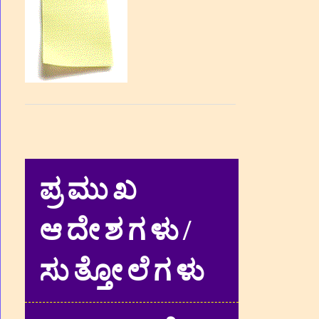
ಪ್ರಮುಖ
ಆದೇಶಗಳು/
ಸುತ್ತೋಲೆಗಳು