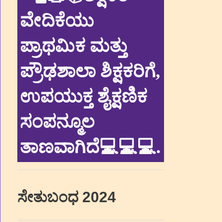
ವೇದಿಕೆಯು
ಪ್ರಾಥಮಿಕ ಮತ್ತು
ಪ್ರೌಢಶಾಲಾ ಶಿಕ್ಷಕರಿಗೆ,
ಉಪಯುಕ್ತ ಶೈಕ್ಷಣಿಕ
ಸಂಪನ್ಮೂಲ
ತಾಣವಾಗಿದೆ💻💻💻
.
ಸೇತುಬಂಧ 2024