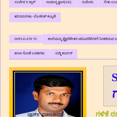
ಸಂವೇದ E ಕ್ಲಾಸ್
ಸಾಮಾನ್ಯ ಜ್ಞಾನ(GK)
ಸುಮೇರು
ಸೇತು ಬಂ
ಹನಿಗವನಗಳು- ಲೋಕೇಶ್ ಕಲ್ಕುಣಿ
DUPLICATE TC
ಶಾಲೆಯನ್ನು ಶೈಕ್ಷಣಿಕೇತರ ಚಟುವಟಿಕೆಗಳಿಗೆ ನೀಡದಿರುವ ಬಗ
ಶಾಲಾ ಗೋಡೆ ಬರಹಗಳು
ಸುದ್ದಿ ಕಾರ್ನರ್
S
ಗ
ಗಳಿಕೆ ರ