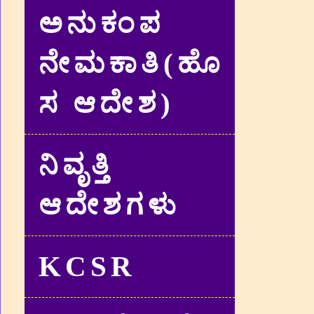
ಅನುಕಂಪ
ನೇಮಕಾತಿ(ಹೊ
ಸ ಆದೇಶ)
ನಿವೃತ್ತಿ
ಆದೇಶಗಳು
KCSR