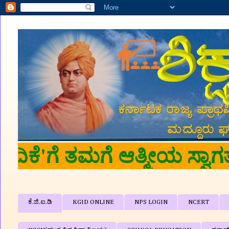
🙏🙏 'ಶಿಕ್ಷಕರ ವೇದಿಕೆ'
ಕೆ.ಜಿ.ಐ.ಡಿ
KGID ONLINE
NPS LOGIN
NCERT