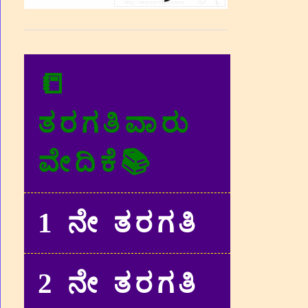
📒
ತರಗತಿವಾರು
ವೇದಿಕೆ📚
1 ನೇ ತರಗತಿ
2 ನೇ ತರಗತಿ