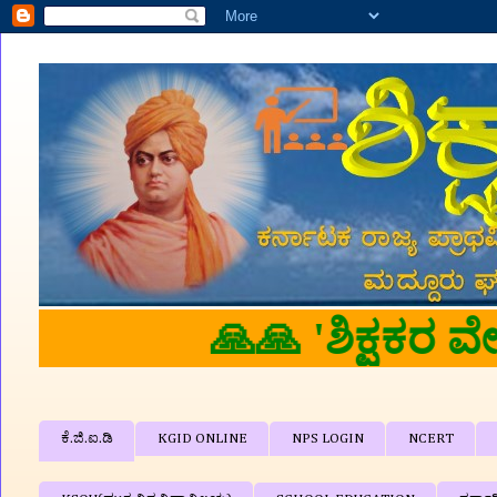
ರ ವೇದಿಕೆ'ಗೆ ತಮಗೆ ಆತ್ಮೀಯ ಸ್ವಾ
ಕೆ.ಜಿ.ಐ.ಡಿ
KGID ONLINE
NPS LOGIN
NCERT