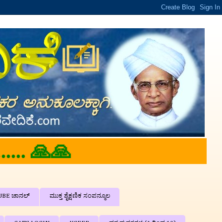
UBE ಚಾನಲ್
ಮುಕ್ತ ಶೈಕ್ಷಣಿಕ ಸಂಪನ್ಮೂಲ