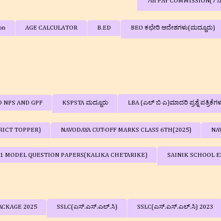
7th PAY COMMISSION(7 
on
AGE CALCULATOR
B.ED
BEO ಕಛೇರಿ ಆದೇಶಗಳು(ಮದ್ದೂರು)
D NPS AND GPF
KSPSTA ಮದ್ದೂರು
LBA (ಎಲ್ ಬಿ ಎ)ಮಾದರಿ ಪ್ರಶ್ನೆ ಪತ್ರಿಕೆಗ
RICT TOPPER)
NAVODAYA CUT-OFF MARKS CLASS 6TH(2025)
NA
 1 MODEL QUESTION PAPERS(KALIKA CHETARIKE)
SAINIK SCHOOL EX
ACKAGE 2025
SSLC(ಎಸ್.ಎಸ್.ಎಲ್.ಸಿ)
SSLC(ಎಸ್.ಎಸ್.ಎಲ್.ಸಿ) 2023