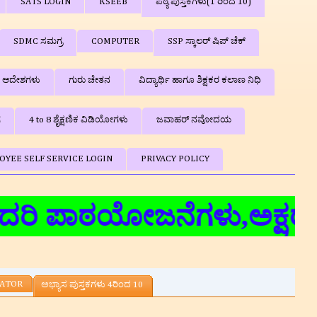
SATS LOGIN
KSEEB
ಪಠ್ಯ ಪುಸ್ತಕಗಳು(1 ರಿಂದ 10)
SDMC ಸಮಗ್ರ
COMPUTER
SSP ಸ್ಕಾಲರ್ ಷಿಪ್‌ ಚೆಕ್
ಿ ಆದೇಶಗಳು
ಗುರು ಚೇತನ
ವಿದ್ಯಾರ್ಥಿ ಹಾಗೂ ಶಿಕ್ಷಕರ ಕಲಾಣ ನಿಧಿ
ಗ
4 to 8 ಶೈಕ್ಷಣಿಕ ವಿಡಿಯೋಗಳು
ಜವಾಹರ್ ನವೋದಯ
OYEE SELF SERVICE LOGIN
PRIVACY POLICY
 ಪಾಠಯೋಜನೆಗಳು,ಅಕ್ಷರ ದಾಸೋಹ,
LATOR
ಅಭ್ಯಾಸ ಪುಸ್ತಕಗಳು 4ರಿಂದ 10