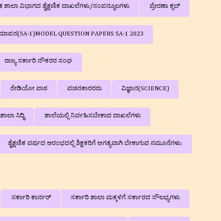
ರೌಢ ಶಾಲಾ ವಿಭಾಗದ ಶೈಕ್ಷಣಿಕ ದಾಖಲೆಗಳು/ಸಂಪನ್ಮೂಲಗಳು
ಪ್ರೇರಣಾ ಕ್ಲಬ್
ಕ ಮೌಲ್ಯಮಾಪನ(SA-1)MODEL QUESTION PAPERS SA-1 2023
ರಾಜ್ಯ ಸರ್ಕಾರಿ ನೌಕರರ ಸಂಘ
ರೇಡಿಯೋ ಪಾಠ
ವಚನಕಾರರರು
ವಿಜ್ಞಾನ(SCIENCE)
ಶಾಲಾ ಸಿದ್ಧಿ
ಶಾಲೆಯಲ್ಲಿ ನಿರ್ವಹಿಸಬೇಕಾದ ದಾಖಲೆಗಳು
ಶೈಕ್ಷಣಿಕ ವರ್ಷದ ಆರಂಭದಲ್ಲಿ ಶಿಕ್ಷಕರಿಗೆ ಅಗತ್ಯವಾಗಿ ಬೇಕಾಗುವ ನಮೂನೆಗಳು:
ಸರ್ಕಾರಿ ಕಾರ್ನರ್
ಸರ್ಕಾರಿ ಶಾಲಾ ಮಕ್ಕಳಿಗೆ ಸರ್ಕಾರದ ಸೌಲಭ್ಯಗಳು