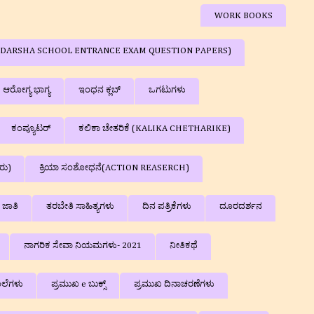
WORK BOOKS
ರಿಕೆಗಳು ( ADARSHA SCHOOL ENTRANCE EXAM QUESTION PAPERS)
ಆರೋಗ್ಯ ಭಾಗ್ಯ
ಇಂಧನ ಕ್ಲಬ್‌
ಒಗಟುಗಳು
ಕಂಪ್ಯೂಟರ್
ಕಲಿಕಾ ಚೇತರಿಕೆ (KALIKA CHETHARIKE)
ರು)
ಕ್ರಿಯಾ ಸಂಶೋಧನೆ(ACTION REASERCH)
ಜಾತಿ
ತರಬೇತಿ ಸಾಹಿತ್ಯಗಳು
ದಿನ ಪತ್ರಿಕೆಗಳು
ದೂರದರ್ಶನ
ನಾಗರಿಕ ಸೇವಾ ನಿಯಮಗಳು- 2021
ನೀತಿಕಥೆ
ಲೆಗಳು
ಪ್ರಮುಖ e ಬುಕ್ಸ್
ಪ್ರಮುಖ ದಿನಾಚರಣೆಗಳು