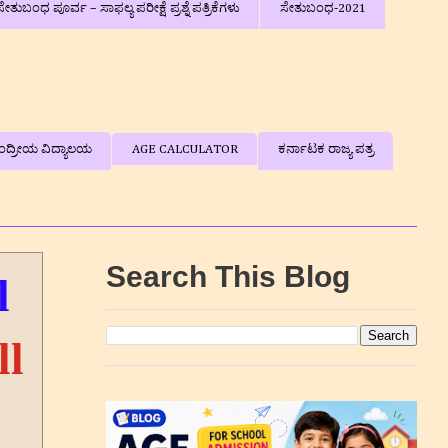
ಸೇತುಬಂಧ ಪೂರ್ವ – ಸಾಫಲ್ಯ ಪರೀಕ್ಷೆ ಪ್ರಶ್ನೆ ಪತ್ರಿಕೆಗಳು
ಸೇತುಬಂಧ-2021
ಂದ್ರೀಯ ವಿದ್ಯಾಲಯ
AGE CALCULATOR
ಕರ್ನಾಟಕ ರಾಜ್ಯ ಪತ್ರ
Search This Blog
l
ll