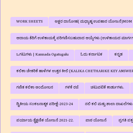
WORK SHEETS
ಅಕ್ಷರ ದಾಸೋಹ( ಮಧ್ಯಾಹ್ನ ಉಪಹಾರ ಯೋಜನೆ)MDM
ಆದಾಯ ತೆರಿಗೆ ಉಳಿತಾಯಕ್ಕೆ ಪರಿಗಣಿಸಬಹುದಾದ ಆಯ್ಕೆಗಳು (ಉಳಿತಾಯದ ಮಾರ್ಗ
ಒಗಟುಗಳು | Kannada Ogatugalu
ಓದು ಕರ್ನಾಟಕ
ಕನ್ನಡ
ಕಲಿಕಾ ಚೇತರಿಕೆ ಹಾಳೆಗಳ ಉತ್ತರ ಕೀಲಿ (KALIKA CHETHARIKE KEY ANSWE
ಗಣಿತ ಕಲಿಕಾ ಆಂದೋಲನ
ಗಳಿಕೆ ರಜೆ
ಚಟುವಟಿಕೆ ಕಾರ್ಡುಗಳು.
ದ್ವಿತೀಯ ಸಂಕಲನಾತ್ಮಕ ಪರೀಕ್ಷೆ-2023-24
ನಲಿ ಕಲಿ ಮತ್ತು ಶಾಲಾ ದಾಖಲೆಗ
ಪರ್ಯಾಯ ಶೈಕ್ಷಣಿಕ ಯೋಜನೆ 2021-22.
ಪಾಠ ಯೋಜನೆ
ಪ್ರಗತಿ ಪತ