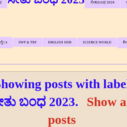
ಧ
ಸೇತುಬಂಧ 2024
್ಗೆ👈
SWF & TBF
ENGLISH HUB
SCIENCE WORLD
ಕೇ
howing posts with labe
ೇತು ಬಂಧ 2023
.
Show a
posts