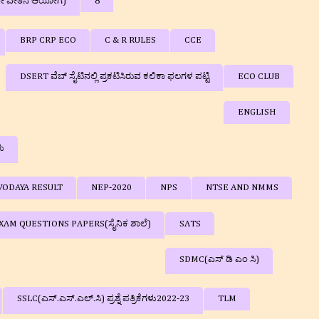
ನೇ ವೇತನ ಆಯೋಗ)
8
BRP CRP ECO
C & R RULES
CCE
DSERT ವೆಬ್ ಸೈಟಿನಲ್ಲಿ ಪ್ರಕಟಿಸಿರುವ ಕಲಿಕಾ ಫಲಗಳ ಪಟ್ಟಿ
ECO CLUB
ENGLISH
ಳು
VODAYA RESULT
NEP-2020
NPS
NTSE AND NMMS
AM QUESTIONS PAPERS(ಸೈನಿಕ ಶಾಲೆ)
SATS
SDMC(ಎಸ್ ಡಿ ಎಂ ಸಿ)
SSLC(ಎಸ್.ಎಸ್.ಎಲ್.ಸಿ) ಪ್ರಶ್ನೆ ಪತ್ರಿಕೆಗಳು2022-23
TLM