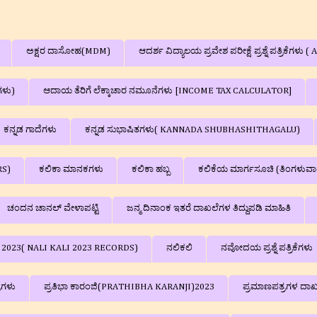
ಅಕ್ಷರ ದಾಸೋಹ(MDM)
ಆದರ್ಶ ವಿದ್ಯಾಲಯ ಪ್ರವೇಶ ಪರೀಕ್ಷೆ ಪ್ರಶ್ನೆ ಪತ್
ಗಳು)
ಆದಾಯ ತೆರಿಗೆ ಲೆಕ್ಕಾಚಾರ ನಮೂನೆಗಳು [INCOME TAX CALCULATOR]
ಕನ್ನಡ ಗಾದೆಗಳು
ಕನ್ನಡ ಸುಭಾಷಿತಗಳು( KANNADA SHUBHASHITHAGALU)
RS)
ಕಲಿಕಾ ಮಾನಕಗಳು
ಕಲಿಕಾ ಹಬ್ಬ
ಕಲಿಕೆಯ ಮಾರ್ಗಸೂಚಿ (ತಿಂಗಳುವಾ
ಚಂದನ ಚಾನಲ್‌ ವೇಳಾಪಟ್ಟಿ
ಜನ್ಮ ದಿನಾಂಕ ಇತರೆ ದಾಖಲೆಗಳ ತಿದ್ದುಪಡಿ ಮಾಹಿತಿ
ಳು 2023( NALI KALI 2023 RECORDS)
ನಲಿಕಲಿ
ನವೋದಯ ಪ್ರಶ್ನೆ ಪತ್ರಿಕೆಗಳು
್ರಗಳು
ಪ್ರತಿಭಾ ಕಾರಂಜಿ(PRATHIBHA KARANJI)2023
ಪ್ರಮಾಣಪತ್ರಗಳ ದಾಖ