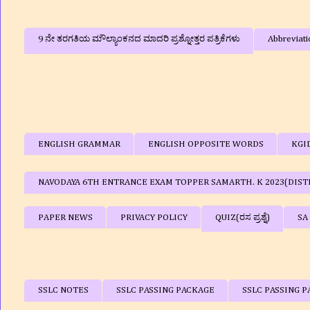
9 ನೇ ತರಗತಿಯ ಮೌಲ್ಯಾಂಕನದ ಮಾದರಿ ಪ್ರಶ್ನೋತ್ತರ ಪತ್ರಿಕೆಗಳು
Abbreviati
ENGLISH GRAMMAR
ENGLISH OPPOSITE WORDS
KGI
NAVODAYA 6TH ENTRANCE EXAM TOPPER SAMARTH. K 2023(DIST
PAPER NEWS
PRIVACY POLICY
QUIZ(ರಸ ಪ್ರಶ್ನೆ)
SA
SSLC NOTES
SSLC PASSING PACKAGE
SSLC PASSING P