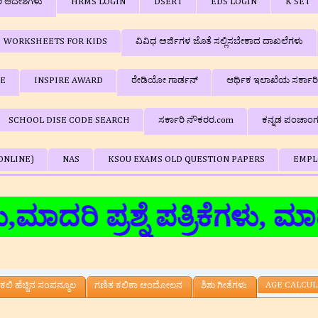
ರಿ ಆದೇಶಗಳು
HRMS LOGIN
DSERT
EDS LOGIN
K SET
WORKSHEETS FOR KIDS
ವಿವಿಧ ಅರ್ಜಿಗಳ ಜೊತೆ ಸಲ್ಲಿಸಬೇಕಾದ ದಾಖಲೆಗಳು
BE
INSPIRE AWARD
ರೇಡಿಯೋ ಗಾರ್ಡನ್
ಆರ್ಥಿಕ ಇಲಾಖೆಯ ಸರ್ಕಾರ
SCHOOL DISE CODE SEARCH
ಸರ್ಕಾರಿ ನೌಕರರ.com
ಕನ್ನಡ ಪಂಚಾಂ
ONLINE)
NAS
KSOU EXAMS OLD QUESTION PAPERS
EMPL
 ಪ್ರಶ್ನೆ ಪತ್ರಿಕೆಗಳು, ಮಾದರಿ
AGE CALCU
ಕಲಿ ಹೆಚ್ಚಿನ ಸಂಪನ್ಮೂಲ
ಗಣಿತ ಕಲಿಕಾ ಆಂದೋಲನ
ಶಿಶು ಗೀತೆಗಳು