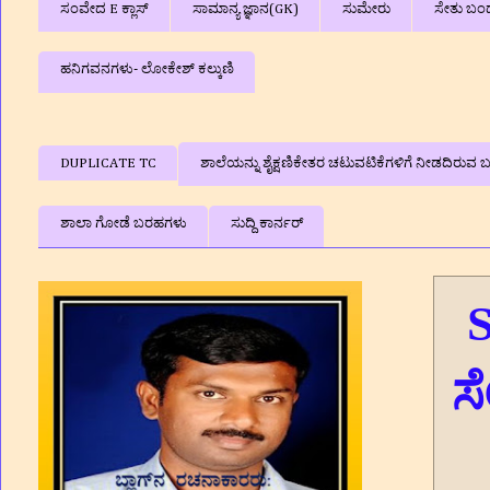
ಸಂವೇದ E ಕ್ಲಾಸ್
ಸಾಮಾನ್ಯ ಜ್ಞಾನ(GK)
ಸುಮೇರು
ಸೇತು ಬಂ
ಹನಿಗವನಗಳು- ಲೋಕೇಶ್ ಕಲ್ಕುಣಿ
DUPLICATE TC
ಶಾಲೆಯನ್ನು ಶೈಕ್ಷಣಿಕೇತರ ಚಟುವಟಿಕೆಗಳಿಗೆ ನೀಡದಿರುವ ಬಗ
ಶಾಲಾ ಗೋಡೆ ಬರಹಗಳು
ಸುದ್ದಿ ಕಾರ್ನರ್
S
ಸ