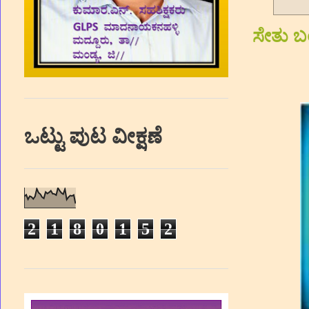
ಸೇತು ಬ
ಒಟ್ಟು ಪುಟ ವೀಕ್ಷಣೆ
2
1
8
0
1
5
2