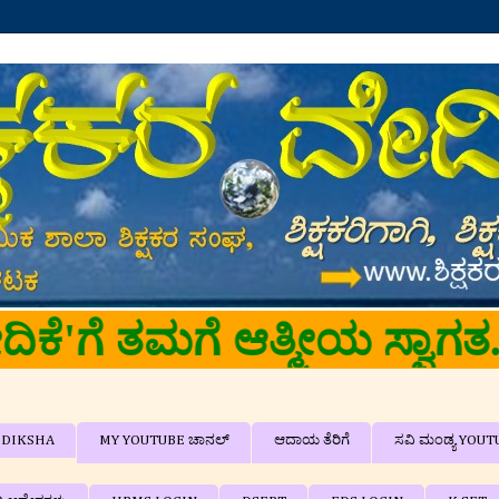
ಗತ...... 🙏🙏
DIKSHA
MY YOUTUBE ಚಾನಲ್
ಆದಾಯ ತೆರಿಗೆ
ಸವಿ ಮಂಡ್ಯ YOUT