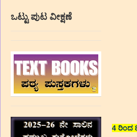
ಒಟ್ಟು ಪುಟ ವೀಕ್ಷಣೆ
4 ರಿಂದ