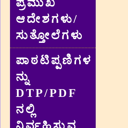
ಪ್ರಮುಖ
ಆದೇಶಗಳು/
ಸುತ್ತೋಲೆಗಳು
ಪಾಠಟಿಪ್ಪಣಿಗಳ
ನ್ನು
DTP/PDF
ನಲ್ಲಿ
ನಿರ್ವಹಿಸುವ