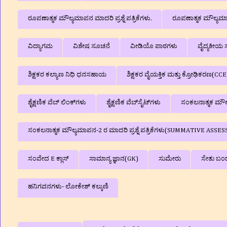
ರೂಪಣಾತ್ಮಕ ಮೌಲ್ಯಮಾಪನ ಮಾದರಿ ಪ್ರಶ್ನೆ ಪತ್ರಿಕೆಗಳು.
ರೂಪಣಾತ್ಮಕ ಮೌಲ್ಯಮಾಪನ
ವಿದ್ಯಾಗಮ
ವಿಶೇಷ ಸೂಚನೆ
ವೀಡಿಯೊ ಪಾಠಗಳು
ವೈದ್ಯಕೀಯ ಸ
ಶಿಕ್ಷಕರ ಕಲ್ಯಾಣ ನಿಧಿ ಧನಸಹಾಯ
ಶಿಕ್ಷಕರ ವೈಯಕ್ತಿಕ ಮತ್ತು ಕ್ರೋಢಿಕರಣ(CCE
ಶೈಕ್ಷಣಿಕ ವೆಬ್‌ ಲಿಂಕ್‌ಗಳು
ಶೈಕ್ಷಣಿಕ ವೆಬ್‌ಸೈಟ್‌ಗಳು
ಸಂಕಲನಾತ್ಮಕ ಮೌಲ್ಯ
ಸಂಕಲನಾತ್ಮಕ ಮೌಲ್ಯಮಾಪನ-2 ರ ಮಾದರಿ ಪ್ರಶ್ನೆ ಪತ್ರಿಕೆಗಳು(SUMMATIVE A
ಸಂವೇದ E ಕ್ಲಾಸ್
ಸಾಮಾನ್ಯ ಜ್ಞಾನ(GK)
ಸುಮೇರು
ಸೇತು ಬಂ
ಹನಿಗವನಗಳು- ಲೋಕೇಶ್ ಕಲ್ಕುಣಿ