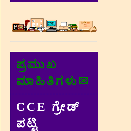
ಪ್ರಮುಖ
ಮಾಹಿತಿಗಳು✉
CCE ಗ್ರೇಡ್‌
ಪಟ್ಟಿ