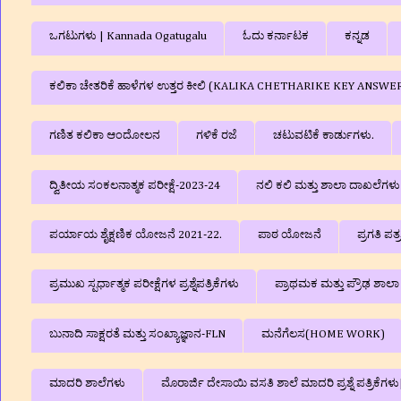
ಒಗಟುಗಳು | Kannada Ogatugalu
ಓದು ಕರ್ನಾಟಕ
ಕನ್ನಡ
ಕಲಿಕಾ ಚೇತರಿಕೆ ಹಾಳೆಗಳ ಉತ್ತರ ಕೀಲಿ (KALIKA CHETHARIKE KEY ANSWE
ಗಣಿತ ಕಲಿಕಾ ಆಂದೋಲನ
ಗಳಿಕೆ ರಜೆ
ಚಟುವಟಿಕೆ ಕಾರ್ಡುಗಳು.
ದ್ವಿತೀಯ ಸಂಕಲನಾತ್ಮಕ ಪರೀಕ್ಷೆ-2023-24
ನಲಿ ಕಲಿ ಮತ್ತು ಶಾಲಾ ದಾಖಲೆಗ
ಪರ್ಯಾಯ ಶೈಕ್ಷಣಿಕ ಯೋಜನೆ 2021-22.
ಪಾಠ ಯೋಜನೆ
ಪ್ರಗತಿ ಪತ
ಪ್ರಮುಖ ಸ್ಪರ್ಧಾತ್ಮಕ ಪರೀಕ್ಷೆಗಳ ಪ್ರಶ್ನೆಪತ್ರಿಕೆಗಳು
ಪ್ರಾಥಮಕ ಮತ್ತು ಪ್ರೌಢ ಶಾ
ಬುನಾದಿ ಸಾಕ್ಷರತೆ ಮತ್ತು ಸಂಖ್ಯಾಜ್ಞಾನ-FLN
ಮನೆಗೆಲಸ(HOME WORK)
ಮಾದರಿ ಶಾಲೆಗಳು
ಮೊರಾರ್ಜಿ ದೇಸಾಯಿ ವಸತಿ ಶಾಲೆ ಮಾದರಿ ಪ್ರಶ್ನೆ ಪತ್ರಿಕೆ