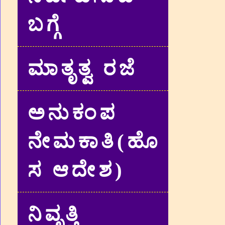
ಬಗ್ಗೆ
ಮಾತೃತ್ವ ರಜೆ
ಅನುಕಂಪ
ನೇಮಕಾತಿ(ಹೊ
ಸ ಆದೇಶ)
ನಿವೃತ್ತಿ