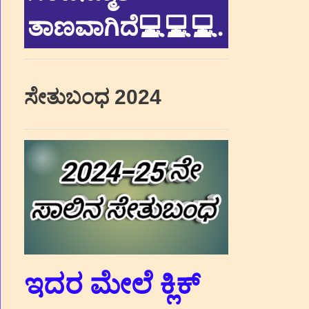
ತಾಣವಾಗಿದೆ💻💻💻
.
ಸೇತುಬಂಧ 2024
ಇದರ ಮೇಲೆ ಕ್ಲಿಕ್‌