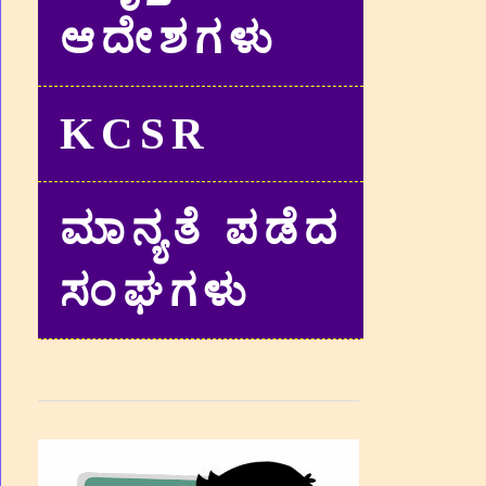
ಆದೇಶಗಳು
KCSR
ಮಾನ್ಯತೆ ಪಡೆದ
ಸಂಘಗಳು