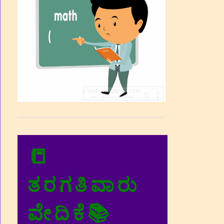
📒
ತರಗತಿವಾರು
ವೇದಿಕೆ📚