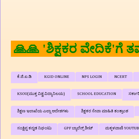
ಕೆ.ಜಿ.ಐ.ಡಿ
KGID ONLINE
NPS LOGIN
NCERT
KSOU(ಮುಕ್ತ ವಿಶ್ವ ವಿದ್ಯಾನಿಲಯ)
SCHOOL EDUCATION
ಸರ್ಕಾ
ಶಿಕ್ಷಣ ಇಲಾಖೆಯ ಎಲ್ಲಾ ಆದೇಶಗಳು
ಶಿಕ್ಷಕರ ಸೇವಾ ಮಾಹಿತಿ ತಂತ್ರಾಂಶ
ಸಂಕ್ಷಿಪ್ತ ಕನ್ನಡ ನಿಘಂಟು
GPF ಬ್ಯಾಲೆನ್ಸ್‌ ಶೀಟ್
ಮಕ್ಕಳವಾಣಿ YOUTU