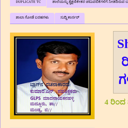
DUPLICATE TC
ಶಾಲೆಯನ್ನು ಶೈಕ್ಷಣಿಕೇತರ ಚಟುವಟಿಕೆಗಳಿಗೆ ನೀಡದಿರುವ ಬಗ
ಶಾಲಾ ಗೋಡೆ ಬರಹಗಳು
ಸುದ್ದಿ ಕಾರ್ನರ್
S
ರ
ಗ
4 ರಿಂದ