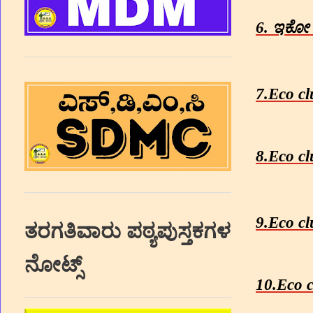
6.
ಇಕೋ
7.Eco cl
8.Eco c
9.Eco cl
ತರಗತಿವಾರು ಪಠ್ಯಪುಸ್ತಕಗಳ
ನೋಟ್ಸ್
10.Eco c