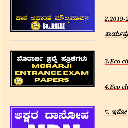
2.2019-
ಕಾರ್ಯಕ
3.Eco cl
4.Eco cl
5.
ಇಕೋ