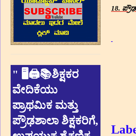
18.
ಪ್ರೌ
"
🖥🖨📚ಶಿಕ್ಷಕರ
ವೇದಿಕೆಯು
ಪ್ರಾಥಮಿಕ ಮತ್ತು
ಪ್ರೌಢಶಾಲಾ ಶಿಕ್ಷಕರಿಗೆ,
Labe