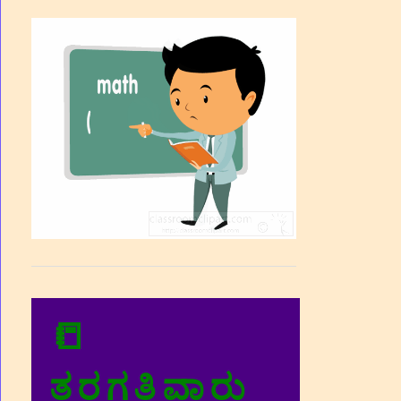
📒
ತರಗತಿವಾರು