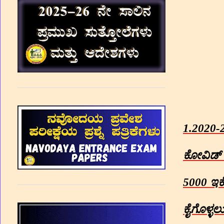
1.2020-
ಕೋವಿಡ್
5000
ಇಕ
ಕೈಗೊಳ್ಳಲ