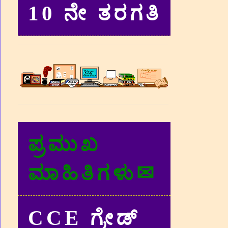
10 ನೇ ತರಗತಿ
ಪ್ರಮುಖ
ಮಾಹಿತಿಗಳು✉
CCE ಗ್ರೇಡ್‌