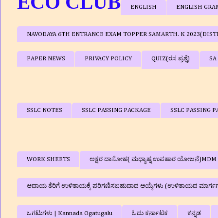
ECO CLUB
ENGLISH
ENGLISH GR
NAVODAYA 6TH ENTRANCE EXAM TOPPER SAMARTH. K 2023(DIST
PAPER NEWS
PRIVACY POLICY
QUIZ(ರಸ ಪ್ರಶ್ನೆ)
SA
SSLC NOTES
SSLC PASSING PACKAGE
SSLC PASSING P
WORK SHEETS
ಅಕ್ಷರ ದಾಸೋಹ( ಮಧ್ಯಾಹ್ನ ಉಪಹಾರ ಯೋಜನೆ)MDM
ಆದಾಯ ತೆರಿಗೆ ಉಳಿತಾಯಕ್ಕೆ ಪರಿಗಣಿಸಬಹುದಾದ ಆಯ್ಕೆಗಳು (ಉಳಿತಾಯದ ಮಾರ್ಗ
ಒಗಟುಗಳು | Kannada Ogatugalu
ಓದು ಕರ್ನಾಟಕ
ಕನ್ನಡ