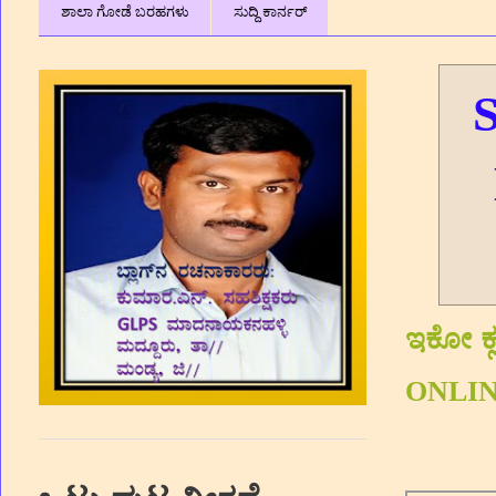
ಶಾಲಾ ಗೋಡೆ ಬರಹಗಳು
ಸುದ್ದಿ ಕಾರ್ನರ್
S
ಇಕೋ ಕ್ಲ
ONLINE