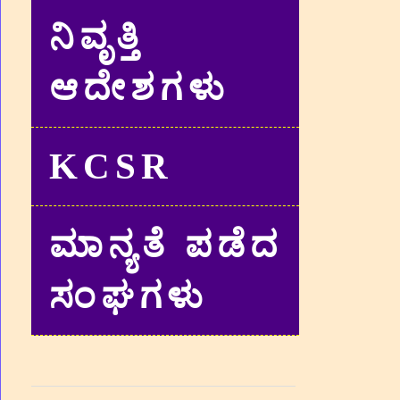
ನಿವೃತ್ತಿ
ಆದೇಶಗಳು
KCSR
ಮಾನ್ಯತೆ ಪಡೆದ
ಸಂಘಗಳು