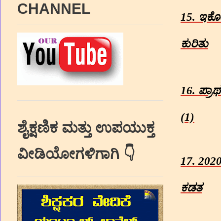
CHANNEL
15.
ಇಕ
ಕುರಿತು
16.
ಪ್ರಾ
(1)
ಶೈಕ್ಷಣಿಕ ಮತ್ತು ಉಪಯುಕ್ತ
ವೀಡಿಯೋಗಳಿಗಾಗಿ 👇
17. 202
ಕಡತ