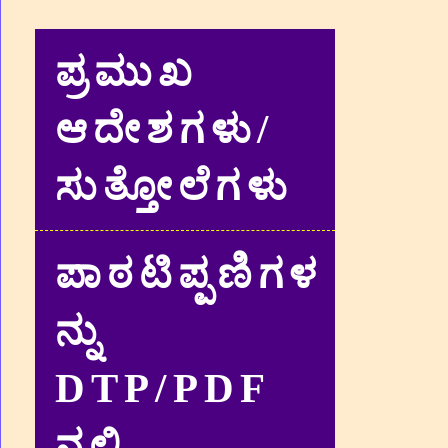
ಪ್ರಮುಖ
ಆದೇಶಗಳು/
ಸುತ್ತೋಲೆಗಳು
ಪಾಠಟಿಪ್ಪಣಿಗಳ
ನ್ನು
DTP/PDF
ನಲ್ಲಿ