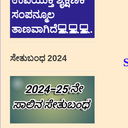
ಉಪಯುಕ್ತ ಶೈಕ್ಷಣಿಕ
ಸಂಪನ್ಮೂಲ
ತಾಣವಾಗಿದೆ💻💻💻
.
ಸೇತುಬಂಧ 2024