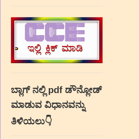
ಬ್ಲಾಗ್‌ ನಲ್ಲಿ pdf ಡೌನ್ಲೋಡ್‌
ಮಾಡುವ ವಿಧಾನವನ್ನು
ತಿಳಿಯಲು👇