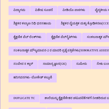
ವಿದ್ಯಾಗಮ
ವಿಶೇಷ ಸೂಚನೆ
ವೀಡಿಯೊ ಪಾಠಗಳು
ವೈದ್ಯಕೀಯ ಸ
ಶಿಕ್ಷಕರ ಕಲ್ಯಾಣ ನಿಧಿ ಧನಸಹಾಯ
ಶಿಕ್ಷಕರ ವೈಯಕ್ತಿಕ ಮತ್ತು ಕ್ರೋಢಿಕರಣ(CCE
ಶೈಕ್ಷಣಿಕ ವೆಬ್‌ ಲಿಂಕ್‌ಗಳು
ಶೈಕ್ಷಣಿಕ ವೆಬ್‌ಸೈಟ್‌ಗಳು
ಸಂಕಲನಾತ್ಮಕ ಮೌಲ್ಯ
ಸಂಕಲನಾತ್ಮಕ ಮೌಲ್ಯಮಾಪನ-2 ರ ಮಾದರಿ ಪ್ರಶ್ನೆ ಪತ್ರಿಕೆಗಳು(SUMMATIVE A
ಸಂವೇದ E ಕ್ಲಾಸ್
ಸಾಮಾನ್ಯ ಜ್ಞಾನ(GK)
ಸುಮೇರು
ಸೇತು ಬಂ
ಹನಿಗವನಗಳು- ಲೋಕೇಶ್ ಕಲ್ಕುಣಿ
DUPLICATE TC
ಶಾಲೆಯನ್ನು ಶೈಕ್ಷಣಿಕೇತರ ಚಟುವಟಿಕೆಗಳಿಗೆ ನೀಡದಿರುವ ಬಗ