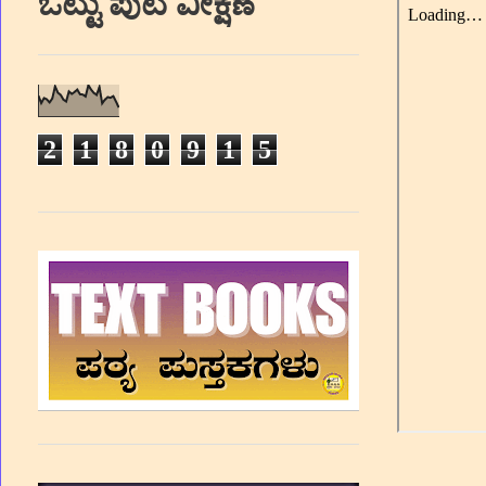
ಒಟ್ಟು ಪುಟ ವೀಕ್ಷಣೆ
2
1
8
0
9
1
5