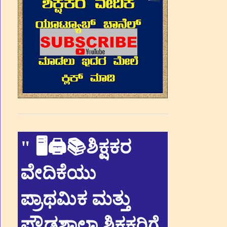
"
🖥🖨📚ಶಿಕ್ಷಕರ
ವೇದಿಕೆಯು
ಪ್ರಾಥಮಿಕ ಮತ್ತು
ಪ್ರೌಢಶಾಲಾ ಶಿಕ್ಷಕರಿಗೆ,