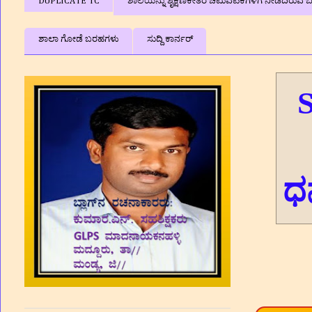
DUPLICATE TC
ಶಾಲೆಯನ್ನು ಶೈಕ್ಷಣಿಕೇತರ ಚಟುವಟಿಕೆಗಳಿಗೆ ನೀಡದಿರುವ ಬಗ
ಶಾಲಾ ಗೋಡೆ ಬರಹಗಳು
ಸುದ್ದಿ ಕಾರ್ನರ್
S
ಧ