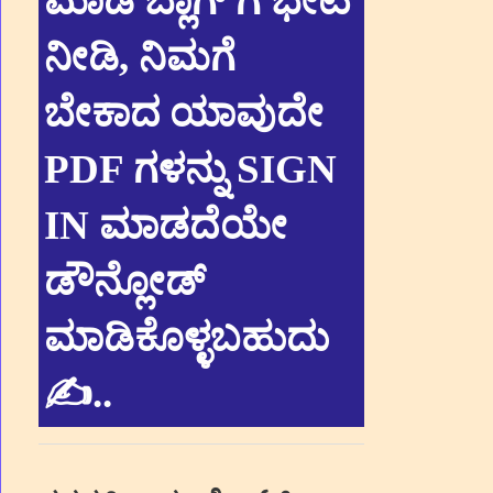
ಮಾಡಿ ಬ್ಲಾಗ್ ಗೆ ಭೇಟಿ
ನೀಡಿ, ನಿಮಗೆ
ಬೇಕಾದ ಯಾವುದೇ
PDF ಗಳನ್ನು SIGN
IN ಮಾಡದೆಯೇ
ಡೌನ್ಲೋಡ್
ಮಾಡಿಕೊಳ್ಳಬಹುದು
✍.
.