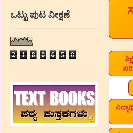
ಸ
ಒಟ್ಟು ಪುಟ ವೀಕ್ಷಣೆ
2
1
8
0
6
5
0
ಶಿಕ
ಖರೀ
ವಿದ್ಯಾ