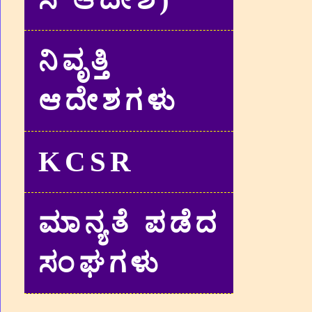
ನಿವೃತ್ತಿ
ಆದೇಶಗಳು
KCSR
ಮಾನ್ಯತೆ ಪಡೆದ
ಸಂಘಗಳು