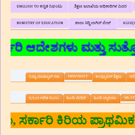
ENGLISH TO ಕನ್ನಡ ನಿಘಂಟು
ಶಿಕ್ಷಣ ಇಲಾಖೆಯ ಅಧಿಕಾರಿಗಳ ವಿವರ
MINISTRY OF EDUCATION
ಶಾಲಾ ಸಿದ್ಧಿ ಲಾಗಿನ್‌ ಪೇಜ್
KGID(
ಿ ಆದೇಶಗಳು ಮತ್ತು ಸುತ್ತೋಲೆಗಳ
INYATRUST
ನಿಷ್ಠಾ ಮಾಡ್ಯೂಲ್ ಗಳು
ಕಂಪ್ಯೂಟರ್‌ ಶಿಕ್ಷಣ
ನಲಿ
9th ST
8,9,10 ಗಣಿತ BLOG
ಹಿಂದಿ ವೇದಿಕೆ
ಹಿಂದಿ ವ್ಯಾಕರಣ
ಮಾರ.ಎನ್‌ ,ಸಹ ಶಿಕ್ಷಕರು, ಸರ