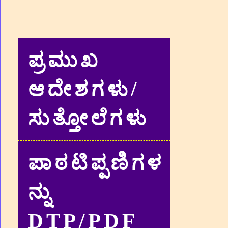
ಪ್ರಮುಖ
ಆದೇಶಗಳು/
ಸುತ್ತೋಲೆಗಳು
ಪಾಠಟಿಪ್ಪಣಿಗಳ
ನ್ನು
DTP/PDF