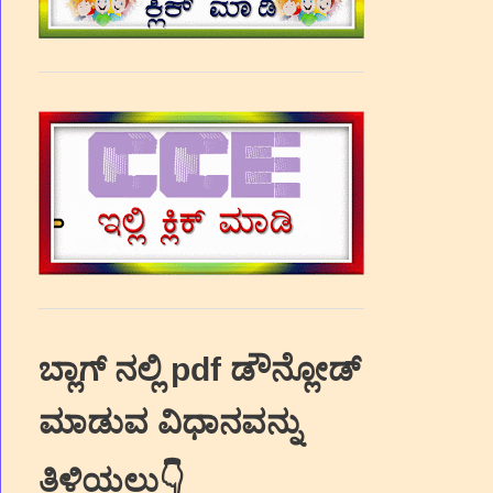
ಬ್ಲಾಗ್‌ ನಲ್ಲಿ pdf ಡೌನ್ಲೋಡ್‌
ಮಾಡುವ ವಿಧಾನವನ್ನು
ತಿಳಿಯಲು👇