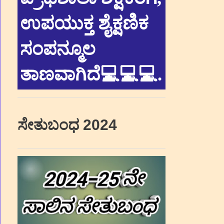
ಉಪಯುಕ್ತ ಶೈಕ್ಷಣಿಕ
ಸಂಪನ್ಮೂಲ
ತಾಣವಾಗಿದೆ💻💻💻
.
ಸೇತುಬಂಧ 2024