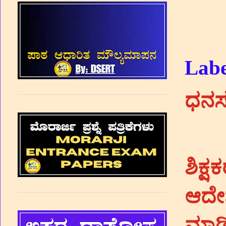
Labe
ಧನ
ಶಿಕ್
ಆದೇಶ
ಮಾಡ