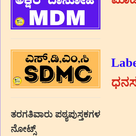
Labe
ಧನ
ತರಗತಿವಾರು ಪಠ್ಯಪುಸ್ತಕಗಳ
ನೋಟ್ಸ್