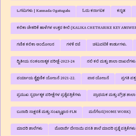
ಒಗಟುಗಳು | Kannada Ogatugalu
ಓದು ಕರ್ನಾಟಕ
ಕನ್ನಡ
ಕಲಿಕಾ ಚೇತರಿಕೆ ಹಾಳೆಗಳ ಉತ್ತರ ಕೀಲಿ (KALIKA CHETHARIKE KEY ANSWE
ಗಣಿತ ಕಲಿಕಾ ಆಂದೋಲನ
ಗಳಿಕೆ ರಜೆ
ಚಟುವಟಿಕೆ ಕಾರ್ಡುಗಳು.
ದ್ವಿತೀಯ ಸಂಕಲನಾತ್ಮಕ ಪರೀಕ್ಷೆ-2023-24
ನಲಿ ಕಲಿ ಮತ್ತು ಶಾಲಾ ದಾಖಲೆಗ
ಪರ್ಯಾಯ ಶೈಕ್ಷಣಿಕ ಯೋಜನೆ 2021-22.
ಪಾಠ ಯೋಜನೆ
ಪ್ರಗತಿ ಪತ
ಪ್ರಮುಖ ಸ್ಪರ್ಧಾತ್ಮಕ ಪರೀಕ್ಷೆಗಳ ಪ್ರಶ್ನೆಪತ್ರಿಕೆಗಳು
ಪ್ರಾಥಮಕ ಮತ್ತು ಪ್ರೌಢ ಶಾ
ಬುನಾದಿ ಸಾಕ್ಷರತೆ ಮತ್ತು ಸಂಖ್ಯಾಜ್ಞಾನ-FLN
ಮನೆಗೆಲಸ(HOME WORK)
ಮಾದರಿ ಶಾಲೆಗಳು
ಮೊರಾರ್ಜಿ ದೇಸಾಯಿ ವಸತಿ ಶಾಲೆ ಮಾದರಿ ಪ್ರಶ್ನೆ ಪತ್ರಿಕೆ