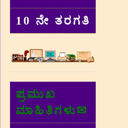
10 ನೇ ತರಗತಿ
ಪ್ರಮುಖ
ಮಾಹಿತಿಗಳು✉