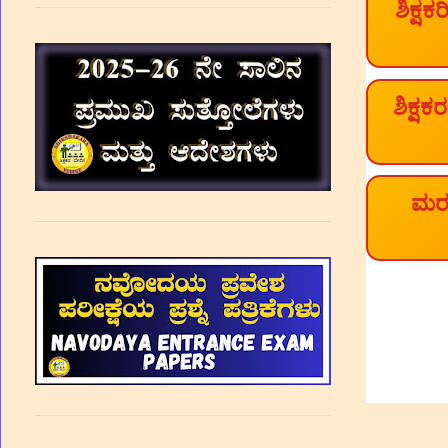
ಶಿಕ್ಷಕ
ಶಿಕ್ಷ
ಮರಣ