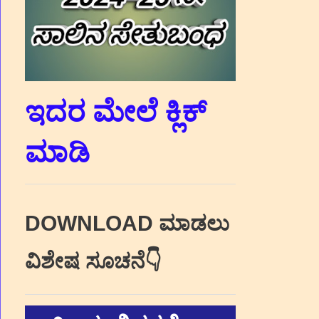
ಇದರ ಮೇಲೆ ಕ್ಲಿಕ್‌
ಮಾಡಿ
DOWNLOAD ಮಾಡಲು
ವಿಶೇಷ ಸೂಚನೆ👇