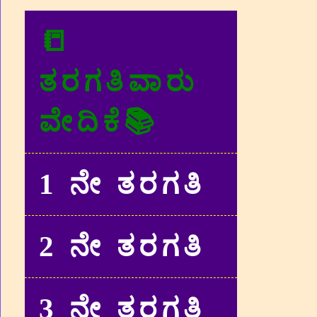
📒
ತರಗತಿವಾರು
ವೇದಿಕೆ📚
1 ನೇ ತರಗತಿ
2 ನೇ ತರಗತಿ
3 ನೇ ತರಗತಿ