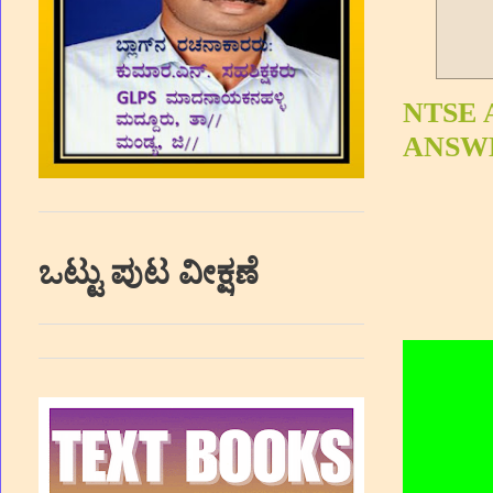
NTSE 
ANSW
ಒಟ್ಟು ಪುಟ ವೀಕ್ಷಣೆ