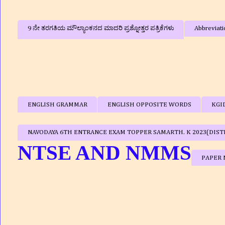
9 ನೇ ತರಗತಿಯ ಮೌಲ್ಯಾಂಕನದ ಮಾದರಿ ಪ್ರಶ್ನೋತ್ತರ ಪತ್ರಿಕೆಗಳು
Abbreviati
ENGLISH GRAMMAR
ENGLISH OPPOSITE WORDS
KGI
NAVODAYA 6TH ENTRANCE EXAM TOPPER SAMARTH. K 2023(DIST
NTSE AND NMMS
PAPER 