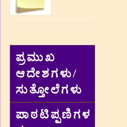
ಪ್ರಮುಖ
ಆದೇಶಗಳು/
ಸುತ್ತೋಲೆಗಳು
ಪಾಠಟಿಪ್ಪಣಿಗಳ