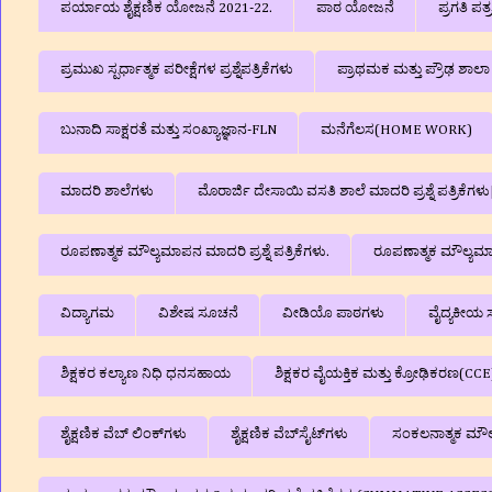
ಪರ್ಯಾಯ ಶೈಕ್ಷಣಿಕ ಯೋಜನೆ 2021-22.
ಪಾಠ ಯೋಜನೆ
ಪ್ರಗತಿ ಪತ
ಪ್ರಮುಖ ಸ್ಪರ್ಧಾತ್ಮಕ ಪರೀಕ್ಷೆಗಳ ಪ್ರಶ್ನೆಪತ್ರಿಕೆಗಳು
ಪ್ರಾಥಮಕ ಮತ್ತು ಪ್ರೌಢ ಶಾ
ಬುನಾದಿ ಸಾಕ್ಷರತೆ ಮತ್ತು ಸಂಖ್ಯಾಜ್ಞಾನ-FLN
ಮನೆಗೆಲಸ(HOME WORK)
ಮಾದರಿ ಶಾಲೆಗಳು
ಮೊರಾರ್ಜಿ ದೇಸಾಯಿ ವಸತಿ ಶಾಲೆ ಮಾದರಿ ಪ್ರಶ್ನೆ ಪತ್ರಿಕೆ
ರೂಪಣಾತ್ಮಕ ಮೌಲ್ಯಮಾಪನ ಮಾದರಿ ಪ್ರಶ್ನೆ ಪತ್ರಿಕೆಗಳು.
ರೂಪಣಾತ್ಮಕ ಮೌಲ್ಯಮಾಪನ
ವಿದ್ಯಾಗಮ
ವಿಶೇಷ ಸೂಚನೆ
ವೀಡಿಯೊ ಪಾಠಗಳು
ವೈದ್ಯಕೀಯ ಸ
ಶಿಕ್ಷಕರ ಕಲ್ಯಾಣ ನಿಧಿ ಧನಸಹಾಯ
ಶಿಕ್ಷಕರ ವೈಯಕ್ತಿಕ ಮತ್ತು ಕ್ರೋಢಿಕರಣ(CCE
ಶೈಕ್ಷಣಿಕ ವೆಬ್‌ ಲಿಂಕ್‌ಗಳು
ಶೈಕ್ಷಣಿಕ ವೆಬ್‌ಸೈಟ್‌ಗಳು
ಸಂಕಲನಾತ್ಮಕ ಮೌಲ್ಯ