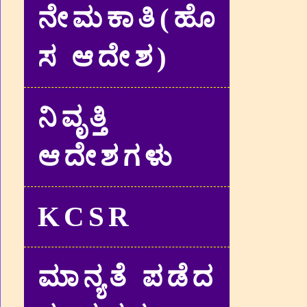
ನೇಮಕಾತಿ(ಹೊ
ಸ ಆದೇಶ)
ನಿವೃತ್ತಿ
ಆದೇಶಗಳು
KCSR
ಮಾನ್ಯತೆ ಪಡೆದ