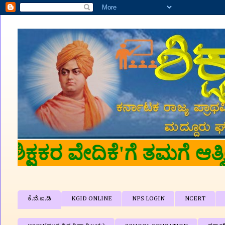
🙏🙏 '
ಕೆ.ಜಿ.ಐ.ಡಿ
KGID ONLINE
NPS LOGIN
NCERT