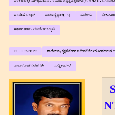
ಸಂಕಲನಾತ್ಮಕ ಮೌಲ್ಯಮಾಪನ-2 ರ ಮಾದರಿ ಪ್ರಶ್ನೆ ಪತ್ರಿಕೆಗಳು(SUMMATIVE A
ಸಂವೇದ E ಕ್ಲಾಸ್
ಸಾಮಾನ್ಯ ಜ್ಞಾನ(GK)
ಸುಮೇರು
ಸೇತು ಬಂ
ಹನಿಗವನಗಳು- ಲೋಕೇಶ್ ಕಲ್ಕುಣಿ
DUPLICATE TC
ಶಾಲೆಯನ್ನು ಶೈಕ್ಷಣಿಕೇತರ ಚಟುವಟಿಕೆಗಳಿಗೆ ನೀಡದಿರುವ ಬಗ
ಶಾಲಾ ಗೋಡೆ ಬರಹಗಳು
ಸುದ್ದಿ ಕಾರ್ನರ್
S
N