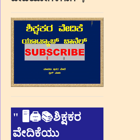
"
🖥🖨📚ಶಿಕ್ಷಕರ
ವೇದಿಕೆಯು