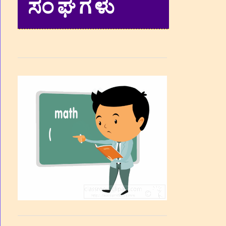
ಸಂಘಗಳು