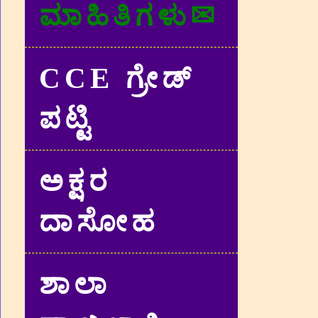
ಮಾಹಿತಿಗಳು✉
CCE ಗ್ರೇಡ್‌
ಪಟ್ಟಿ
ಅಕ್ಷರ
ದಾಸೋಹ
ಶಾಲಾ