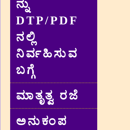
ನ್ನು
DTP/PDF
ನಲ್ಲಿ
ನಿರ್ವಹಿಸುವ
ಬಗ್ಗೆ
ಮಾತೃತ್ವ ರಜೆ
ಅನುಕಂಪ