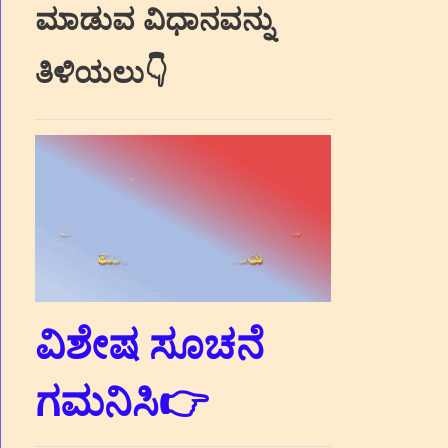
ಮಾಡುವ ವಿಧಾನವನ್ನು
ತಿಳಿಯಲು👇
ವಿಶೇಷ ಸೂಚನೆ
ಗಮನಿಸಿ👉