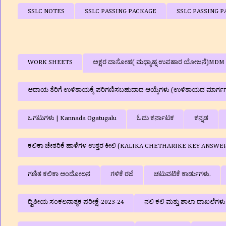
SSLC NOTES
SSLC PASSING PACKAGE
SSLC PASSING P
WORK SHEETS
ಅಕ್ಷರ ದಾಸೋಹ( ಮಧ್ಯಾಹ್ನ ಉಪಹಾರ ಯೋಜನೆ)MDM
ಆದಾಯ ತೆರಿಗೆ ಉಳಿತಾಯಕ್ಕೆ ಪರಿಗಣಿಸಬಹುದಾದ ಆಯ್ಕೆಗಳು (ಉಳಿತಾಯದ ಮಾರ್ಗ
ಒಗಟುಗಳು | Kannada Ogatugalu
ಓದು ಕರ್ನಾಟಕ
ಕನ್ನಡ
ಕಲಿಕಾ ಚೇತರಿಕೆ ಹಾಳೆಗಳ ಉತ್ತರ ಕೀಲಿ (KALIKA CHETHARIKE KEY ANSWE
ಗಣಿತ ಕಲಿಕಾ ಆಂದೋಲನ
ಗಳಿಕೆ ರಜೆ
ಚಟುವಟಿಕೆ ಕಾರ್ಡುಗಳು.
ದ್ವಿತೀಯ ಸಂಕಲನಾತ್ಮಕ ಪರೀಕ್ಷೆ-2023-24
ನಲಿ ಕಲಿ ಮತ್ತು ಶಾಲಾ ದಾಖಲೆಗ