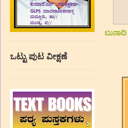
ಬುನಾದಿ 
ಒಟ್ಟು ಪುಟ ವೀಕ್ಷಣೆ