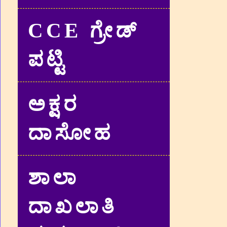
CCE ಗ್ರೇಡ್‌
ಪಟ್ಟಿ
ಅಕ್ಷರ
ದಾಸೋಹ
ಶಾಲಾ
ದಾಖಲಾತಿ