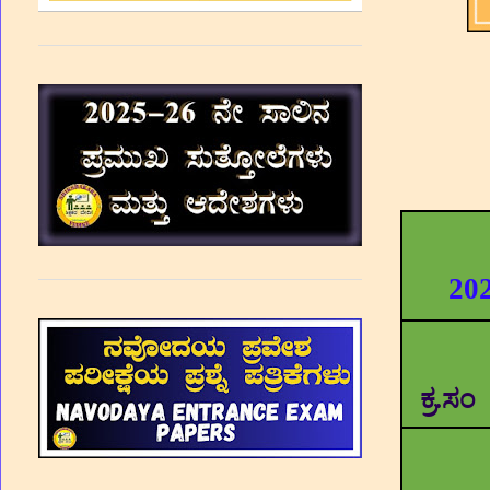
20
ಕ್ರ.ಸಂ