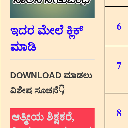
6
ಇದರ ಮೇಲೆ ಕ್ಲಿಕ್‌
ಮಾಡಿ
7
DOWNLOAD ಮಾಡಲು
ವಿಶೇಷ ಸೂಚನೆ👇
8
ಆತ್ಮೀಯ ಶಿಕ್ಷಕರೆ,