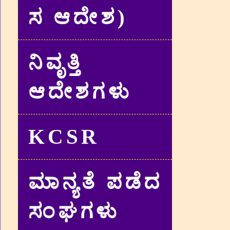
ಸ ಆದೇಶ)
ನಿವೃತ್ತಿ
ಆದೇಶಗಳು
KCSR
ಮಾನ್ಯತೆ ಪಡೆದ
ಸಂಘಗಳು