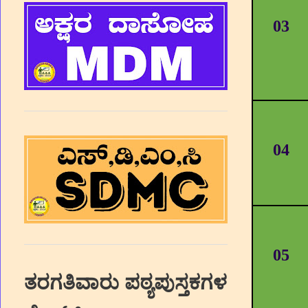
03
04
05
ತರಗತಿವಾರು ಪಠ್ಯಪುಸ್ತಕಗಳ