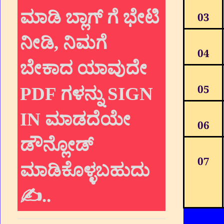
ಮಾಡಿ ಬ್ಲಾಗ್ ಗೆ ಭೇಟಿ
03
ನೀಡಿ, ನಿಮಗೆ
04
ಬೇಕಾದ ಯಾವುದೇ
PDF ಗಳನ್ನು SIGN
05
IN ಮಾಡದೆಯೇ
06
ಡೌನ್ಲೋಡ್
07
ಮಾಡಿಕೊಳ್ಳಬಹುದು
✍.
.