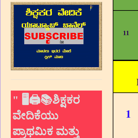
11
"
🖥🖨📚ಶಿಕ್ಷಕರ
1
ವೇದಿಕೆಯು
ಪ್ರಾಥಮಿಕ ಮತ್ತು