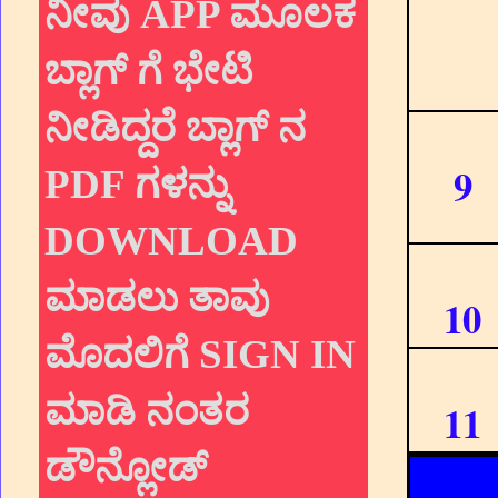
ನೀವು APP ಮೂಲಕ
ಬ್ಲಾಗ್ ಗೆ ಭೇಟಿ
ನೀಡಿದ್ದರೆ ಬ್ಲಾಗ್ ನ
9
PDF ಗಳನ್ನು
DOWNLOAD
ಮಾಡಲು ತಾವು
10
ಮೊದಲಿಗೆ SIGN IN
ಮಾಡಿ ನಂತರ
11
ಡೌನ್ಲೋಡ್