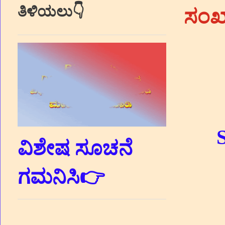
ತಿಳಿಯಲು👇
ಸಂಖ್
ವಿಶೇಷ ಸೂಚನೆ
ಗಮನಿಸಿ👉