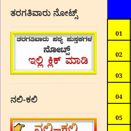
ತರಗತಿವಾರು ನೋಟ್ಸ್
01
02
03
04
ನಲಿ-ಕಲಿ
05