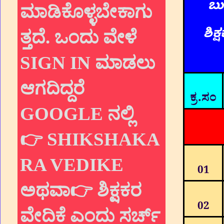
ಬು
ಮಾಡಿಕೊಳ್ಳಬೇಕಾಗು
ತ್ತದೆ. ಒಂದು ವೇಳೆ
ಶಿಕ
SIGN IN ಮಾಡಲು
ಆಗದಿದ್ದರೆ
ಕ್ರ.ಸಂ
GOOGLE ನಲ್ಲಿ
ಬುನಾ
👉 SHIKSHAKA
RA VEDIKE
01
ಅಥವಾ👉 ಶಿಕ್ಷಕರ
02
ವೇದಿಕೆ ಎಂದು ಸರ್ಚ್