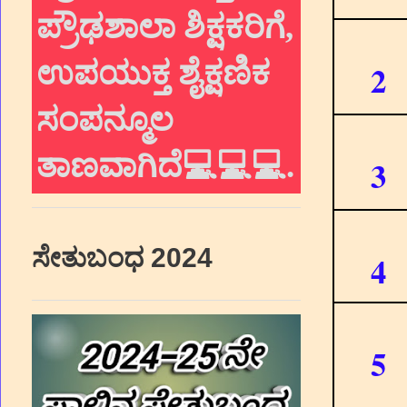
ಪ್ರೌಢಶಾಲಾ ಶಿಕ್ಷಕರಿಗೆ,
ಉಪಯುಕ್ತ ಶೈಕ್ಷಣಿಕ
2
ಸಂಪನ್ಮೂಲ
ತಾಣವಾಗಿದೆ💻💻💻
.
3
ಸೇತುಬಂಧ 2024
4
5