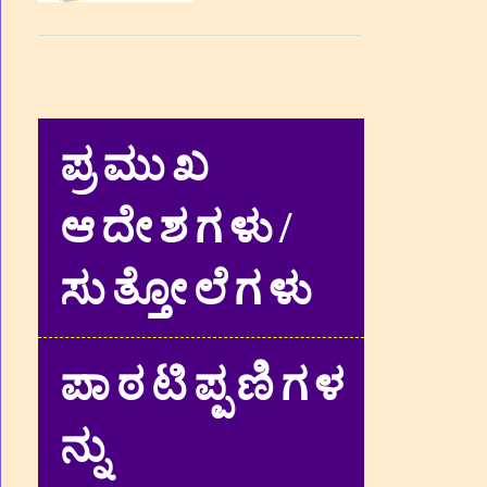
ಪ್ರಮುಖ
ಆದೇಶಗಳು/
ಸುತ್ತೋಲೆಗಳು
ಪಾಠಟಿಪ್ಪಣಿಗಳ
ನ್ನು