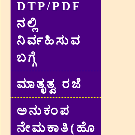
DTP/PDF
ನಲ್ಲಿ
ನಿರ್ವಹಿಸುವ
ಬಗ್ಗೆ
ಮಾತೃತ್ವ ರಜೆ
ಅನುಕಂಪ
ನೇಮಕಾತಿ(ಹೊ