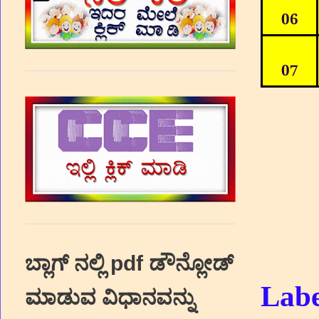
06
07
ಬ್ಲಾಗ್‌ ನಲ್ಲಿ pdf ಡೌನ್ಲೋಡ್‌
Labe
ಮಾಡುವ ವಿಧಾನವನ್ನು