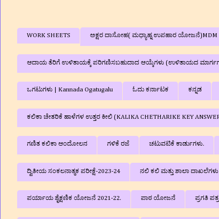
WORK SHEETS
ಅಕ್ಷರ ದಾಸೋಹ( ಮಧ್ಯಾಹ್ನ ಉಪಹಾರ ಯೋಜನೆ)MDM
ಆದಾಯ ತೆರಿಗೆ ಉಳಿತಾಯಕ್ಕೆ ಪರಿಗಣಿಸಬಹುದಾದ ಆಯ್ಕೆಗಳು (ಉಳಿತಾಯದ ಮಾರ್ಗ
ಒಗಟುಗಳು | Kannada Ogatugalu
ಓದು ಕರ್ನಾಟಕ
ಕನ್ನಡ
ಕಲಿಕಾ ಚೇತರಿಕೆ ಹಾಳೆಗಳ ಉತ್ತರ ಕೀಲಿ (KALIKA CHETHARIKE KEY ANSWE
ಗಣಿತ ಕಲಿಕಾ ಆಂದೋಲನ
ಗಳಿಕೆ ರಜೆ
ಚಟುವಟಿಕೆ ಕಾರ್ಡುಗಳು.
ದ್ವಿತೀಯ ಸಂಕಲನಾತ್ಮಕ ಪರೀಕ್ಷೆ-2023-24
ನಲಿ ಕಲಿ ಮತ್ತು ಶಾಲಾ ದಾಖಲೆಗ
ಪರ್ಯಾಯ ಶೈಕ್ಷಣಿಕ ಯೋಜನೆ 2021-22.
ಪಾಠ ಯೋಜನೆ
ಪ್ರಗತಿ ಪತ