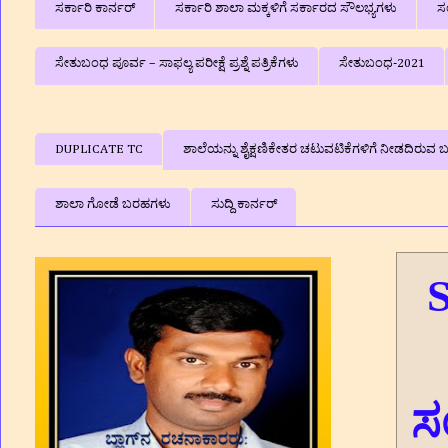
ಸರ್ಕಾರಿ ಕಾರ್ನರ್
ಸರ್ಕಾರಿ ಶಾಲಾ ಮಕ್ಕಳಿಗೆ ಸರ್ಕಾರದ ಸೌಲಭ್ಯಗಳು
ಸ
ಸೇತುಬಂಧ ಪೂರ್ವ – ಸಾಫಲ್ಯ ಪರೀಕ್ಷೆ ಪ್ರಶ್ನೆ ಪತ್ರಿಕೆಗಳು
ಸೇತುಬಂಧ-2021
DUPLICATE TC
ಶಾಲೆಯನ್ನು ಶೈಕ್ಷಣಿಕೇತರ ಚಟುವಟಿಕೆಗಳಿಗೆ ನೀಡದಿರುವ ಬಗ
ಶಾಲಾ ಗೋಡೆ ಬರಹಗಳು
ಸುದ್ದಿ ಕಾರ್ನರ್
S
ಸ