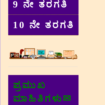
9 ನೇ ತರಗತಿ
10 ನೇ ತರಗತಿ
ಪ್ರಮುಖ
ಮಾಹಿತಿಗಳು✉