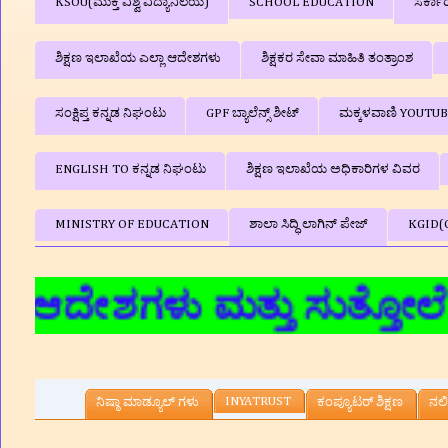
KSOU(ಮುಕ್ತ ವಿಶ್ವ ವಿದ್ಯಾನಿಲಯ)
SCHOOL EDUCATION
ಸರ್ಕಾ
ಶಿಕ್ಷಣ ಇಲಾಖೆಯ ಎಲ್ಲಾ ಆದೇಶಗಳು
ಶಿಕ್ಷಕರ ಸೇವಾ ಮಾಹಿತಿ ತಂತ್ರಾಂಶ
ಸಂಕ್ಷಿಪ್ತ ಕನ್ನಡ ನಿಘಂಟು
GPF ಬ್ಯಾಲೆನ್ಸ್‌ ಶೀಟ್
ಮಕ್ಕಳವಾಣಿ YOUTU
ENGLISH TO ಕನ್ನಡ ನಿಘಂಟು
ಶಿಕ್ಷಣ ಇಲಾಖೆಯ ಅಧಿಕಾರಿಗಳ ವಿವರ
MINISTRY OF EDUCATION
ಶಾಲಾ ಸಿದ್ಧಿ ಲಾಗಿನ್‌ ಪೇಜ್
KGID(
ಳು ಮತ್ತು ಸುತ್ತೋಲೆಗಳು,ಶೈಕ್
INYATRUST
ನಿಷ್ಠಾ ಮಾಡ್ಯೂಲ್ ಗಳು
ಕಂಪ್ಯೂಟರ್‌ ಶಿಕ್ಷಣ
ನಲಿ