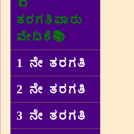
📒
ತರಗತಿವಾರು
ವೇದಿಕೆ📚
1 ನೇ ತರಗತಿ
2 ನೇ ತರಗತಿ
3 ನೇ ತರಗತಿ