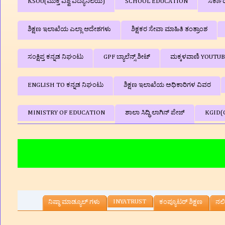
KSOU(ಮುಕ್ತ ವಿಶ್ವ ವಿದ್ಯಾನಿಲಯ)
SCHOOL EDUCATION
ಸರ್ಕಾ
ಶಿಕ್ಷಣ ಇಲಾಖೆಯ ಎಲ್ಲಾ ಆದೇಶಗಳು
ಶಿಕ್ಷಕರ ಸೇವಾ ಮಾಹಿತಿ ತಂತ್ರಾಂಶ
ಸಂಕ್ಷಿಪ್ತ ಕನ್ನಡ ನಿಘಂಟು
GPF ಬ್ಯಾಲೆನ್ಸ್‌ ಶೀಟ್
ಮಕ್ಕಳವಾಣಿ YOUTU
ENGLISH TO ಕನ್ನಡ ನಿಘಂಟು
ಶಿಕ್ಷಣ ಇಲಾಖೆಯ ಅಧಿಕಾರಿಗಳ ವಿವರ
MINISTRY OF EDUCATION
ಶಾಲಾ ಸಿದ್ಧಿ ಲಾಗಿನ್‌ ಪೇಜ್
KGID(
INYATRUST
ನಿಷ್ಠಾ ಮಾಡ್ಯೂಲ್ ಗಳು
ಕಂಪ್ಯೂಟರ್‌ ಶಿಕ್ಷಣ
ನಲಿ