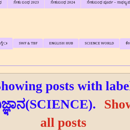
ಧ
ಸೇತು ಬಂಧ 2023
ಸೇತುಬಂಧ 2024
ಸೇತುಬಂಧ ಪೂರ್ವ – ಸಾಫಲ್ಯ ಪರೀಕ್ಷೆ
್ಗೆ👈
SWF & TBF
ENGLISH HUB
SCIENCE WORLD
ಕೇ
howing posts with labe
ಿಜ್ಞಾನ(SCIENCE)
.
Sho
all posts