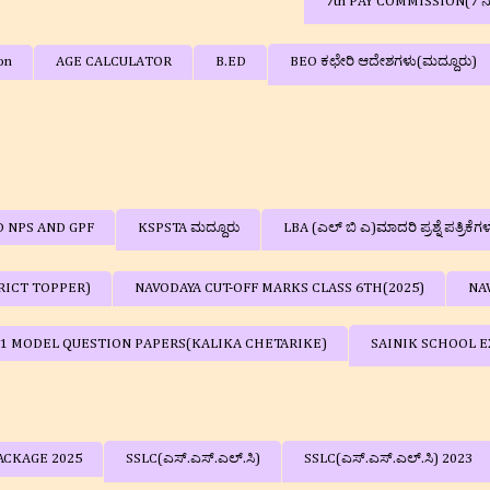
7th PAY COMMISSION(7 
on
AGE CALCULATOR
B.ED
BEO ಕಛೇರಿ ಆದೇಶಗಳು(ಮದ್ದೂರು)
D NPS AND GPF
KSPSTA ಮದ್ದೂರು
LBA (ಎಲ್ ಬಿ ಎ)ಮಾದರಿ ಪ್ರಶ್ನೆ ಪತ್ರಿಕೆಗ
RICT TOPPER)
NAVODAYA CUT-OFF MARKS CLASS 6TH(2025)
NA
 1 MODEL QUESTION PAPERS(KALIKA CHETARIKE)
SAINIK SCHOOL EX
ACKAGE 2025
SSLC(ಎಸ್.ಎಸ್.ಎಲ್.ಸಿ)
SSLC(ಎಸ್.ಎಸ್.ಎಲ್.ಸಿ) 2023