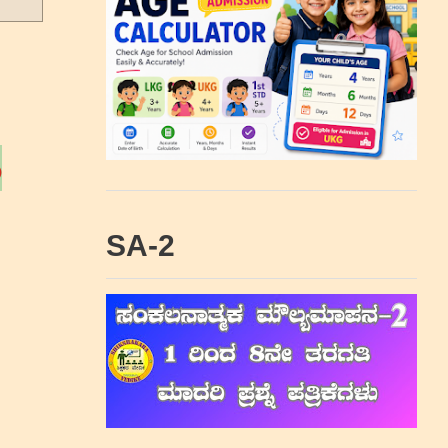
ಿ
SA-2