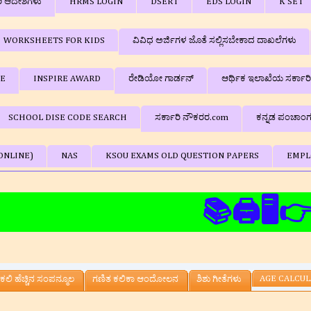
ರಿ ಆದೇಶಗಳು
HRMS LOGIN
DSERT
EDS LOGIN
K SET
WORKSHEETS FOR KIDS
ವಿವಿಧ ಅರ್ಜಿಗಳ ಜೊತೆ ಸಲ್ಲಿಸಬೇಕಾದ ದಾಖಲೆಗಳು
BE
INSPIRE AWARD
ರೇಡಿಯೋ ಗಾರ್ಡನ್
ಆರ್ಥಿಕ ಇಲಾಖೆಯ ಸರ್ಕಾರ
SCHOOL DISE CODE SEARCH
ಸರ್ಕಾರಿ ನೌಕರರ.com
ಕನ್ನಡ ಪಂಚಾಂ
ONLINE)
NAS
KSOU EXAMS OLD QUESTION PAPERS
EMPL
📚🖨🖥👉ಶೈಕ್ಷಣಿ
AGE CALCU
ಕಲಿ ಹೆಚ್ಚಿನ ಸಂಪನ್ಮೂಲ
ಗಣಿತ ಕಲಿಕಾ ಆಂದೋಲನ
ಶಿಶು ಗೀತೆಗಳು