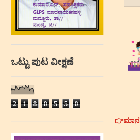
ಒಟ್ಟು ಪುಟ ವೀಕ್ಷಣೆ
2
1
8
0
5
5
0
👉ಮಾನ