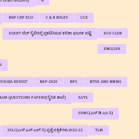
ನೇ ವೇತನ ಆಯೋಗ)
8
BRP CRP ECO
C & R RULES
CCE
DSERT ವೆಬ್ ಸೈಟಿನಲ್ಲಿ ಪ್ರಕಟಿಸಿರುವ ಕಲಿಕಾ ಫಲಗಳ ಪಟ್ಟಿ
ECO CLUB
ENGLISH
ಳು
VODAYA RESULT
NEP-2020
NPS
NTSE AND NMMS
AM QUESTIONS PAPERS(ಸೈನಿಕ ಶಾಲೆ)
SATS
SDMC(ಎಸ್ ಡಿ ಎಂ ಸಿ)
SSLC(ಎಸ್.ಎಸ್.ಎಲ್.ಸಿ) ಪ್ರಶ್ನೆ ಪತ್ರಿಕೆಗಳು2022-23
TLM