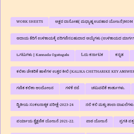
WORK SHEETS
ಅಕ್ಷರ ದಾಸೋಹ( ಮಧ್ಯಾಹ್ನ ಉಪಹಾರ ಯೋಜನೆ)MDM
ಆದಾಯ ತೆರಿಗೆ ಉಳಿತಾಯಕ್ಕೆ ಪರಿಗಣಿಸಬಹುದಾದ ಆಯ್ಕೆಗಳು (ಉಳಿತಾಯದ ಮಾರ್ಗ
ಒಗಟುಗಳು | Kannada Ogatugalu
ಓದು ಕರ್ನಾಟಕ
ಕನ್ನಡ
ಕಲಿಕಾ ಚೇತರಿಕೆ ಹಾಳೆಗಳ ಉತ್ತರ ಕೀಲಿ (KALIKA CHETHARIKE KEY ANSWE
ಗಣಿತ ಕಲಿಕಾ ಆಂದೋಲನ
ಗಳಿಕೆ ರಜೆ
ಚಟುವಟಿಕೆ ಕಾರ್ಡುಗಳು.
ದ್ವಿತೀಯ ಸಂಕಲನಾತ್ಮಕ ಪರೀಕ್ಷೆ-2023-24
ನಲಿ ಕಲಿ ಮತ್ತು ಶಾಲಾ ದಾಖಲೆಗ
ಪರ್ಯಾಯ ಶೈಕ್ಷಣಿಕ ಯೋಜನೆ 2021-22.
ಪಾಠ ಯೋಜನೆ
ಪ್ರಗತಿ ಪತ