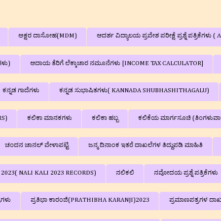
ಅಕ್ಷರ ದಾಸೋಹ(MDM)
ಆದರ್ಶ ವಿದ್ಯಾಲಯ ಪ್ರವೇಶ ಪರೀಕ್ಷೆ ಪ್ರಶ್ನೆ ಪತ್
ಗಳು)
ಆದಾಯ ತೆರಿಗೆ ಲೆಕ್ಕಾಚಾರ ನಮೂನೆಗಳು [INCOME TAX CALCULATOR]
ಕನ್ನಡ ಗಾದೆಗಳು
ಕನ್ನಡ ಸುಭಾಷಿತಗಳು( KANNADA SHUBHASHITHAGALU)
RS)
ಕಲಿಕಾ ಮಾನಕಗಳು
ಕಲಿಕಾ ಹಬ್ಬ
ಕಲಿಕೆಯ ಮಾರ್ಗಸೂಚಿ (ತಿಂಗಳುವಾ
ಚಂದನ ಚಾನಲ್‌ ವೇಳಾಪಟ್ಟಿ
ಜನ್ಮ ದಿನಾಂಕ ಇತರೆ ದಾಖಲೆಗಳ ತಿದ್ದುಪಡಿ ಮಾಹಿತಿ
ಳು 2023( NALI KALI 2023 RECORDS)
ನಲಿಕಲಿ
ನವೋದಯ ಪ್ರಶ್ನೆ ಪತ್ರಿಕೆಗಳು
್ರಗಳು
ಪ್ರತಿಭಾ ಕಾರಂಜಿ(PRATHIBHA KARANJI)2023
ಪ್ರಮಾಣಪತ್ರಗಳ ದಾಖ