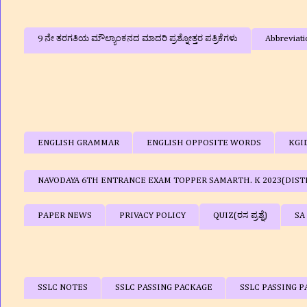
9 ನೇ ತರಗತಿಯ ಮೌಲ್ಯಾಂಕನದ ಮಾದರಿ ಪ್ರಶ್ನೋತ್ತರ ಪತ್ರಿಕೆಗಳು
Abbreviati
ENGLISH GRAMMAR
ENGLISH OPPOSITE WORDS
KGI
NAVODAYA 6TH ENTRANCE EXAM TOPPER SAMARTH. K 2023(DIST
PAPER NEWS
PRIVACY POLICY
QUIZ(ರಸ ಪ್ರಶ್ನೆ)
SA
SSLC NOTES
SSLC PASSING PACKAGE
SSLC PASSING P