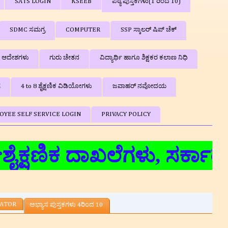
SATS LOGIN
KSEEB
ಪಠ್ಯ ಪುಸ್ತಕಗಳು(1 ರಿಂದ 10)
SDMC ಸಮಗ್ರ
COMPUTER
SSP ಸ್ಕಾಲರ್ ಷಿಪ್‌ ಚೆಕ್
ಿ ಆದೇಶಗಳು
ಗುರು ಚೇತನ
ವಿದ್ಯಾರ್ಥಿ ಹಾಗೂ ಶಿಕ್ಷಕರ ಕಲಾಣ ನಿಧಿ
ಗ
4 to 8 ಶೈಕ್ಷಣಿಕ ವಿಡಿಯೋಗಳು
ಜವಾಹರ್ ನವೋದಯ
OYEE SELF SERVICE LOGIN
PRIVACY POLICY
ಕ ದಾಖಲೆಗಳು, ಸರ್ಕಾರಿ ಆದೇಶಗ
LATOR
ಅಭ್ಯಾಸ ಪುಸ್ತಕಗಳು 4ರಿಂದ 10