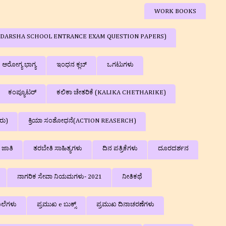
WORK BOOKS
ರಿಕೆಗಳು ( ADARSHA SCHOOL ENTRANCE EXAM QUESTION PAPERS)
ಆರೋಗ್ಯ ಭಾಗ್ಯ
ಇಂಧನ ಕ್ಲಬ್‌
ಒಗಟುಗಳು
ಕಂಪ್ಯೂಟರ್
ಕಲಿಕಾ ಚೇತರಿಕೆ (KALIKA CHETHARIKE)
ರು)
ಕ್ರಿಯಾ ಸಂಶೋಧನೆ(ACTION REASERCH)
ಜಾತಿ
ತರಬೇತಿ ಸಾಹಿತ್ಯಗಳು
ದಿನ ಪತ್ರಿಕೆಗಳು
ದೂರದರ್ಶನ
ನಾಗರಿಕ ಸೇವಾ ನಿಯಮಗಳು- 2021
ನೀತಿಕಥೆ
ಲೆಗಳು
ಪ್ರಮುಖ e ಬುಕ್ಸ್
ಪ್ರಮುಖ ದಿನಾಚರಣೆಗಳು