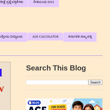
 ಪ್ರಶ್ನೆ ಪತ್ರಿಕೆಗಳು
ಸೇತುಬಂಧ-2021
ಂದ್ರೀಯ ವಿದ್ಯಾಲಯ
AGE CALCULATOR
ಕರ್ನಾಟಕ ರಾಜ್ಯ ಪತ್ರ
Search This Blog
l
w