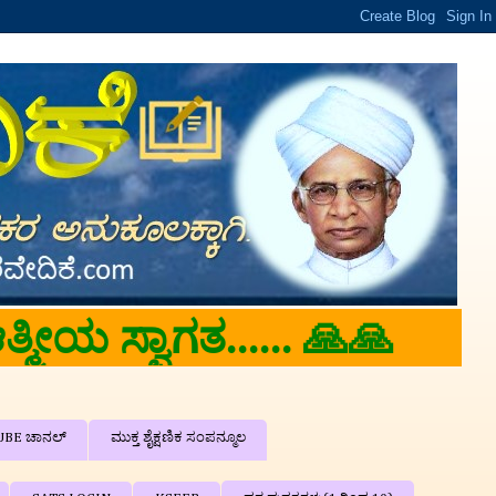
 'ಶಿಕ್ಷಕರ ವೇದಿಕೆ'ಗೆ ತಮಗೆ ಆತ್
UBE ಚಾನಲ್
ಮುಕ್ತ ಶೈಕ್ಷಣಿಕ ಸಂಪನ್ಮೂಲ