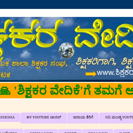
🙏🙏
DIKSHA
MY YOUTUBE ಚಾನಲ್
ಆದಾಯ ತೆರಿಗೆ
ಸವಿ ಮಂಡ್ಯ YOUT