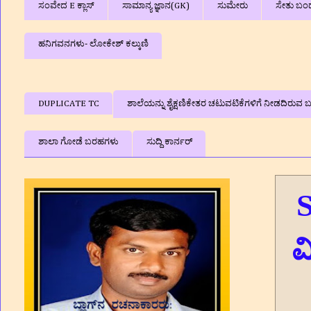
ಸಂವೇದ E ಕ್ಲಾಸ್
ಸಾಮಾನ್ಯ ಜ್ಞಾನ(GK)
ಸುಮೇರು
ಸೇತು ಬಂ
ಹನಿಗವನಗಳು- ಲೋಕೇಶ್ ಕಲ್ಕುಣಿ
DUPLICATE TC
ಶಾಲೆಯನ್ನು ಶೈಕ್ಷಣಿಕೇತರ ಚಟುವಟಿಕೆಗಳಿಗೆ ನೀಡದಿರುವ ಬಗ
ಶಾಲಾ ಗೋಡೆ ಬರಹಗಳು
ಸುದ್ದಿ ಕಾರ್ನರ್
S
ವ