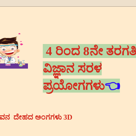
4 ರಿಂದ 8ನೇ ತರಗತ
ವಿಜ್ಞಾನ ಸರಳ
ಪ್ರಯೋಗಗಳು
👈
ವನ ದೇಹದ ಅಂಗಗಳು 3D