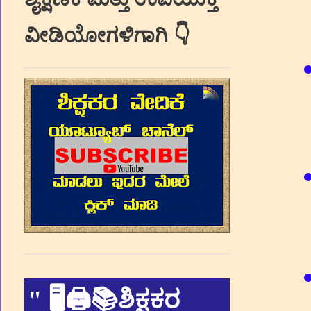
ವೀಡಿಯೋಗಳಿಗಾಗಿ 👇
"
🖥🖨📚ಶಿಕ್ಷಕರ