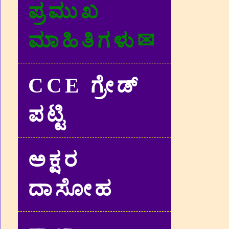
ಪ್ರಮುಖ
ಮಾಹಿತಿಗಳು✉
CCE ಗ್ರೇಡ್‌
ಪಟ್ಟಿ
ಅಕ್ಷರ
ದಾಸೋಹ