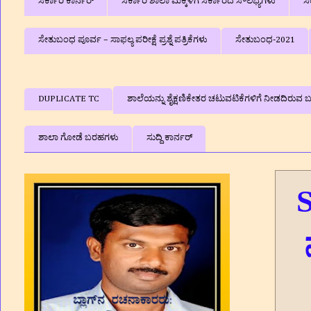
ಸರ್ಕಾರಿ ಕಾರ್ನರ್
ಸರ್ಕಾರಿ ಶಾಲಾ ಮಕ್ಕಳಿಗೆ ಸರ್ಕಾರದ ಸೌಲಭ್ಯಗಳು
ಸ
ಸೇತುಬಂಧ ಪೂರ್ವ – ಸಾಫಲ್ಯ ಪರೀಕ್ಷೆ ಪ್ರಶ್ನೆ ಪತ್ರಿಕೆಗಳು
ಸೇತುಬಂಧ-2021
DUPLICATE TC
ಶಾಲೆಯನ್ನು ಶೈಕ್ಷಣಿಕೇತರ ಚಟುವಟಿಕೆಗಳಿಗೆ ನೀಡದಿರುವ ಬಗ
ಶಾಲಾ ಗೋಡೆ ಬರಹಗಳು
ಸುದ್ದಿ ಕಾರ್ನರ್
S