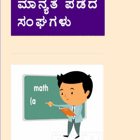
ಮಾನ್ಯತೆ ಪಡೆದ
ಸಂಘಗಳು