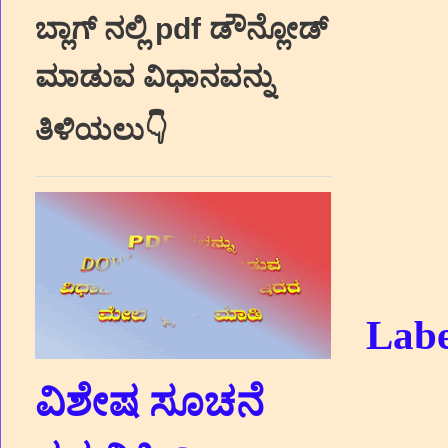
ಬ್ಲಾಗ್‌ ನಲ್ಲಿ pdf ಡೌನ್ಲೋಡ್‌
ಮಾಡುವ ವಿಧಾನವನ್ನು
ತಿಳಿಯಲು👇
Labe
ವಿಶೇಷ ಸೂಚನೆ