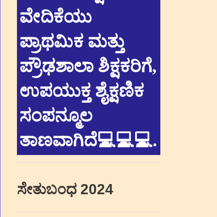
ವೇದಿಕೆಯು
ಪ್ರಾಥಮಿಕ ಮತ್ತು
ಪ್ರೌಢಶಾಲಾ ಶಿಕ್ಷಕರಿಗೆ,
ಉಪಯುಕ್ತ ಶೈಕ್ಷಣಿಕ
ಸಂಪನ್ಮೂಲ
ತಾಣವಾಗಿದೆ💻💻💻
.
ಸೇತುಬಂಧ 2024