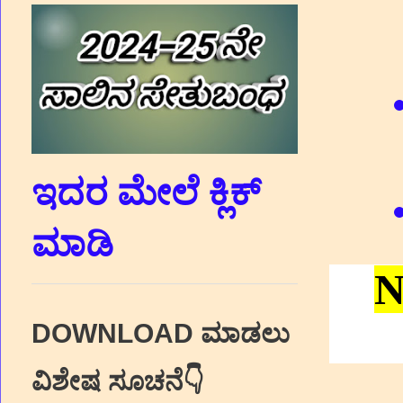
ಇದರ ಮೇಲೆ ಕ್ಲಿಕ್‌
ಮಾಡಿ
N
DOWNLOAD ಮಾಡಲು
ವಿಶೇಷ ಸೂಚನೆ👇