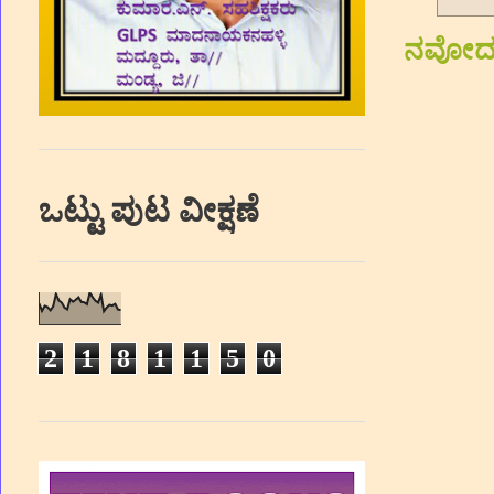
ನವೋದಯ ಪ
ಒಟ್ಟು ಪುಟ ವೀಕ್ಷಣೆ
2
1
8
1
1
5
0