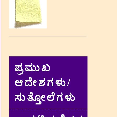
ಪ್ರಮುಖ
ಆದೇಶಗಳು/
ಸುತ್ತೋಲೆಗಳು