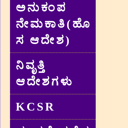
ಅನುಕಂಪ
ನೇಮಕಾತಿ(ಹೊ
ಸ ಆದೇಶ)
ನಿವೃತ್ತಿ
ಆದೇಶಗಳು
KCSR