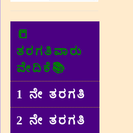
📒
ತರಗತಿವಾರು
ವೇದಿಕೆ📚
1 ನೇ ತರಗತಿ
2 ನೇ ತರಗತಿ