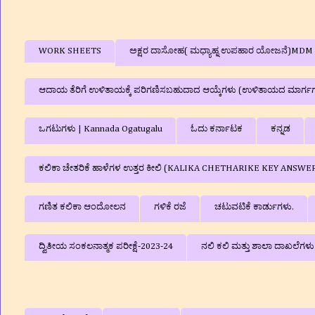
WORK SHEETS
ಅಕ್ಷರ ದಾಸೋಹ( ಮಧ್ಯಾಹ್ನ ಉಪಹಾರ ಯೋಜನೆ)MDM
ಆದಾಯ ತೆರಿಗೆ ಉಳಿತಾಯಕ್ಕೆ ಪರಿಗಣಿಸಬಹುದಾದ ಆಯ್ಕೆಗಳು (ಉಳಿತಾಯದ ಮಾರ್ಗ
ಒಗಟುಗಳು | Kannada Ogatugalu
ಓದು ಕರ್ನಾಟಕ
ಕನ್ನಡ
ಕಲಿಕಾ ಚೇತರಿಕೆ ಹಾಳೆಗಳ ಉತ್ತರ ಕೀಲಿ (KALIKA CHETHARIKE KEY ANSWE
ಗಣಿತ ಕಲಿಕಾ ಆಂದೋಲನ
ಗಳಿಕೆ ರಜೆ
ಚಟುವಟಿಕೆ ಕಾರ್ಡುಗಳು.
ದ್ವಿತೀಯ ಸಂಕಲನಾತ್ಮಕ ಪರೀಕ್ಷೆ-2023-24
ನಲಿ ಕಲಿ ಮತ್ತು ಶಾಲಾ ದಾಖಲೆಗ