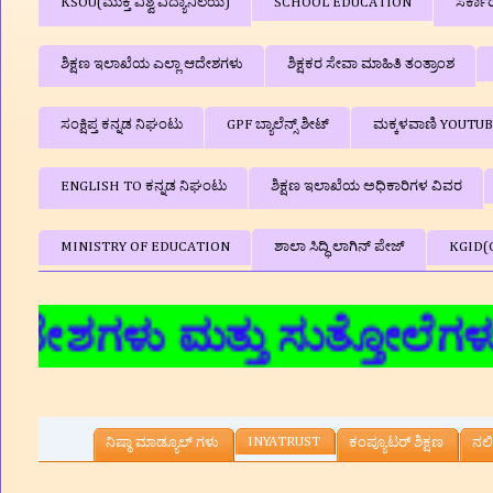
KSOU(ಮುಕ್ತ ವಿಶ್ವ ವಿದ್ಯಾನಿಲಯ)
SCHOOL EDUCATION
ಸರ್ಕಾ
ಶಿಕ್ಷಣ ಇಲಾಖೆಯ ಎಲ್ಲಾ ಆದೇಶಗಳು
ಶಿಕ್ಷಕರ ಸೇವಾ ಮಾಹಿತಿ ತಂತ್ರಾಂಶ
ಸಂಕ್ಷಿಪ್ತ ಕನ್ನಡ ನಿಘಂಟು
GPF ಬ್ಯಾಲೆನ್ಸ್‌ ಶೀಟ್
ಮಕ್ಕಳವಾಣಿ YOUTU
ENGLISH TO ಕನ್ನಡ ನಿಘಂಟು
ಶಿಕ್ಷಣ ಇಲಾಖೆಯ ಅಧಿಕಾರಿಗಳ ವಿವರ
MINISTRY OF EDUCATION
ಶಾಲಾ ಸಿದ್ಧಿ ಲಾಗಿನ್‌ ಪೇಜ್
KGID(
ಮತ್ತು ಸುತ್ತೋಲೆಗಳು,ಶೈಕ್ಷಣಿ
INYATRUST
ನಿಷ್ಠಾ ಮಾಡ್ಯೂಲ್ ಗಳು
ಕಂಪ್ಯೂಟರ್‌ ಶಿಕ್ಷಣ
ನಲಿ