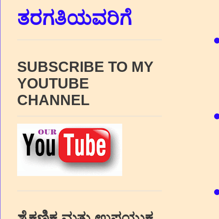
ತರಗತಿಯವರಿಗೆ
SUBSCRIBE TO MY
YOUTUBE
CHANNEL
ಶೈಕ್ಷಣಿಕ ಮತ್ತು ಉಪಯುಕ್ತ