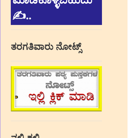
✍.
.
ತರಗತಿವಾರು ನೋಟ್ಸ್
ನಲಿ-ಕಲಿ