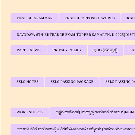
ENGLISH GRAMMAR
ENGLISH OPPOSITE WORDS
KGI
NAVODAYA 6TH ENTRANCE EXAM TOPPER SAMARTH. K 2023(DIST
PAPER NEWS
PRIVACY POLICY
QUIZ(ರಸ ಪ್ರಶ್ನೆ)
SA
SSLC NOTES
SSLC PASSING PACKAGE
SSLC PASSING P
WORK SHEETS
ಅಕ್ಷರ ದಾಸೋಹ( ಮಧ್ಯಾಹ್ನ ಉಪಹಾರ ಯೋಜನೆ)MDM
ಆದಾಯ ತೆರಿಗೆ ಉಳಿತಾಯಕ್ಕೆ ಪರಿಗಣಿಸಬಹುದಾದ ಆಯ್ಕೆಗಳು (ಉಳಿತಾಯದ ಮಾರ್ಗ