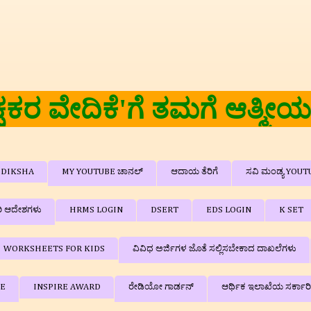
🙏🙏 'ಶಿಕ
DIKSHA
MY YOUTUBE ಚಾನಲ್
ಆದಾಯ ತೆರಿಗೆ
ಸವಿ ಮಂಡ್ಯ YOUT
ರಿ ಆದೇಶಗಳು
HRMS LOGIN
DSERT
EDS LOGIN
K SET
WORKSHEETS FOR KIDS
ವಿವಿಧ ಅರ್ಜಿಗಳ ಜೊತೆ ಸಲ್ಲಿಸಬೇಕಾದ ದಾಖಲೆಗಳು
BE
INSPIRE AWARD
ರೇಡಿಯೋ ಗಾರ್ಡನ್
ಆರ್ಥಿಕ ಇಲಾಖೆಯ ಸರ್ಕಾರ