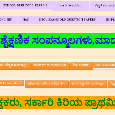
SCHOOL DISE CODE SEARCH
ಸರ್ಕಾರಿ ನೌಕರರ.com
ಕನ್ನಡ ಪಂಚಾಂ
ONLINE)
NAS
KSOU EXAMS OLD QUESTION PAPERS
EMPL
ಕ ಸಂಪನ್ಮೂಲಗಳು,ಮಾದರಿ ಪ್ರಶ್ನ
AGE CALCU
ಕಲಿ ಹೆಚ್ಚಿನ ಸಂಪನ್ಮೂಲ
ಗಣಿತ ಕಲಿಕಾ ಆಂದೋಲನ
ಶಿಶು ಗೀತೆಗಳು
D Lesson plans
ಇತಿಹಾಸದ ಆಡಿಯೋ ಕ್ಲಿಪ್ ಗಳು
ಹಿಂದಿ ಶೈಕ್ಷಣಿಕ ಸಂಪನ್ಮೂಲ
ವಿಜ
ಕುಮಾರ.ಎನ್‌ ,ಸಹ ಶಿಕ್