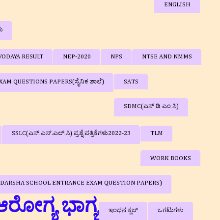
ENGLISH
ಳು
VODAYA RESULT
NEP-2020
NPS
NTSE AND NMMS
AM QUESTIONS PAPERS(ಸೈನಿಕ ಶಾಲೆ)
SATS
SDMC(ಎಸ್ ಡಿ ಎಂ ಸಿ)
SSLC(ಎಸ್.ಎಸ್.ಎಲ್.ಸಿ) ಪ್ರಶ್ನೆ ಪತ್ರಿಕೆಗಳು2022-23
TLM
WORK BOOKS
ರಿಕೆಗಳು ( ADARSHA SCHOOL ENTRANCE EXAM QUESTION PAPERS)
ಆರೋಗ್ಯ ಭಾಗ್ಯ
ಇಂಧನ ಕ್ಲಬ್‌
ಒಗಟುಗಳು