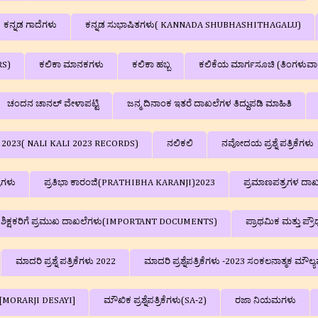
ಕನ್ನಡ ಗಾದೆಗಳು
ಕನ್ನಡ ಸುಭಾಷಿತಗಳು( KANNADA SHUBHASHITHAGALU)
RS)
ಕಲಿಕಾ ಮಾನಕಗಳು
ಕಲಿಕಾ ಹಬ್ಬ
ಕಲಿಕೆಯ ಮಾರ್ಗಸೂಚಿ (ತಿಂಗಳುವಾ
ಚಂದನ ಚಾನಲ್‌ ವೇಳಾಪಟ್ಟಿ
ಜನ್ಮ ದಿನಾಂಕ ಇತರೆ ದಾಖಲೆಗಳ ತಿದ್ದುಪಡಿ ಮಾಹಿತಿ
ಳು 2023( NALI KALI 2023 RECORDS)
ನಲಿಕಲಿ
ನವೋದಯ ಪ್ರಶ್ನೆ ಪತ್ರಿಕೆಗಳು
್ರಗಳು
ಪ್ರತಿಭಾ ಕಾರಂಜಿ(PRATHIBHA KARANJI)2023
ಪ್ರಮಾಣಪತ್ರಗಳ ದಾಖ
ಲಾ ಶಿಕ್ಷಕರಿಗೆ ಪ್ರಮುಖ ದಾಖಲೆಗಳು(IMPORTANT DOCUMENTS)
ಪ್ರಾಥಮಿಕ ಮತ್ತು ಪ್
ಮಾದರಿ ಪ್ರಶ್ನೆ ಪತ್ರಿಕೆಗಳು 2022
ಮಾದರಿ ಪ್ರಶ್ನೆಪತ್ರಿಕೆಗಳು -2023 ಸಂಕಲನಾತ್ಮ
ಗಳು[MORARJI DESAYI]
ಮೌಖಿಕ ಪ್ರಶ್ನೆಪತ್ರಿಕೆಗಳು(SA-2)
ರಜಾ ನಿಯಮಗಳು