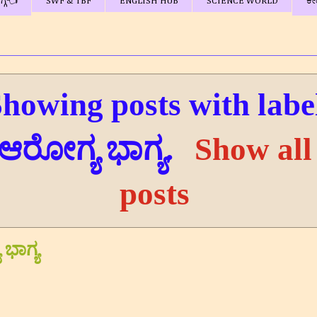
್ಗೆ👈
SWF & TBF
ENGLISH HUB
SCIENCE WORLD
ಕೇ
howing posts with labe
ಆರೋಗ್ಯ ಭಾಗ್ಯ
.
Show all
posts
ಭಾಗ್ಯ