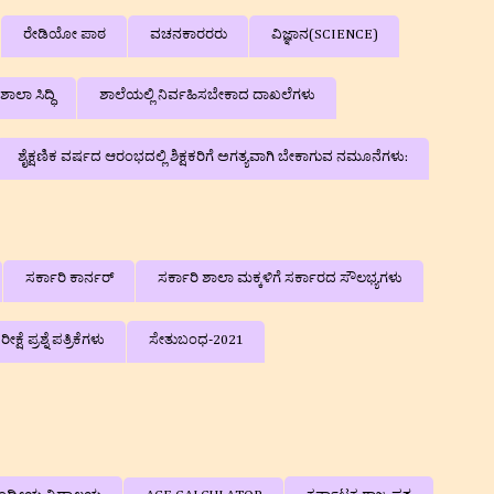
ರೇಡಿಯೋ ಪಾಠ
ವಚನಕಾರರರು
ವಿಜ್ಞಾನ(SCIENCE)
ಶಾಲಾ ಸಿದ್ಧಿ
ಶಾಲೆಯಲ್ಲಿ ನಿರ್ವಹಿಸಬೇಕಾದ ದಾಖಲೆಗಳು
ಶೈಕ್ಷಣಿಕ ವರ್ಷದ ಆರಂಭದಲ್ಲಿ ಶಿಕ್ಷಕರಿಗೆ ಅಗತ್ಯವಾಗಿ ಬೇಕಾಗುವ ನಮೂನೆಗಳು:
ಸರ್ಕಾರಿ ಕಾರ್ನರ್
ಸರ್ಕಾರಿ ಶಾಲಾ ಮಕ್ಕಳಿಗೆ ಸರ್ಕಾರದ ಸೌಲಭ್ಯಗಳು
 ಪ್ರಶ್ನೆ ಪತ್ರಿಕೆಗಳು
ಸೇತುಬಂಧ-2021