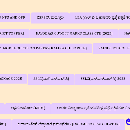
D NPS AND GPF
KSPSTA ಮದ್ದೂರು
LBA (ಎಲ್ ಬಿ ಎ)ಮಾದರಿ ಪ್ರಶ್ನೆ ಪತ್ರಿಕೆಗ
RICT TOPPER)
NAVODAYA CUT-OFF MARKS CLASS 6TH(2025)
NA
 1 MODEL QUESTION PAPERS(KALIKA CHETARIKE)
SAINIK SCHOOL EX
ACKAGE 2025
SSLC(ಎಸ್.ಎಸ್.ಎಲ್.ಸಿ)
SSLC(ಎಸ್.ಎಸ್.ಎಲ್.ಸಿ) 2023
ಅಕ್ಷರ ದಾಸೋಹ(MDM)
ಆದರ್ಶ ವಿದ್ಯಾಲಯ ಪ್ರವೇಶ ಪರೀಕ್ಷೆ ಪ್ರಶ್ನೆ ಪತ್
ಗಳು)
ಆದಾಯ ತೆರಿಗೆ ಲೆಕ್ಕಾಚಾರ ನಮೂನೆಗಳು [INCOME TAX CALCULATOR]