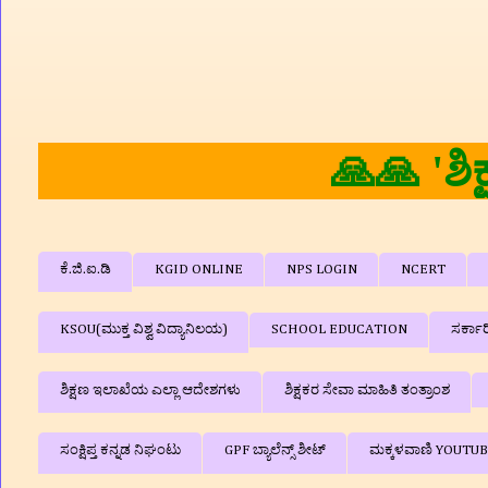
ಕೆ.ಜಿ.ಐ.ಡಿ
KGID ONLINE
NPS LOGIN
NCERT
KSOU(ಮುಕ್ತ ವಿಶ್ವ ವಿದ್ಯಾನಿಲಯ)
SCHOOL EDUCATION
ಸರ್ಕಾ
ಶಿಕ್ಷಣ ಇಲಾಖೆಯ ಎಲ್ಲಾ ಆದೇಶಗಳು
ಶಿಕ್ಷಕರ ಸೇವಾ ಮಾಹಿತಿ ತಂತ್ರಾಂಶ
ಸಂಕ್ಷಿಪ್ತ ಕನ್ನಡ ನಿಘಂಟು
GPF ಬ್ಯಾಲೆನ್ಸ್‌ ಶೀಟ್
ಮಕ್ಕಳವಾಣಿ YOUTU