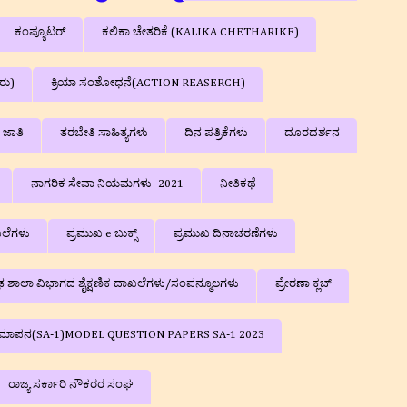
ಕಂಪ್ಯೂಟರ್
ಕಲಿಕಾ ಚೇತರಿಕೆ (KALIKA CHETHARIKE)
ರು)
ಕ್ರಿಯಾ ಸಂಶೋಧನೆ(ACTION REASERCH)
ಜಾತಿ
ತರಬೇತಿ ಸಾಹಿತ್ಯಗಳು
ದಿನ ಪತ್ರಿಕೆಗಳು
ದೂರದರ್ಶನ
ನಾಗರಿಕ ಸೇವಾ ನಿಯಮಗಳು- 2021
ನೀತಿಕಥೆ
ಲೆಗಳು
ಪ್ರಮುಖ e ಬುಕ್ಸ್
ಪ್ರಮುಖ ದಿನಾಚರಣೆಗಳು
ರೌಢ ಶಾಲಾ ವಿಭಾಗದ ಶೈಕ್ಷಣಿಕ ದಾಖಲೆಗಳು/ಸಂಪನ್ಮೂಲಗಳು
ಪ್ರೇರಣಾ ಕ್ಲಬ್
ಕ ಮೌಲ್ಯಮಾಪನ(SA-1)MODEL QUESTION PAPERS SA-1 2023
ರಾಜ್ಯ ಸರ್ಕಾರಿ ನೌಕರರ ಸಂಘ