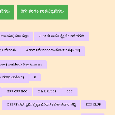
ಮದ್ದೂರು ತಾ|| ಮಂಡ್ಯ ಜಿಲ್ಲೆ
ಪಣಿಗಳು
8ನೇ ತರಗತಿ ಪಾಠಟಿಪ್ಪಣಿಗಳು
ನ ಉಪಯುಕ್ತ ಸಂಪನ್ಮೂಲ
2022 ನೇ ಸಾಲಿನ ಶೈಕ್ಷಣಿಕ ಆದೇಶಗಳು
್ತು ಆದೇಶಗಳು
4 ರಿಂದ 8ನೇ ತರಗತಿಯ ನೋಟ್ಸ್ ಗಳು[New]
ainbow) workbook Key Answers
ನೇ ವೇತನ ಆಯೋಗ)
8
BRP CRP ECO
C & R RULES
CCE
DSERT ವೆಬ್ ಸೈಟಿನಲ್ಲಿ ಪ್ರಕಟಿಸಿರುವ ಕಲಿಕಾ ಫಲಗಳ ಪಟ್ಟಿ
ECO CLUB