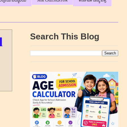
ಂದ್ರೀಯ ವಿದ್ಯಾಲಯ
AGE CALCULATOR
ಕರ್ನಾಟಕ ರಾಜ್ಯ ಪತ್ರ
Search This Blog
l