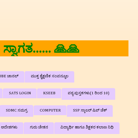
್ಷಕರ ವೇದಿಕೆ'ಗೆ ತಮಗೆ ಆತ್ಮೀಯ ಸ
UBE ಚಾನಲ್
ಮುಕ್ತ ಶೈಕ್ಷಣಿಕ ಸಂಪನ್ಮೂಲ
SATS LOGIN
KSEEB
ಪಠ್ಯ ಪುಸ್ತಕಗಳು(1 ರಿಂದ 10)
SDMC ಸಮಗ್ರ
COMPUTER
SSP ಸ್ಕಾಲರ್ ಷಿಪ್‌ ಚೆಕ್
ಿ ಆದೇಶಗಳು
ಗುರು ಚೇತನ
ವಿದ್ಯಾರ್ಥಿ ಹಾಗೂ ಶಿಕ್ಷಕರ ಕಲಾಣ ನಿಧಿ