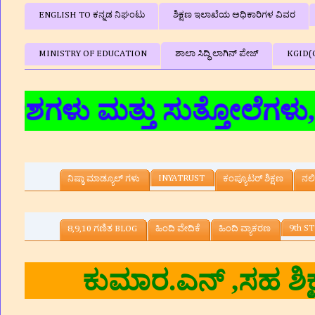
ENGLISH TO ಕನ್ನಡ ನಿಘಂಟು
ಶಿಕ್ಷಣ ಇಲಾಖೆಯ ಅಧಿಕಾರಿಗಳ ವಿವರ
MINISTRY OF EDUCATION
ಶಾಲಾ ಸಿದ್ಧಿ ಲಾಗಿನ್‌ ಪೇಜ್
KGID(
ಮತ್ತು ಸುತ್ತೋಲೆಗಳು,ಶೈಕ್ಷಣಿ
INYATRUST
ನಿಷ್ಠಾ ಮಾಡ್ಯೂಲ್ ಗಳು
ಕಂಪ್ಯೂಟರ್‌ ಶಿಕ್ಷಣ
ನಲಿ
9th ST
8,9,10 ಗಣಿತ BLOG
ಹಿಂದಿ ವೇದಿಕೆ
ಹಿಂದಿ ವ್ಯಾಕರಣ