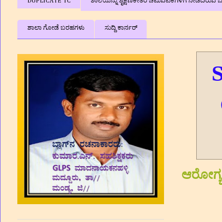
DUPLICATE TC
ಶಾಲೆಯನ್ನು ಶೈಕ್ಷಣಿಕೇತರ ಚಟುವಟಿಕೆಗಳಿಗೆ ನೀಡದಿರುವ ಬಗ
ಶಾಲಾ ಗೋಡೆ ಬರಹಗಳು
ಸುದ್ದಿ ಕಾರ್ನರ್
S
ಆರೋಗ್ಯ 