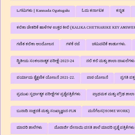
ಒಗಟುಗಳು | Kannada Ogatugalu
ಓದು ಕರ್ನಾಟಕ
ಕನ್ನಡ
ಕಲಿಕಾ ಚೇತರಿಕೆ ಹಾಳೆಗಳ ಉತ್ತರ ಕೀಲಿ (KALIKA CHETHARIKE KEY ANSWE
ಗಣಿತ ಕಲಿಕಾ ಆಂದೋಲನ
ಗಳಿಕೆ ರಜೆ
ಚಟುವಟಿಕೆ ಕಾರ್ಡುಗಳು.
ದ್ವಿತೀಯ ಸಂಕಲನಾತ್ಮಕ ಪರೀಕ್ಷೆ-2023-24
ನಲಿ ಕಲಿ ಮತ್ತು ಶಾಲಾ ದಾಖಲೆಗ
ಪರ್ಯಾಯ ಶೈಕ್ಷಣಿಕ ಯೋಜನೆ 2021-22.
ಪಾಠ ಯೋಜನೆ
ಪ್ರಗತಿ ಪತ
ಪ್ರಮುಖ ಸ್ಪರ್ಧಾತ್ಮಕ ಪರೀಕ್ಷೆಗಳ ಪ್ರಶ್ನೆಪತ್ರಿಕೆಗಳು
ಪ್ರಾಥಮಕ ಮತ್ತು ಪ್ರೌಢ ಶಾ
ಬುನಾದಿ ಸಾಕ್ಷರತೆ ಮತ್ತು ಸಂಖ್ಯಾಜ್ಞಾನ-FLN
ಮನೆಗೆಲಸ(HOME WORK)
ಮಾದರಿ ಶಾಲೆಗಳು
ಮೊರಾರ್ಜಿ ದೇಸಾಯಿ ವಸತಿ ಶಾಲೆ ಮಾದರಿ ಪ್ರಶ್ನೆ ಪತ್ರಿಕೆ