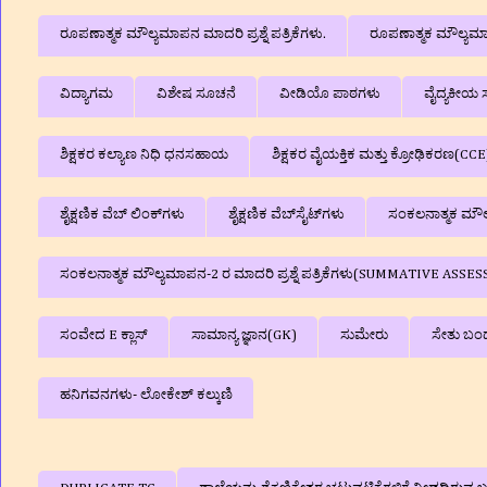
ರೂಪಣಾತ್ಮಕ ಮೌಲ್ಯಮಾಪನ ಮಾದರಿ ಪ್ರಶ್ನೆ ಪತ್ರಿಕೆಗಳು.
ರೂಪಣಾತ್ಮಕ ಮೌಲ್ಯಮಾಪನ
ವಿದ್ಯಾಗಮ
ವಿಶೇಷ ಸೂಚನೆ
ವೀಡಿಯೊ ಪಾಠಗಳು
ವೈದ್ಯಕೀಯ ಸ
ಶಿಕ್ಷಕರ ಕಲ್ಯಾಣ ನಿಧಿ ಧನಸಹಾಯ
ಶಿಕ್ಷಕರ ವೈಯಕ್ತಿಕ ಮತ್ತು ಕ್ರೋಢಿಕರಣ(CCE
ಶೈಕ್ಷಣಿಕ ವೆಬ್‌ ಲಿಂಕ್‌ಗಳು
ಶೈಕ್ಷಣಿಕ ವೆಬ್‌ಸೈಟ್‌ಗಳು
ಸಂಕಲನಾತ್ಮಕ ಮೌಲ್ಯ
ಸಂಕಲನಾತ್ಮಕ ಮೌಲ್ಯಮಾಪನ-2 ರ ಮಾದರಿ ಪ್ರಶ್ನೆ ಪತ್ರಿಕೆಗಳು(SUMMATIVE A
ಸಂವೇದ E ಕ್ಲಾಸ್
ಸಾಮಾನ್ಯ ಜ್ಞಾನ(GK)
ಸುಮೇರು
ಸೇತು ಬಂ
ಹನಿಗವನಗಳು- ಲೋಕೇಶ್ ಕಲ್ಕುಣಿ