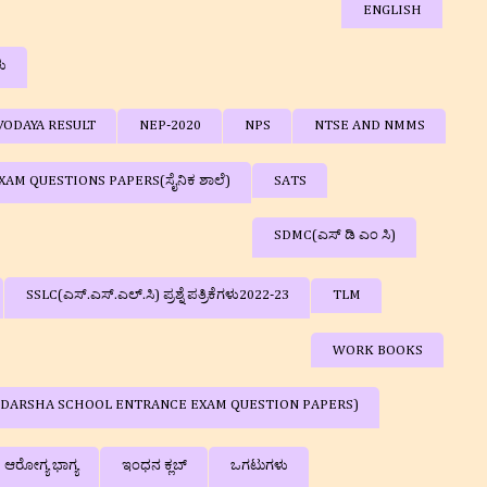
ENGLISH
ಳು
VODAYA RESULT
NEP-2020
NPS
NTSE AND NMMS
AM QUESTIONS PAPERS(ಸೈನಿಕ ಶಾಲೆ)
SATS
SDMC(ಎಸ್ ಡಿ ಎಂ ಸಿ)
SSLC(ಎಸ್.ಎಸ್.ಎಲ್.ಸಿ) ಪ್ರಶ್ನೆ ಪತ್ರಿಕೆಗಳು2022-23
TLM
WORK BOOKS
ರಿಕೆಗಳು ( ADARSHA SCHOOL ENTRANCE EXAM QUESTION PAPERS)
ಆರೋಗ್ಯ ಭಾಗ್ಯ
ಇಂಧನ ಕ್ಲಬ್‌
ಒಗಟುಗಳು