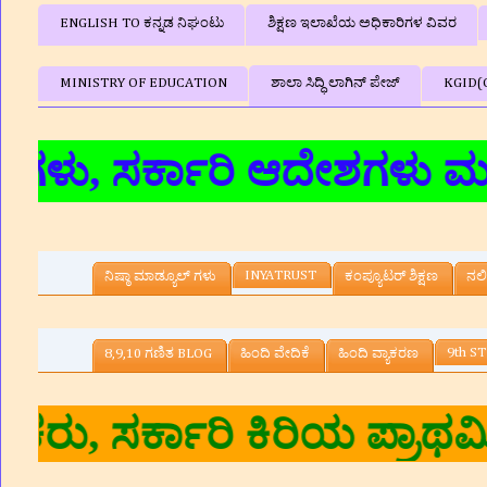
ENGLISH TO ಕನ್ನಡ ನಿಘಂಟು
ಶಿಕ್ಷಣ ಇಲಾಖೆಯ ಅಧಿಕಾರಿಗಳ ವಿವರ
MINISTRY OF EDUCATION
ಶಾಲಾ ಸಿದ್ಧಿ ಲಾಗಿನ್‌ ಪೇಜ್
KGID(
ಸರ್ಕಾರಿ ಆದೇಶಗಳು ಮತ್ತು ಸುತ್
INYATRUST
ನಿಷ್ಠಾ ಮಾಡ್ಯೂಲ್ ಗಳು
ಕಂಪ್ಯೂಟರ್‌ ಶಿಕ್ಷಣ
ನಲಿ
9th ST
8,9,10 ಗಣಿತ BLOG
ಹಿಂದಿ ವೇದಿಕೆ
ಹಿಂದಿ ವ್ಯಾಕರಣ
, ಸರ್ಕಾರಿ ಕಿರಿಯ ಪ್ರಾಥಮಿಕ 