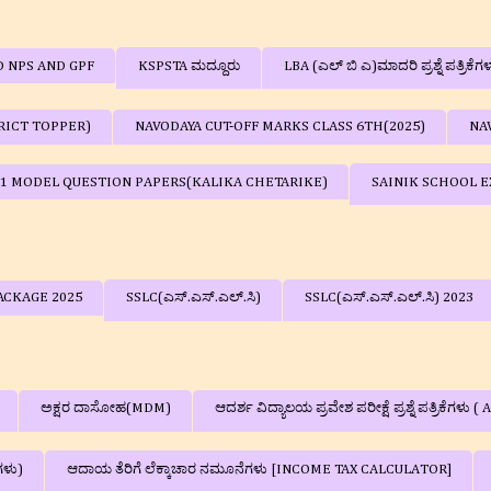
D NPS AND GPF
KSPSTA ಮದ್ದೂರು
LBA (ಎಲ್ ಬಿ ಎ)ಮಾದರಿ ಪ್ರಶ್ನೆ ಪತ್ರಿಕೆಗ
RICT TOPPER)
NAVODAYA CUT-OFF MARKS CLASS 6TH(2025)
NA
 1 MODEL QUESTION PAPERS(KALIKA CHETARIKE)
SAINIK SCHOOL EX
ACKAGE 2025
SSLC(ಎಸ್.ಎಸ್.ಎಲ್.ಸಿ)
SSLC(ಎಸ್.ಎಸ್.ಎಲ್.ಸಿ) 2023
ಅಕ್ಷರ ದಾಸೋಹ(MDM)
ಆದರ್ಶ ವಿದ್ಯಾಲಯ ಪ್ರವೇಶ ಪರೀಕ್ಷೆ ಪ್ರಶ್ನೆ ಪತ್
ಗಳು)
ಆದಾಯ ತೆರಿಗೆ ಲೆಕ್ಕಾಚಾರ ನಮೂನೆಗಳು [INCOME TAX CALCULATOR]