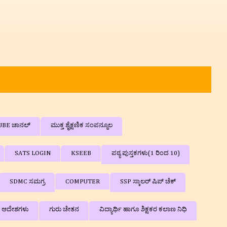
UBE ಚಾನಲ್
ಮುಕ್ತ ಶೈಕ್ಷಣಿಕ ಸಂಪನ್ಮೂಲ
SATS LOGIN
KSEEB
ಪಠ್ಯ ಪುಸ್ತಕಗಳು(1 ರಿಂದ 10)
SDMC ಸಮಗ್ರ
COMPUTER
SSP ಸ್ಕಾಲರ್ ಷಿಪ್‌ ಚೆಕ್
ಿ ಆದೇಶಗಳು
ಗುರು ಚೇತನ
ವಿದ್ಯಾರ್ಥಿ ಹಾಗೂ ಶಿಕ್ಷಕರ ಕಲಾಣ ನಿಧಿ