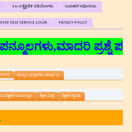
ಗ
4 to 8 ಶೈಕ್ಷಣಿಕ ವಿಡಿಯೋಗಳು
ಜವಾಹರ್ ನವೋದಯ
OYEE SELF SERVICE LOGIN
PRIVACY POLICY
ಗಳು,ಮಾದರಿ ಪ್ರಶ್ನೆ ಪತ್ರಿಕೆಗ
LATOR
ಅಭ್ಯಾಸ ಪುಸ್ತಕಗಳು 4ರಿಂದ 10
್ಞಾನ ಶಿಕ್ಷಕರ ಸಂಪನ್ಮೂಲ
ಶಿಕ್ಷಕ ಮಿತ್ರ
ಶಿಕ್ಷಕರ ಕೈಪಿಡಿ