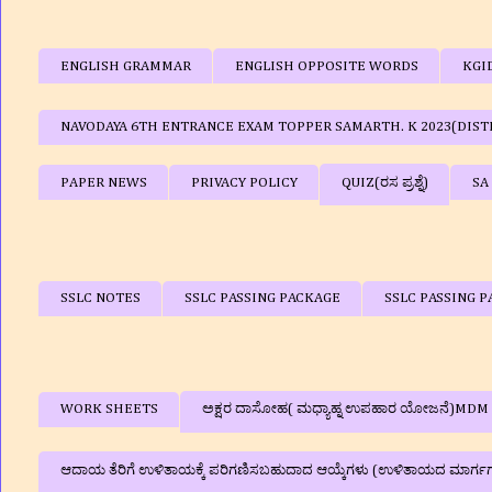
ENGLISH GRAMMAR
ENGLISH OPPOSITE WORDS
KGI
NAVODAYA 6TH ENTRANCE EXAM TOPPER SAMARTH. K 2023(DIST
PAPER NEWS
PRIVACY POLICY
QUIZ(ರಸ ಪ್ರಶ್ನೆ)
SA
SSLC NOTES
SSLC PASSING PACKAGE
SSLC PASSING P
WORK SHEETS
ಅಕ್ಷರ ದಾಸೋಹ( ಮಧ್ಯಾಹ್ನ ಉಪಹಾರ ಯೋಜನೆ)MDM
ಆದಾಯ ತೆರಿಗೆ ಉಳಿತಾಯಕ್ಕೆ ಪರಿಗಣಿಸಬಹುದಾದ ಆಯ್ಕೆಗಳು (ಉಳಿತಾಯದ ಮಾರ್ಗ