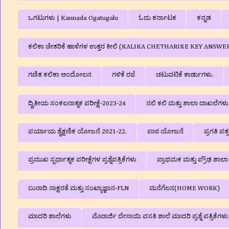
ಒಗಟುಗಳು | Kannada Ogatugalu
ಓದು ಕರ್ನಾಟಕ
ಕನ್ನಡ
ಕಲಿಕಾ ಚೇತರಿಕೆ ಹಾಳೆಗಳ ಉತ್ತರ ಕೀಲಿ (KALIKA CHETHARIKE KEY ANSWE
ಗಣಿತ ಕಲಿಕಾ ಆಂದೋಲನ
ಗಳಿಕೆ ರಜೆ
ಚಟುವಟಿಕೆ ಕಾರ್ಡುಗಳು.
ದ್ವಿತೀಯ ಸಂಕಲನಾತ್ಮಕ ಪರೀಕ್ಷೆ-2023-24
ನಲಿ ಕಲಿ ಮತ್ತು ಶಾಲಾ ದಾಖಲೆಗ
ಪರ್ಯಾಯ ಶೈಕ್ಷಣಿಕ ಯೋಜನೆ 2021-22.
ಪಾಠ ಯೋಜನೆ
ಪ್ರಗತಿ ಪತ
ಪ್ರಮುಖ ಸ್ಪರ್ಧಾತ್ಮಕ ಪರೀಕ್ಷೆಗಳ ಪ್ರಶ್ನೆಪತ್ರಿಕೆಗಳು
ಪ್ರಾಥಮಕ ಮತ್ತು ಪ್ರೌಢ ಶಾ
ಬುನಾದಿ ಸಾಕ್ಷರತೆ ಮತ್ತು ಸಂಖ್ಯಾಜ್ಞಾನ-FLN
ಮನೆಗೆಲಸ(HOME WORK)
ಮಾದರಿ ಶಾಲೆಗಳು
ಮೊರಾರ್ಜಿ ದೇಸಾಯಿ ವಸತಿ ಶಾಲೆ ಮಾದರಿ ಪ್ರಶ್ನೆ ಪತ್ರಿಕೆ