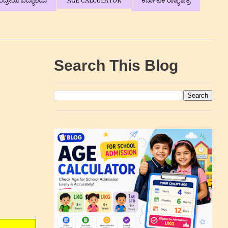
ಂದ್ರೀಯ ವಿದ್ಯಾಲಯ
AGE CALCULATOR
ಕರ್ನಾಟಕ ರಾಜ್ಯ ಪತ್ರ
Search This Blog