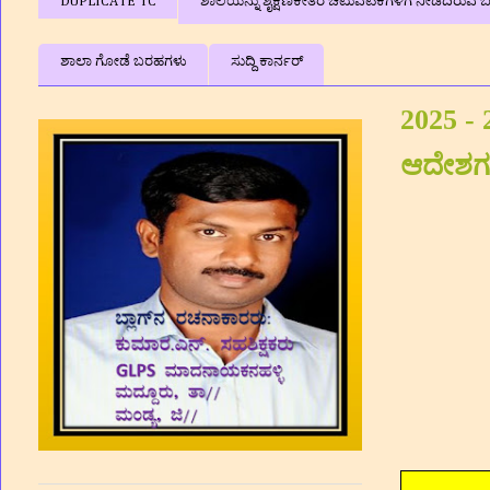
DUPLICATE TC
ಶಾಲೆಯನ್ನು ಶೈಕ್ಷಣಿಕೇತರ ಚಟುವಟಿಕೆಗಳಿಗೆ ನೀಡದಿರುವ ಬಗ
ಶಾಲಾ ಗೋಡೆ ಬರಹಗಳು
ಸುದ್ದಿ ಕಾರ್ನರ್
2025 - 
ಆದೇಶಗ