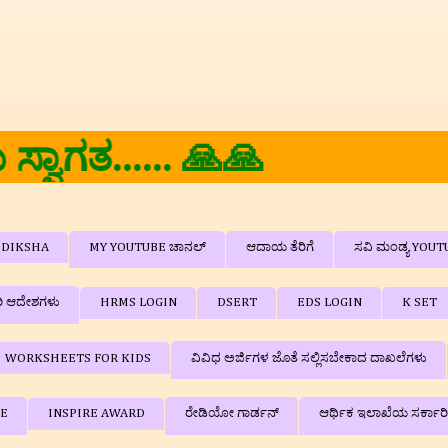
...... 🙏🙏
DIKSHA
MY YOUTUBE ಚಾನಲ್
ಆದಾಯ ತೆರಿಗೆ
ಸವಿ ಮಂಡ್ಯ YOUT
ರಿ ಆದೇಶಗಳು
HRMS LOGIN
DSERT
EDS LOGIN
K SET
WORKSHEETS FOR KIDS
ವಿವಿಧ ಅರ್ಜಿಗಳ ಜೊತೆ ಸಲ್ಲಿಸಬೇಕಾದ ದಾಖಲೆಗಳು
BE
INSPIRE AWARD
ರೇಡಿಯೋ ಗಾರ್ಡನ್
ಆರ್ಥಿಕ ಇಲಾಖೆಯ ಸರ್ಕಾರ