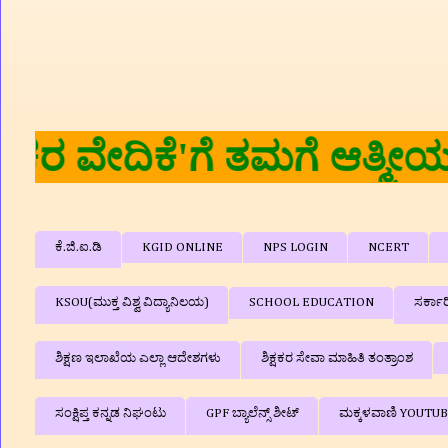
ವೇದಿಕೆ'ಗೆ ತಮಗೆ ಆತ್ಮೀಯ ಸ್ವಾಗತ
ಕೆ.ಜಿ.ಐ.ಡಿ
KGID ONLINE
NPS LOGIN
NCERT
KSOU(ಮುಕ್ತ ವಿಶ್ವ ವಿದ್ಯಾನಿಲಯ)
SCHOOL EDUCATION
ಸರ್ಕಾ
ಶಿಕ್ಷಣ ಇಲಾಖೆಯ ಎಲ್ಲಾ ಆದೇಶಗಳು
ಶಿಕ್ಷಕರ ಸೇವಾ ಮಾಹಿತಿ ತಂತ್ರಾಂಶ
ಸಂಕ್ಷಿಪ್ತ ಕನ್ನಡ ನಿಘಂಟು
GPF ಬ್ಯಾಲೆನ್ಸ್‌ ಶೀಟ್
ಮಕ್ಕಳವಾಣಿ YOUTU