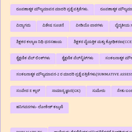
ರೂಪಣಾತ್ಮಕ ಮೌಲ್ಯಮಾಪನ ಮಾದರಿ ಪ್ರಶ್ನೆ ಪತ್ರಿಕೆಗಳು.
ರೂಪಣಾತ್ಮಕ ಮೌಲ್ಯಮಾಪನ
ವಿದ್ಯಾಗಮ
ವಿಶೇಷ ಸೂಚನೆ
ವೀಡಿಯೊ ಪಾಠಗಳು
ವೈದ್ಯಕೀಯ ಸ
ಶಿಕ್ಷಕರ ಕಲ್ಯಾಣ ನಿಧಿ ಧನಸಹಾಯ
ಶಿಕ್ಷಕರ ವೈಯಕ್ತಿಕ ಮತ್ತು ಕ್ರೋಢಿಕರಣ(CCE
ಶೈಕ್ಷಣಿಕ ವೆಬ್‌ ಲಿಂಕ್‌ಗಳು
ಶೈಕ್ಷಣಿಕ ವೆಬ್‌ಸೈಟ್‌ಗಳು
ಸಂಕಲನಾತ್ಮಕ ಮೌಲ್ಯ
ಸಂಕಲನಾತ್ಮಕ ಮೌಲ್ಯಮಾಪನ-2 ರ ಮಾದರಿ ಪ್ರಶ್ನೆ ಪತ್ರಿಕೆಗಳು(SUMMATIVE A
ಸಂವೇದ E ಕ್ಲಾಸ್
ಸಾಮಾನ್ಯ ಜ್ಞಾನ(GK)
ಸುಮೇರು
ಸೇತು ಬಂ
ಹನಿಗವನಗಳು- ಲೋಕೇಶ್ ಕಲ್ಕುಣಿ