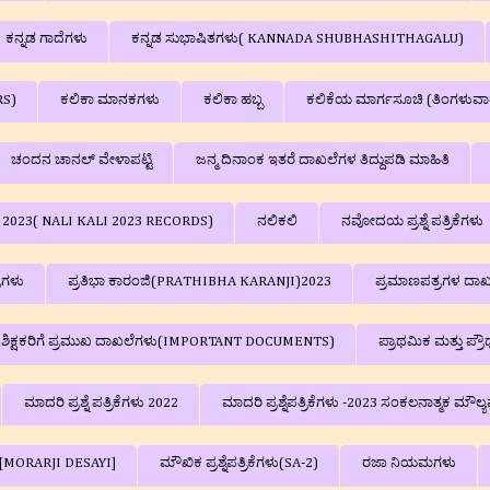
ಕನ್ನಡ ಗಾದೆಗಳು
ಕನ್ನಡ ಸುಭಾಷಿತಗಳು( KANNADA SHUBHASHITHAGALU)
RS)
ಕಲಿಕಾ ಮಾನಕಗಳು
ಕಲಿಕಾ ಹಬ್ಬ
ಕಲಿಕೆಯ ಮಾರ್ಗಸೂಚಿ (ತಿಂಗಳುವಾ
ಚಂದನ ಚಾನಲ್‌ ವೇಳಾಪಟ್ಟಿ
ಜನ್ಮ ದಿನಾಂಕ ಇತರೆ ದಾಖಲೆಗಳ ತಿದ್ದುಪಡಿ ಮಾಹಿತಿ
ಳು 2023( NALI KALI 2023 RECORDS)
ನಲಿಕಲಿ
ನವೋದಯ ಪ್ರಶ್ನೆ ಪತ್ರಿಕೆಗಳು
್ರಗಳು
ಪ್ರತಿಭಾ ಕಾರಂಜಿ(PRATHIBHA KARANJI)2023
ಪ್ರಮಾಣಪತ್ರಗಳ ದಾಖ
ಲಾ ಶಿಕ್ಷಕರಿಗೆ ಪ್ರಮುಖ ದಾಖಲೆಗಳು(IMPORTANT DOCUMENTS)
ಪ್ರಾಥಮಿಕ ಮತ್ತು ಪ್
ಮಾದರಿ ಪ್ರಶ್ನೆ ಪತ್ರಿಕೆಗಳು 2022
ಮಾದರಿ ಪ್ರಶ್ನೆಪತ್ರಿಕೆಗಳು -2023 ಸಂಕಲನಾತ್ಮ
ಗಳು[MORARJI DESAYI]
ಮೌಖಿಕ ಪ್ರಶ್ನೆಪತ್ರಿಕೆಗಳು(SA-2)
ರಜಾ ನಿಯಮಗಳು