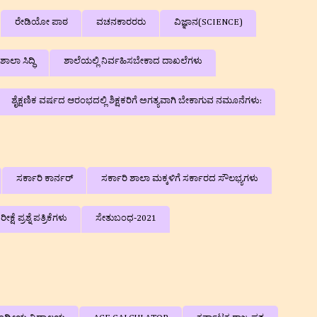
ರೇಡಿಯೋ ಪಾಠ
ವಚನಕಾರರರು
ವಿಜ್ಞಾನ(SCIENCE)
ಶಾಲಾ ಸಿದ್ಧಿ
ಶಾಲೆಯಲ್ಲಿ ನಿರ್ವಹಿಸಬೇಕಾದ ದಾಖಲೆಗಳು
ಶೈಕ್ಷಣಿಕ ವರ್ಷದ ಆರಂಭದಲ್ಲಿ ಶಿಕ್ಷಕರಿಗೆ ಅಗತ್ಯವಾಗಿ ಬೇಕಾಗುವ ನಮೂನೆಗಳು:
ಸರ್ಕಾರಿ ಕಾರ್ನರ್
ಸರ್ಕಾರಿ ಶಾಲಾ ಮಕ್ಕಳಿಗೆ ಸರ್ಕಾರದ ಸೌಲಭ್ಯಗಳು
 ಪ್ರಶ್ನೆ ಪತ್ರಿಕೆಗಳು
ಸೇತುಬಂಧ-2021