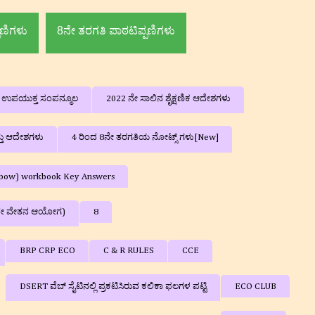
ಪಣಿಗಳು
8ನೇ ತರಗತಿ ಪಾಠಟಿಪ್ಪಣಿಗಳು
ನ ಉಪಯುಕ್ತ ಸಂಪನ್ಮೂಲ
2022 ನೇ ಸಾಲಿನ ಶೈಕ್ಷಣಿಕ ಆದೇಶಗಳು
್ತು ಆದೇಶಗಳು
4 ರಿಂದ 8ನೇ ತರಗತಿಯ ನೋಟ್ಸ್ ಗಳು[New]
ainbow) workbook Key Answers
ನೇ ವೇತನ ಆಯೋಗ)
8
BRP CRP ECO
C & R RULES
CCE
DSERT ವೆಬ್ ಸೈಟಿನಲ್ಲಿ ಪ್ರಕಟಿಸಿರುವ ಕಲಿಕಾ ಫಲಗಳ ಪಟ್ಟಿ
ECO CLUB