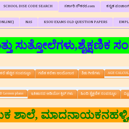
SCHOOL DISE CODE SEARCH
ಸರ್ಕಾರಿ ನೌಕರರ.com
ಕನ್ನಡ ಪಂಚಾಂ
ONLINE)
NAS
KSOU EXAMS OLD QUESTION PAPERS
EMPL
ತೋಲೆಗಳು,ಶೈಕ್ಷಣಿಕ ಸಂಪನ್ಮೂಲ
AGE CALCU
ಕಲಿ ಹೆಚ್ಚಿನ ಸಂಪನ್ಮೂಲ
ಗಣಿತ ಕಲಿಕಾ ಆಂದೋಲನ
ಶಿಶು ಗೀತೆಗಳು
D Lesson plans
ಇತಿಹಾಸದ ಆಡಿಯೋ ಕ್ಲಿಪ್ ಗಳು
ಹಿಂದಿ ಶೈಕ್ಷಣಿಕ ಸಂಪನ್ಮೂಲ
ವಿಜ
ಶಾಲೆ, ಮಾದನಾಯಕನಹಳ್ಳಿ,