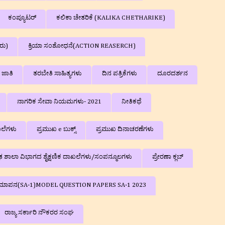
ಕಂಪ್ಯೂಟರ್
ಕಲಿಕಾ ಚೇತರಿಕೆ (KALIKA CHETHARIKE)
ರು)
ಕ್ರಿಯಾ ಸಂಶೋಧನೆ(ACTION REASERCH)
ಜಾತಿ
ತರಬೇತಿ ಸಾಹಿತ್ಯಗಳು
ದಿನ ಪತ್ರಿಕೆಗಳು
ದೂರದರ್ಶನ
ನಾಗರಿಕ ಸೇವಾ ನಿಯಮಗಳು- 2021
ನೀತಿಕಥೆ
ಲೆಗಳು
ಪ್ರಮುಖ e ಬುಕ್ಸ್
ಪ್ರಮುಖ ದಿನಾಚರಣೆಗಳು
ರೌಢ ಶಾಲಾ ವಿಭಾಗದ ಶೈಕ್ಷಣಿಕ ದಾಖಲೆಗಳು/ಸಂಪನ್ಮೂಲಗಳು
ಪ್ರೇರಣಾ ಕ್ಲಬ್
ಕ ಮೌಲ್ಯಮಾಪನ(SA-1)MODEL QUESTION PAPERS SA-1 2023
ರಾಜ್ಯ ಸರ್ಕಾರಿ ನೌಕರರ ಸಂಘ