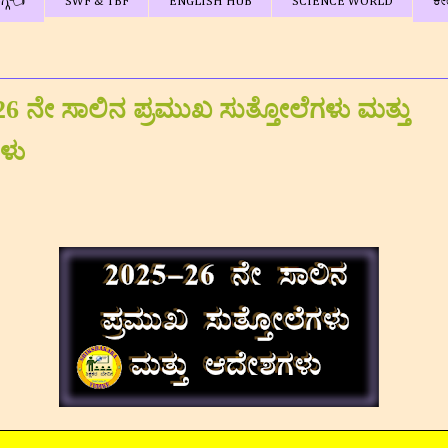
್ಗೆ👈
SWF & TBF
ENGLISH HUB
SCIENCE WORLD
ಕೇ
26 ನೇ ಸಾಲಿನ ಪ್ರಮುಖ ಸುತ್ತೋಲೆಗಳು ಮತ್ತು
ಳು