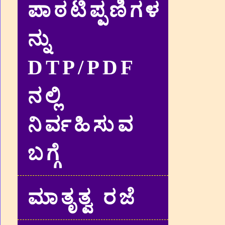
ಪಾಠಟಿಪ್ಪಣಿಗಳ
ನ್ನು
DTP/PDF
ನಲ್ಲಿ
ನಿರ್ವಹಿಸುವ
ಬಗ್ಗೆ
ಮಾತೃತ್ವ ರಜೆ