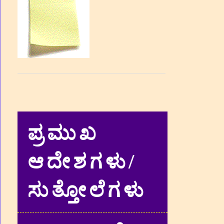
ಪ್ರಮುಖ
ಆದೇಶಗಳು/
ಸುತ್ತೋಲೆಗಳು