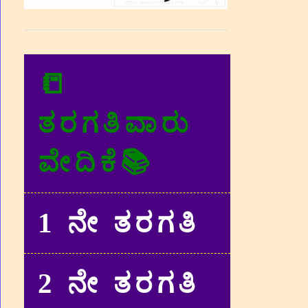
📒
ತರಗತಿವಾರು
ವೇದಿಕೆ📚
1 ನೇ ತರಗತಿ
2 ನೇ ತರಗತಿ