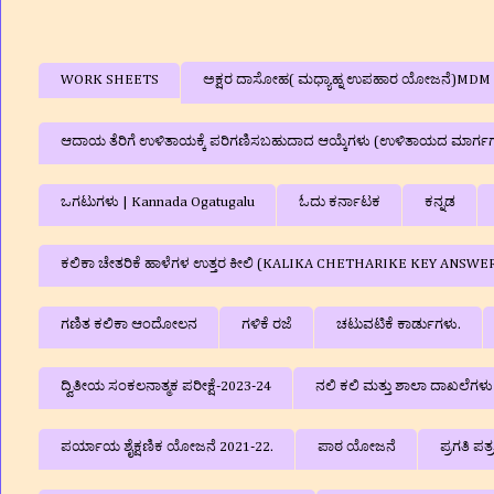
WORK SHEETS
ಅಕ್ಷರ ದಾಸೋಹ( ಮಧ್ಯಾಹ್ನ ಉಪಹಾರ ಯೋಜನೆ)MDM
ಆದಾಯ ತೆರಿಗೆ ಉಳಿತಾಯಕ್ಕೆ ಪರಿಗಣಿಸಬಹುದಾದ ಆಯ್ಕೆಗಳು (ಉಳಿತಾಯದ ಮಾರ್ಗ
ಒಗಟುಗಳು | Kannada Ogatugalu
ಓದು ಕರ್ನಾಟಕ
ಕನ್ನಡ
ಕಲಿಕಾ ಚೇತರಿಕೆ ಹಾಳೆಗಳ ಉತ್ತರ ಕೀಲಿ (KALIKA CHETHARIKE KEY ANSWE
ಗಣಿತ ಕಲಿಕಾ ಆಂದೋಲನ
ಗಳಿಕೆ ರಜೆ
ಚಟುವಟಿಕೆ ಕಾರ್ಡುಗಳು.
ದ್ವಿತೀಯ ಸಂಕಲನಾತ್ಮಕ ಪರೀಕ್ಷೆ-2023-24
ನಲಿ ಕಲಿ ಮತ್ತು ಶಾಲಾ ದಾಖಲೆಗ
ಪರ್ಯಾಯ ಶೈಕ್ಷಣಿಕ ಯೋಜನೆ 2021-22.
ಪಾಠ ಯೋಜನೆ
ಪ್ರಗತಿ ಪತ