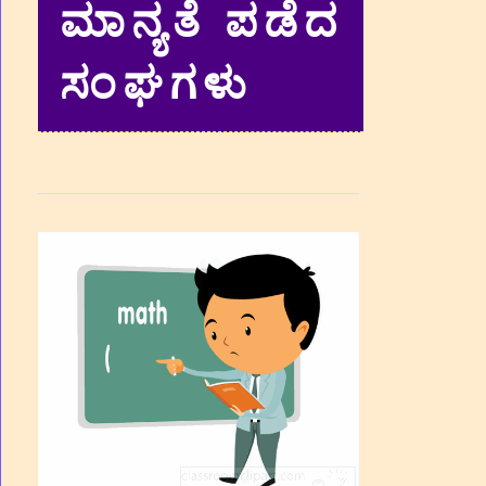
ಮಾನ್ಯತೆ ಪಡೆದ
ಸಂಘಗಳು