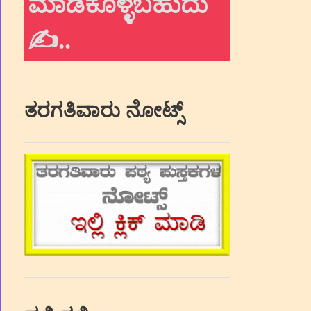
ಮಾಡಿಕೊಳ್ಳಬಹುದು
✍.
.
ತರಗತಿವಾರು ನೋಟ್ಸ್