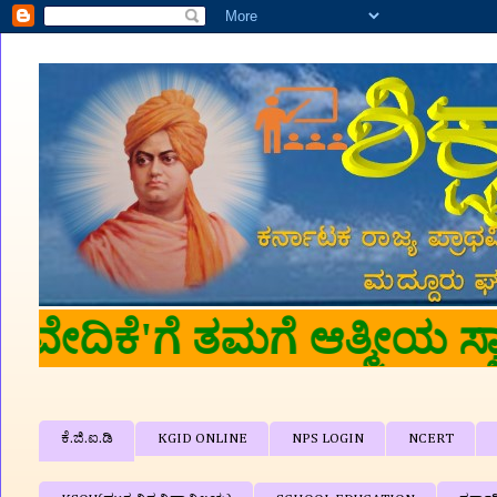
 'ಶಿಕ್ಷಕರ ವೇದಿಕೆ'ಗೆ ತಮಗೆ ಆತ
ಕೆ.ಜಿ.ಐ.ಡಿ
KGID ONLINE
NPS LOGIN
NCERT