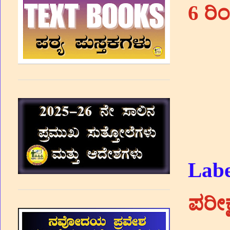
6 ರಿಂ
Labe
ಪರೀಕ