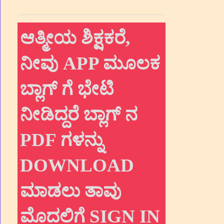
ಆತ್ಮೀಯ ಶಿಕ್ಷಕರೆ,
ನೀವು APP ಮೂಲಕ
ಬ್ಲಾಗ್ ಗೆ ಭೇಟಿ
ನೀಡಿದ್ದರೆ ಬ್ಲಾಗ್ ನ
PDF ಗಳನ್ನು
DOWNLOAD
ಮಾಡಲು ತಾವು
ಮೊದಲಿಗೆ SIGN IN