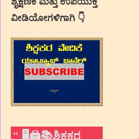
ಶೈಕ್ಷಣಿಕ ಮತ್ತು ಉಪಯುಕ್ತ
ವೀಡಿಯೋಗಳಿಗಾಗಿ 👇
"
🖥🖨📚ಶಿಕ್ಷಕರ