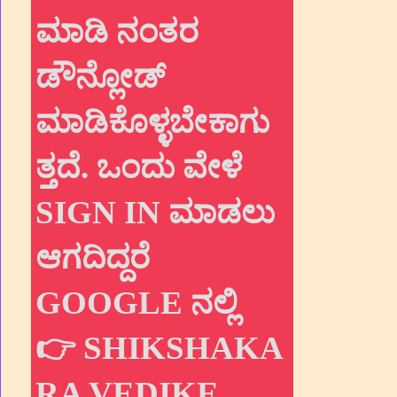
ಮಾಡಿ ನಂತರ
ಡೌನ್ಲೋಡ್
ಮಾಡಿಕೊಳ್ಳಬೇಕಾಗು
ತ್ತದೆ. ಒಂದು ವೇಳೆ
SIGN IN ಮಾಡಲು
ಆಗದಿದ್ದರೆ
GOOGLE ನಲ್ಲಿ
👉 SHIKSHAKA
RA VEDIKE