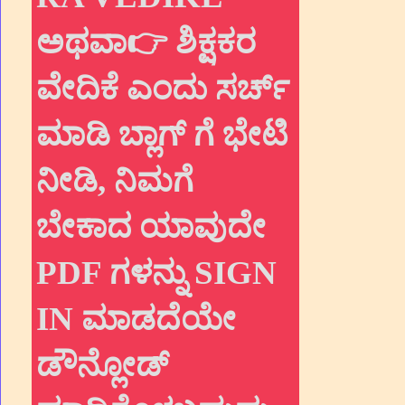
ಅಥವಾ👉 ಶಿಕ್ಷಕರ
ವೇದಿಕೆ ಎಂದು ಸರ್ಚ್
ಮಾಡಿ ಬ್ಲಾಗ್ ಗೆ ಭೇಟಿ
ನೀಡಿ, ನಿಮಗೆ
ಬೇಕಾದ ಯಾವುದೇ
PDF ಗಳನ್ನು SIGN
IN ಮಾಡದೆಯೇ
ಡೌನ್ಲೋಡ್