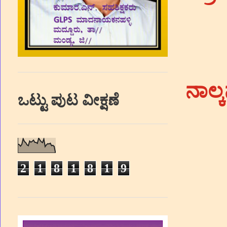
ನಾಲ್ಕನ
ಒಟ್ಟು ಪುಟ ವೀಕ್ಷಣೆ
2
1
8
1
8
1
9