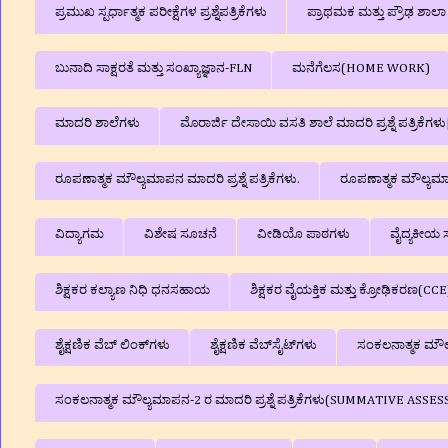
ಪ್ರಮುಖ ಸ್ಪರ್ಧಾತ್ಮಕ ಪರೀಕ್ಷೆಗಳ ಪ್ರಶ್ನೆಪತ್ರಿಕೆಗಳು
ಪ್ರಾಥಮಕ ಮತ್ತು ಪ್ರೌಢ ಶಾ
ಬುನಾದಿ ಸಾಕ್ಷರತೆ ಮತ್ತು ಸಂಖ್ಯಾಜ್ಞಾನ-FLN
ಮನೆಗೆಲಸ(HOME WORK)
ಮಾದರಿ ಶಾಲೆಗಳು
ಮೊರಾರ್ಜಿ ದೇಸಾಯಿ ವಸತಿ ಶಾಲೆ ಮಾದರಿ ಪ್ರಶ್ನೆ ಪತ್ರಿಕೆ
ರೂಪಣಾತ್ಮಕ ಮೌಲ್ಯಮಾಪನ ಮಾದರಿ ಪ್ರಶ್ನೆ ಪತ್ರಿಕೆಗಳು.
ರೂಪಣಾತ್ಮಕ ಮೌಲ್ಯಮಾಪನ
ವಿದ್ಯಾಗಮ
ವಿಶೇಷ ಸೂಚನೆ
ವೀಡಿಯೊ ಪಾಠಗಳು
ವೈದ್ಯಕೀಯ ಸ
ಶಿಕ್ಷಕರ ಕಲ್ಯಾಣ ನಿಧಿ ಧನಸಹಾಯ
ಶಿಕ್ಷಕರ ವೈಯಕ್ತಿಕ ಮತ್ತು ಕ್ರೋಢಿಕರಣ(CCE
ಶೈಕ್ಷಣಿಕ ವೆಬ್‌ ಲಿಂಕ್‌ಗಳು
ಶೈಕ್ಷಣಿಕ ವೆಬ್‌ಸೈಟ್‌ಗಳು
ಸಂಕಲನಾತ್ಮಕ ಮೌಲ್ಯ
ಸಂಕಲನಾತ್ಮಕ ಮೌಲ್ಯಮಾಪನ-2 ರ ಮಾದರಿ ಪ್ರಶ್ನೆ ಪತ್ರಿಕೆಗಳು(SUMMATIVE A