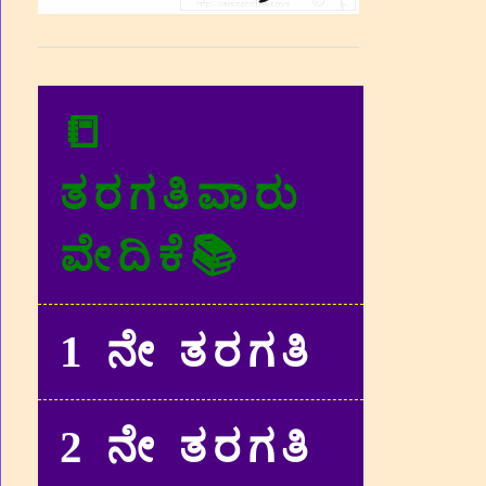
📒
ತರಗತಿವಾರು
ವೇದಿಕೆ📚
1 ನೇ ತರಗತಿ
2 ನೇ ತರಗತಿ