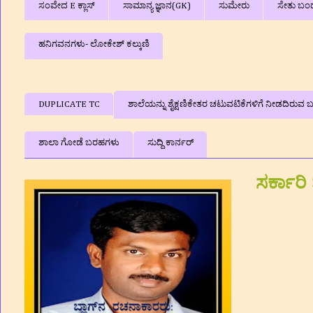
ಸಂವೇದ E ಕ್ಲಾಸ್
ಸಾಮಾನ್ಯ ಜ್ಞಾನ(GK)
ಸುಮೇರು
ಸೇತು ಬಂ
ಹನಿಗವನಗಳು- ಲೋಕೇಶ್ ಕಲ್ಕುಣಿ
DUPLICATE TC
ಶಾಲೆಯನ್ನು ಶೈಕ್ಷಣಿಕೇತರ ಚಟುವಟಿಕೆಗಳಿಗೆ ನೀಡದಿರುವ ಬಗ
ಶಾಲಾ ಗೋಡೆ ಬರಹಗಳು
ಸುದ್ದಿ ಕಾರ್ನರ್
ಸರ್ಕಾರಿ