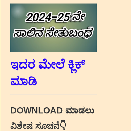
ಇದರ ಮೇಲೆ ಕ್ಲಿಕ್‌
ಮಾಡಿ
DOWNLOAD ಮಾಡಲು
ವಿಶೇಷ ಸೂಚನೆ👇