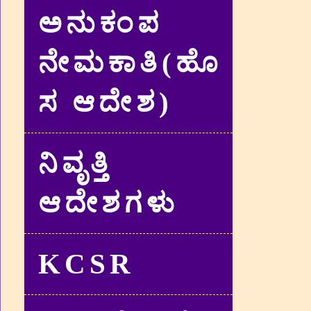
ಅನುಕಂಪ
ನೇಮಕಾತಿ(ಹೊ
ಸ ಆದೇಶ)
ನಿವೃತ್ತಿ
ಆದೇಶಗಳು
KCSR