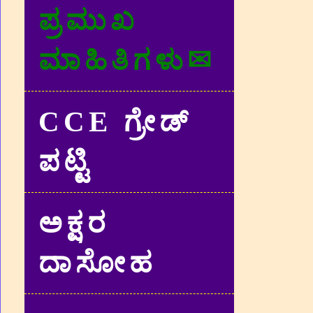
ಪ್ರಮುಖ
ಮಾಹಿತಿಗಳು✉
CCE ಗ್ರೇಡ್‌
ಪಟ್ಟಿ
ಅಕ್ಷರ
ದಾಸೋಹ