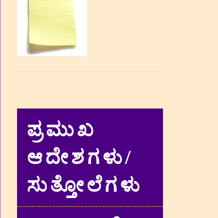
ಪ್ರಮುಖ
ಆದೇಶಗಳು/
ಸುತ್ತೋಲೆಗಳು