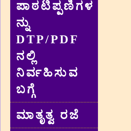
ಪಾಠಟಿಪ್ಪಣಿಗಳ
ನ್ನು
DTP/PDF
ನಲ್ಲಿ
ನಿರ್ವಹಿಸುವ
ಬಗ್ಗೆ
ಮಾತೃತ್ವ ರಜೆ