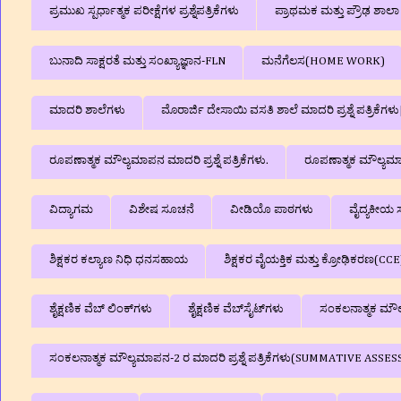
ಪ್ರಮುಖ ಸ್ಪರ್ಧಾತ್ಮಕ ಪರೀಕ್ಷೆಗಳ ಪ್ರಶ್ನೆಪತ್ರಿಕೆಗಳು
ಪ್ರಾಥಮಕ ಮತ್ತು ಪ್ರೌಢ ಶಾ
ಬುನಾದಿ ಸಾಕ್ಷರತೆ ಮತ್ತು ಸಂಖ್ಯಾಜ್ಞಾನ-FLN
ಮನೆಗೆಲಸ(HOME WORK)
ಮಾದರಿ ಶಾಲೆಗಳು
ಮೊರಾರ್ಜಿ ದೇಸಾಯಿ ವಸತಿ ಶಾಲೆ ಮಾದರಿ ಪ್ರಶ್ನೆ ಪತ್ರಿಕೆ
ರೂಪಣಾತ್ಮಕ ಮೌಲ್ಯಮಾಪನ ಮಾದರಿ ಪ್ರಶ್ನೆ ಪತ್ರಿಕೆಗಳು.
ರೂಪಣಾತ್ಮಕ ಮೌಲ್ಯಮಾಪನ
ವಿದ್ಯಾಗಮ
ವಿಶೇಷ ಸೂಚನೆ
ವೀಡಿಯೊ ಪಾಠಗಳು
ವೈದ್ಯಕೀಯ ಸ
ಶಿಕ್ಷಕರ ಕಲ್ಯಾಣ ನಿಧಿ ಧನಸಹಾಯ
ಶಿಕ್ಷಕರ ವೈಯಕ್ತಿಕ ಮತ್ತು ಕ್ರೋಢಿಕರಣ(CCE
ಶೈಕ್ಷಣಿಕ ವೆಬ್‌ ಲಿಂಕ್‌ಗಳು
ಶೈಕ್ಷಣಿಕ ವೆಬ್‌ಸೈಟ್‌ಗಳು
ಸಂಕಲನಾತ್ಮಕ ಮೌಲ್ಯ
ಸಂಕಲನಾತ್ಮಕ ಮೌಲ್ಯಮಾಪನ-2 ರ ಮಾದರಿ ಪ್ರಶ್ನೆ ಪತ್ರಿಕೆಗಳು(SUMMATIVE A