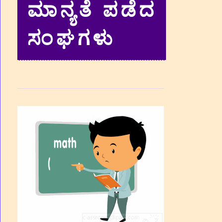
ಮಾನ್ಯತೆ ಪಡೆದ
ಸಂಘಗಳು