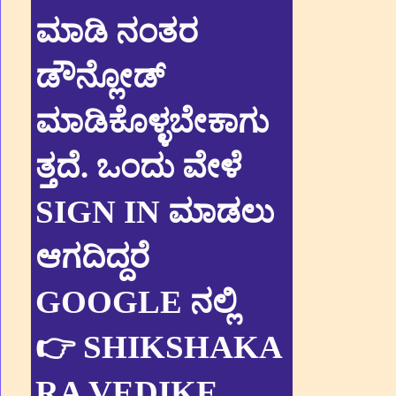
ಮಾಡಿ ನಂತರ
ಡೌನ್ಲೋಡ್
ಮಾಡಿಕೊಳ್ಳಬೇಕಾಗು
ತ್ತದೆ. ಒಂದು ವೇಳೆ
SIGN IN ಮಾಡಲು
ಆಗದಿದ್ದರೆ
GOOGLE ನಲ್ಲಿ
👉 SHIKSHAKA
RA VEDIKE