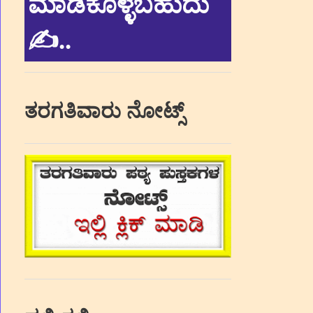
ಮಾಡಿಕೊಳ್ಳಬಹುದು
✍.
.
ತರಗತಿವಾರು ನೋಟ್ಸ್