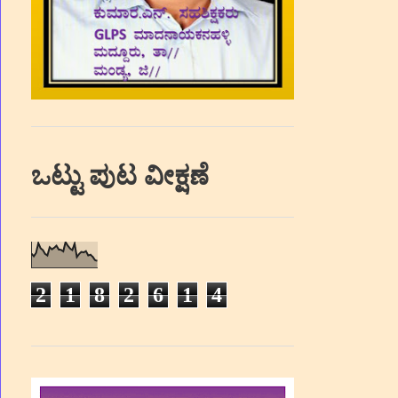
ಒಟ್ಟು ಪುಟ ವೀಕ್ಷಣೆ
2
1
8
2
6
1
4