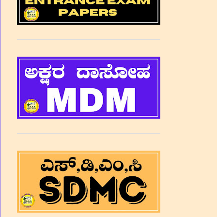
ಸರ್ಕಾ
ಇದರ ಮ