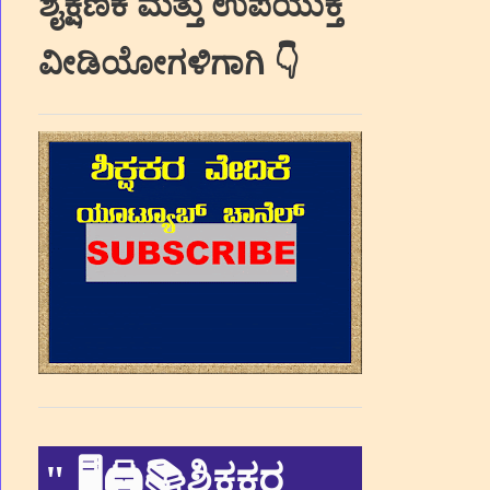
ಶೈಕ್ಷಣಿಕ ಮತ್ತು ಉಪಯುಕ್ತ
ವೀಡಿಯೋಗಳಿಗಾಗಿ 👇
"
🖥🖨📚ಶಿಕ್ಷಕರ