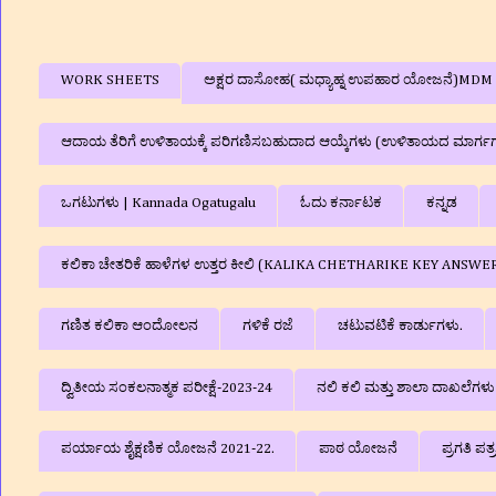
WORK SHEETS
ಅಕ್ಷರ ದಾಸೋಹ( ಮಧ್ಯಾಹ್ನ ಉಪಹಾರ ಯೋಜನೆ)MDM
ಆದಾಯ ತೆರಿಗೆ ಉಳಿತಾಯಕ್ಕೆ ಪರಿಗಣಿಸಬಹುದಾದ ಆಯ್ಕೆಗಳು (ಉಳಿತಾಯದ ಮಾರ್ಗ
ಒಗಟುಗಳು | Kannada Ogatugalu
ಓದು ಕರ್ನಾಟಕ
ಕನ್ನಡ
ಕಲಿಕಾ ಚೇತರಿಕೆ ಹಾಳೆಗಳ ಉತ್ತರ ಕೀಲಿ (KALIKA CHETHARIKE KEY ANSWE
ಗಣಿತ ಕಲಿಕಾ ಆಂದೋಲನ
ಗಳಿಕೆ ರಜೆ
ಚಟುವಟಿಕೆ ಕಾರ್ಡುಗಳು.
ದ್ವಿತೀಯ ಸಂಕಲನಾತ್ಮಕ ಪರೀಕ್ಷೆ-2023-24
ನಲಿ ಕಲಿ ಮತ್ತು ಶಾಲಾ ದಾಖಲೆಗ
ಪರ್ಯಾಯ ಶೈಕ್ಷಣಿಕ ಯೋಜನೆ 2021-22.
ಪಾಠ ಯೋಜನೆ
ಪ್ರಗತಿ ಪತ