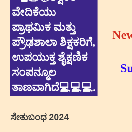
ವೇದಿಕೆಯು
ಪ್ರಾಥಮಿಕ ಮತ್ತು
New
ಪ್ರೌಢಶಾಲಾ ಶಿಕ್ಷಕರಿಗೆ,
ಉಪಯುಕ್ತ ಶೈಕ್ಷಣಿಕ
Su
ಸಂಪನ್ಮೂಲ
ತಾಣವಾಗಿದೆ💻💻💻
.
ಸೇತುಬಂಧ 2024