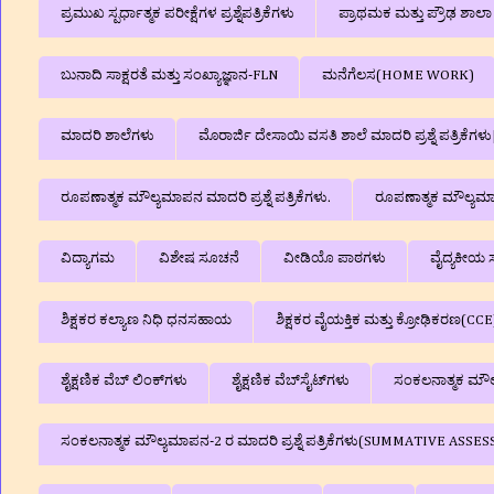
ಪ್ರಮುಖ ಸ್ಪರ್ಧಾತ್ಮಕ ಪರೀಕ್ಷೆಗಳ ಪ್ರಶ್ನೆಪತ್ರಿಕೆಗಳು
ಪ್ರಾಥಮಕ ಮತ್ತು ಪ್ರೌಢ ಶಾ
ಬುನಾದಿ ಸಾಕ್ಷರತೆ ಮತ್ತು ಸಂಖ್ಯಾಜ್ಞಾನ-FLN
ಮನೆಗೆಲಸ(HOME WORK)
ಮಾದರಿ ಶಾಲೆಗಳು
ಮೊರಾರ್ಜಿ ದೇಸಾಯಿ ವಸತಿ ಶಾಲೆ ಮಾದರಿ ಪ್ರಶ್ನೆ ಪತ್ರಿಕೆ
ರೂಪಣಾತ್ಮಕ ಮೌಲ್ಯಮಾಪನ ಮಾದರಿ ಪ್ರಶ್ನೆ ಪತ್ರಿಕೆಗಳು.
ರೂಪಣಾತ್ಮಕ ಮೌಲ್ಯಮಾಪನ
ವಿದ್ಯಾಗಮ
ವಿಶೇಷ ಸೂಚನೆ
ವೀಡಿಯೊ ಪಾಠಗಳು
ವೈದ್ಯಕೀಯ ಸ
ಶಿಕ್ಷಕರ ಕಲ್ಯಾಣ ನಿಧಿ ಧನಸಹಾಯ
ಶಿಕ್ಷಕರ ವೈಯಕ್ತಿಕ ಮತ್ತು ಕ್ರೋಢಿಕರಣ(CCE
ಶೈಕ್ಷಣಿಕ ವೆಬ್‌ ಲಿಂಕ್‌ಗಳು
ಶೈಕ್ಷಣಿಕ ವೆಬ್‌ಸೈಟ್‌ಗಳು
ಸಂಕಲನಾತ್ಮಕ ಮೌಲ್ಯ
ಸಂಕಲನಾತ್ಮಕ ಮೌಲ್ಯಮಾಪನ-2 ರ ಮಾದರಿ ಪ್ರಶ್ನೆ ಪತ್ರಿಕೆಗಳು(SUMMATIVE A