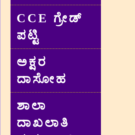
CCE ಗ್ರೇಡ್‌
ಪಟ್ಟಿ
ಅಕ್ಷರ
ದಾಸೋಹ
ಶಾಲಾ
ದಾಖಲಾತಿ