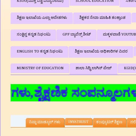
KSOU(ಮುಕ್ತ ವಿಶ್ವ ವಿದ್ಯಾನಿಲಯ)
SCHOOL EDUCATION
ಸರ್ಕಾ
ಶಿಕ್ಷಣ ಇಲಾಖೆಯ ಎಲ್ಲಾ ಆದೇಶಗಳು
ಶಿಕ್ಷಕರ ಸೇವಾ ಮಾಹಿತಿ ತಂತ್ರಾಂಶ
ಸಂಕ್ಷಿಪ್ತ ಕನ್ನಡ ನಿಘಂಟು
GPF ಬ್ಯಾಲೆನ್ಸ್‌ ಶೀಟ್
ಮಕ್ಕಳವಾಣಿ YOUTU
ENGLISH TO ಕನ್ನಡ ನಿಘಂಟು
ಶಿಕ್ಷಣ ಇಲಾಖೆಯ ಅಧಿಕಾರಿಗಳ ವಿವರ
MINISTRY OF EDUCATION
ಶಾಲಾ ಸಿದ್ಧಿ ಲಾಗಿನ್‌ ಪೇಜ್
KGID(
ಶೈಕ್ಷಣಿಕ ಸಂಪನ್ಮೂಲಗಳು,ಮಾದರಿ
INYATRUST
ನಿಷ್ಠಾ ಮಾಡ್ಯೂಲ್ ಗಳು
ಕಂಪ್ಯೂಟರ್‌ ಶಿಕ್ಷಣ
ನಲಿ