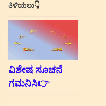
ತಿಳಿಯಲು👇
ವಿಶೇಷ ಸೂಚನೆ
ಗಮನಿಸಿ👉