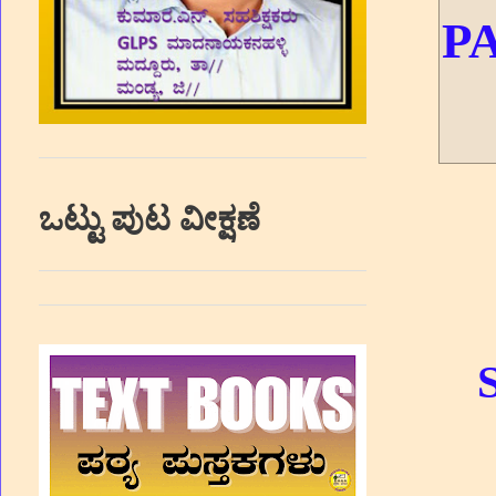
PA
ಒಟ್ಟು ಪುಟ ವೀಕ್ಷಣೆ