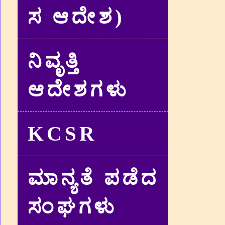
ಸ ಆದೇಶ)
ನಿವೃತ್ತಿ
ಆದೇಶಗಳು
KCSR
ಮಾನ್ಯತೆ ಪಡೆದ
ಸಂಘಗಳು