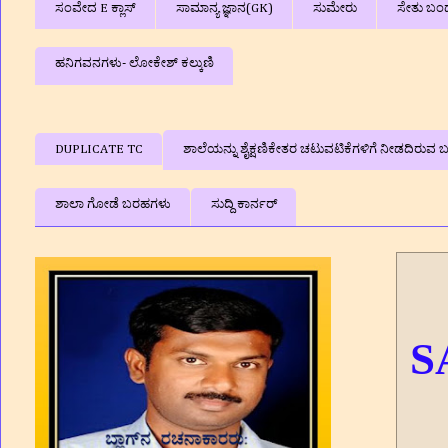
ಸಂವೇದ E ಕ್ಲಾಸ್
ಸಾಮಾನ್ಯ ಜ್ಞಾನ(GK)
ಸುಮೇರು
ಸೇತು ಬಂ
ಹನಿಗವನಗಳು- ಲೋಕೇಶ್ ಕಲ್ಕುಣಿ
DUPLICATE TC
ಶಾಲೆಯನ್ನು ಶೈಕ್ಷಣಿಕೇತರ ಚಟುವಟಿಕೆಗಳಿಗೆ ನೀಡದಿರುವ ಬಗ
ಶಾಲಾ ಗೋಡೆ ಬರಹಗಳು
ಸುದ್ದಿ ಕಾರ್ನರ್
S