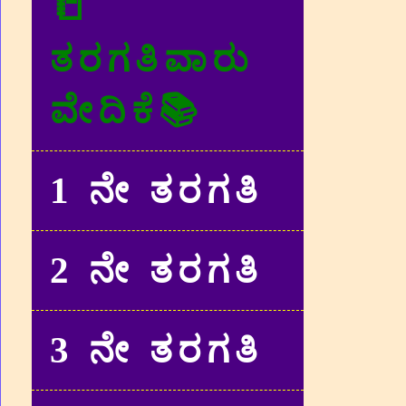
📒
ತರಗತಿವಾರು
ವೇದಿಕೆ📚
1 ನೇ ತರಗತಿ
2 ನೇ ತರಗತಿ
3 ನೇ ತರಗತಿ