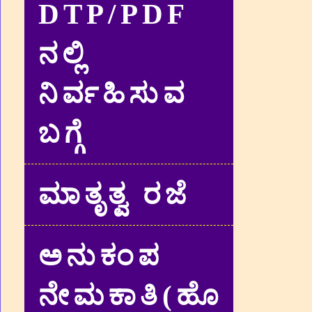
DTP/PDF
ನಲ್ಲಿ
ನಿರ್ವಹಿಸುವ
ಬಗ್ಗೆ
ಮಾತೃತ್ವ ರಜೆ
ಅನುಕಂಪ
ನೇಮಕಾತಿ(ಹೊ