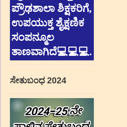
ಪ್ರೌಢಶಾಲಾ ಶಿಕ್ಷಕರಿಗೆ,
ಉಪಯುಕ್ತ ಶೈಕ್ಷಣಿಕ
ಸಂಪನ್ಮೂಲ
ತಾಣವಾಗಿದೆ💻💻💻
.
ಸೇತುಬಂಧ 2024