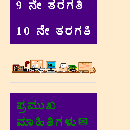
9 ನೇ ತರಗತಿ
10 ನೇ ತರಗತಿ
ಪ್ರಮುಖ
ಮಾಹಿತಿಗಳು✉