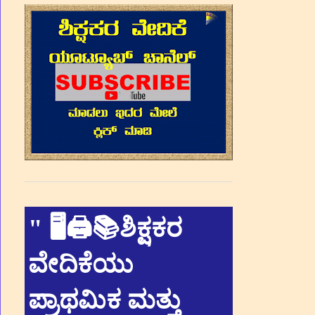
"
🖥🖨📚ಶಿಕ್ಷಕರ
ವೇದಿಕೆಯು
ಪ್ರಾಥಮಿಕ ಮತ್ತು