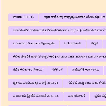
WORK SHEETS
ಅಕ್ಷರ ದಾಸೋಹ( ಮಧ್ಯಾಹ್ನ ಉಪಹಾರ ಯೋಜನೆ)MDM
ಆದಾಯ ತೆರಿಗೆ ಉಳಿತಾಯಕ್ಕೆ ಪರಿಗಣಿಸಬಹುದಾದ ಆಯ್ಕೆಗಳು (ಉಳಿತಾಯದ ಮಾರ್ಗ
ಒಗಟುಗಳು | Kannada Ogatugalu
ಓದು ಕರ್ನಾಟಕ
ಕನ್ನಡ
ಕಲಿಕಾ ಚೇತರಿಕೆ ಹಾಳೆಗಳ ಉತ್ತರ ಕೀಲಿ (KALIKA CHETHARIKE KEY ANSWE
ಗಣಿತ ಕಲಿಕಾ ಆಂದೋಲನ
ಗಳಿಕೆ ರಜೆ
ಚಟುವಟಿಕೆ ಕಾರ್ಡುಗಳು.
ದ್ವಿತೀಯ ಸಂಕಲನಾತ್ಮಕ ಪರೀಕ್ಷೆ-2023-24
ನಲಿ ಕಲಿ ಮತ್ತು ಶಾಲಾ ದಾಖಲೆಗ
ಪರ್ಯಾಯ ಶೈಕ್ಷಣಿಕ ಯೋಜನೆ 2021-22.
ಪಾಠ ಯೋಜನೆ
ಪ್ರಗತಿ ಪತ