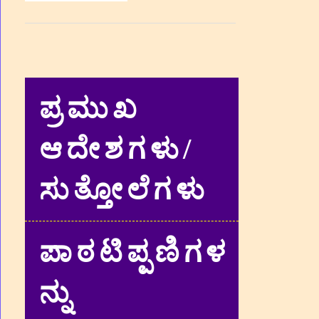
ಪ್ರಮುಖ
ಆದೇಶಗಳು/
ಸುತ್ತೋಲೆಗಳು
ಪಾಠಟಿಪ್ಪಣಿಗಳ
ನ್ನು