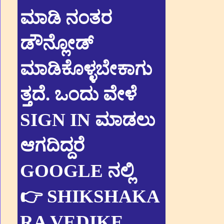
ಮಾಡಿ ನಂತರ
ಡೌನ್ಲೋಡ್
ಮಾಡಿಕೊಳ್ಳಬೇಕಾಗು
ತ್ತದೆ. ಒಂದು ವೇಳೆ
SIGN IN ಮಾಡಲು
ಆಗದಿದ್ದರೆ
GOOGLE ನಲ್ಲಿ
👉 SHIKSHAKA
RA VEDIKE