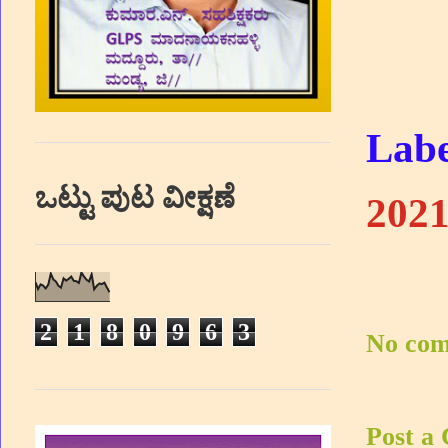
Labe
ಒಟ್ಟು ಪುಟ ವೀಕ್ಷಣೆ
202
2
1
8
0
9
6
3
No com
Post a