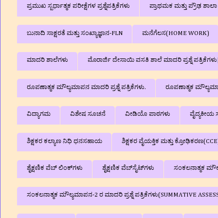
ಪ್ರಮುಖ ಸ್ಪರ್ಧಾತ್ಮಕ ಪರೀಕ್ಷೆಗಳ ಪ್ರಶ್ನೆಪತ್ರಿಕೆಗಳು
ಪ್ರಾಥಮಕ ಮತ್ತು ಪ್ರೌಢ ಶಾ
ಬುನಾದಿ ಸಾಕ್ಷರತೆ ಮತ್ತು ಸಂಖ್ಯಾಜ್ಞಾನ-FLN
ಮನೆಗೆಲಸ(HOME WORK)
ಮಾದರಿ ಶಾಲೆಗಳು
ಮೊರಾರ್ಜಿ ದೇಸಾಯಿ ವಸತಿ ಶಾಲೆ ಮಾದರಿ ಪ್ರಶ್ನೆ ಪತ್ರಿಕೆ
ರೂಪಣಾತ್ಮಕ ಮೌಲ್ಯಮಾಪನ ಮಾದರಿ ಪ್ರಶ್ನೆ ಪತ್ರಿಕೆಗಳು.
ರೂಪಣಾತ್ಮಕ ಮೌಲ್ಯಮಾಪನ
ವಿದ್ಯಾಗಮ
ವಿಶೇಷ ಸೂಚನೆ
ವೀಡಿಯೊ ಪಾಠಗಳು
ವೈದ್ಯಕೀಯ ಸ
ಶಿಕ್ಷಕರ ಕಲ್ಯಾಣ ನಿಧಿ ಧನಸಹಾಯ
ಶಿಕ್ಷಕರ ವೈಯಕ್ತಿಕ ಮತ್ತು ಕ್ರೋಢಿಕರಣ(CCE
ಶೈಕ್ಷಣಿಕ ವೆಬ್‌ ಲಿಂಕ್‌ಗಳು
ಶೈಕ್ಷಣಿಕ ವೆಬ್‌ಸೈಟ್‌ಗಳು
ಸಂಕಲನಾತ್ಮಕ ಮೌಲ್ಯ
ಸಂಕಲನಾತ್ಮಕ ಮೌಲ್ಯಮಾಪನ-2 ರ ಮಾದರಿ ಪ್ರಶ್ನೆ ಪತ್ರಿಕೆಗಳು(SUMMATIVE A