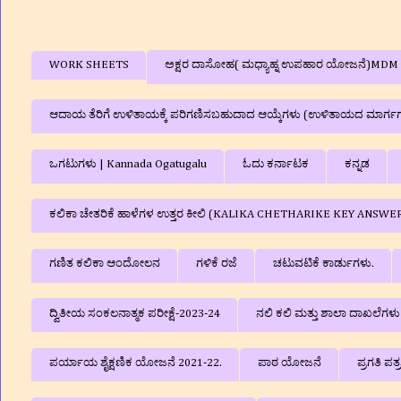
WORK SHEETS
ಅಕ್ಷರ ದಾಸೋಹ( ಮಧ್ಯಾಹ್ನ ಉಪಹಾರ ಯೋಜನೆ)MDM
ಆದಾಯ ತೆರಿಗೆ ಉಳಿತಾಯಕ್ಕೆ ಪರಿಗಣಿಸಬಹುದಾದ ಆಯ್ಕೆಗಳು (ಉಳಿತಾಯದ ಮಾರ್ಗ
ಒಗಟುಗಳು | Kannada Ogatugalu
ಓದು ಕರ್ನಾಟಕ
ಕನ್ನಡ
ಕಲಿಕಾ ಚೇತರಿಕೆ ಹಾಳೆಗಳ ಉತ್ತರ ಕೀಲಿ (KALIKA CHETHARIKE KEY ANSWE
ಗಣಿತ ಕಲಿಕಾ ಆಂದೋಲನ
ಗಳಿಕೆ ರಜೆ
ಚಟುವಟಿಕೆ ಕಾರ್ಡುಗಳು.
ದ್ವಿತೀಯ ಸಂಕಲನಾತ್ಮಕ ಪರೀಕ್ಷೆ-2023-24
ನಲಿ ಕಲಿ ಮತ್ತು ಶಾಲಾ ದಾಖಲೆಗ
ಪರ್ಯಾಯ ಶೈಕ್ಷಣಿಕ ಯೋಜನೆ 2021-22.
ಪಾಠ ಯೋಜನೆ
ಪ್ರಗತಿ ಪತ