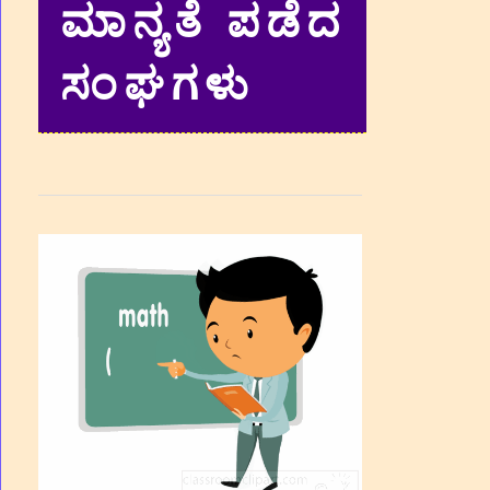
ಮಾನ್ಯತೆ ಪಡೆದ
ಸಂಘಗಳು