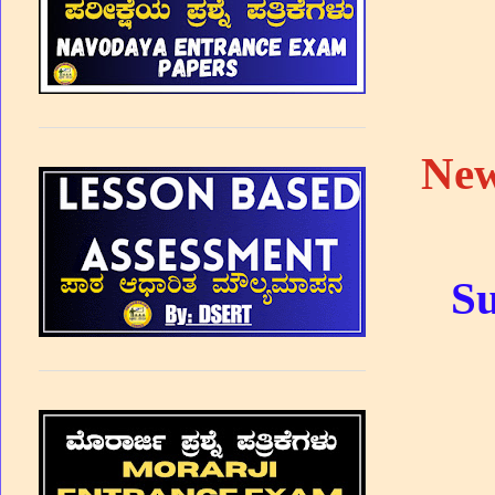
New
Su