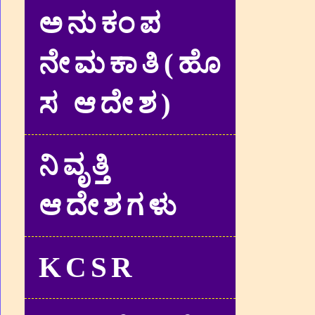
ಅನುಕಂಪ
ನೇಮಕಾತಿ(ಹೊ
ಸ ಆದೇಶ)
ನಿವೃತ್ತಿ
ಆದೇಶಗಳು
KCSR