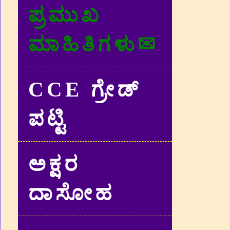
ಪ್ರಮುಖ
ಮಾಹಿತಿಗಳು✉
CCE ಗ್ರೇಡ್‌
ಪಟ್ಟಿ
ಅಕ್ಷರ
ದಾಸೋಹ