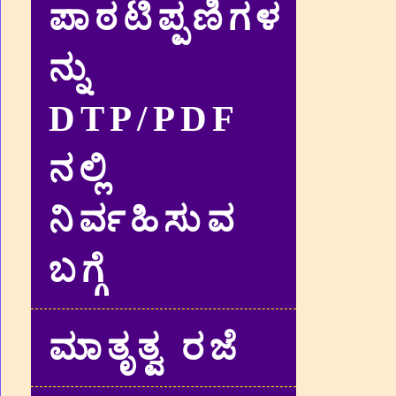
ಪಾಠಟಿಪ್ಪಣಿಗಳ
ನ್ನು
DTP/PDF
ನಲ್ಲಿ
ನಿರ್ವಹಿಸುವ
ಬಗ್ಗೆ
ಮಾತೃತ್ವ ರಜೆ