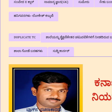
ಸಂವೇದ E ಕ್ಲಾಸ್
ಸಾಮಾನ್ಯ ಜ್ಞಾನ(GK)
ಸುಮೇರು
ಸೇತು ಬಂ
ಹನಿಗವನಗಳು- ಲೋಕೇಶ್ ಕಲ್ಕುಣಿ
DUPLICATE TC
ಶಾಲೆಯನ್ನು ಶೈಕ್ಷಣಿಕೇತರ ಚಟುವಟಿಕೆಗಳಿಗೆ ನೀಡದಿರುವ ಬಗ
ಶಾಲಾ ಗೋಡೆ ಬರಹಗಳು
ಸುದ್ದಿ ಕಾರ್ನರ್
ಕರ್ನ
ನಿಯ