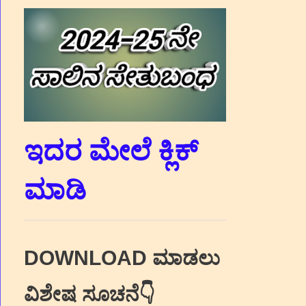
ಇದರ ಮೇಲೆ ಕ್ಲಿಕ್‌
ಮಾಡಿ
DOWNLOAD ಮಾಡಲು
ವಿಶೇಷ ಸೂಚನೆ👇