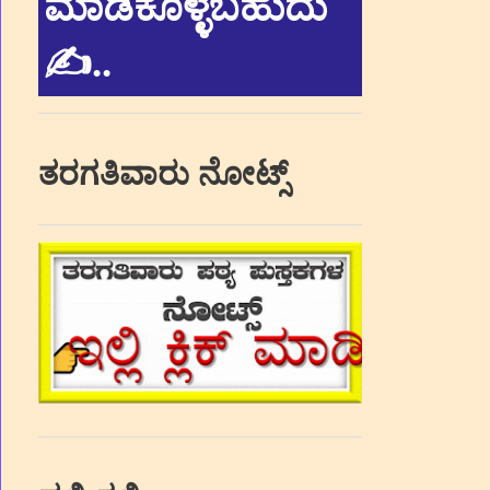
ಮಾಡಿಕೊಳ್ಳಬಹುದು
✍.
.
ತರಗತಿವಾರು ನೋಟ್ಸ್