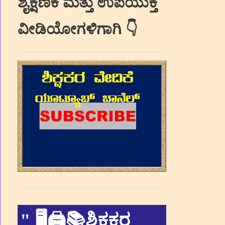
ಶೈಕ್ಷಣಿಕ ಮತ್ತು ಉಪಯುಕ್ತ
ವೀಡಿಯೋಗಳಿಗಾಗಿ 👇
"
🖥🖨📚ಶಿಕ್ಷಕರ