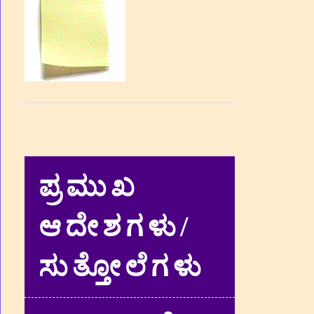
ಪ್ರಮುಖ
ಆದೇಶಗಳು/
ಸುತ್ತೋಲೆಗಳು