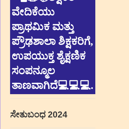
ವೇದಿಕೆಯು
ಪ್ರಾಥಮಿಕ ಮತ್ತು
ಪ್ರೌಢಶಾಲಾ ಶಿಕ್ಷಕರಿಗೆ,
ಉಪಯುಕ್ತ ಶೈಕ್ಷಣಿಕ
ಸಂಪನ್ಮೂಲ
ತಾಣವಾಗಿದೆ💻💻💻
.
ಸೇತುಬಂಧ 2024