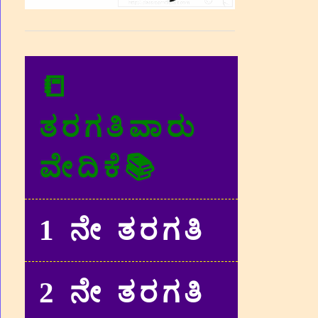
📒
ತರಗತಿವಾರು
ವೇದಿಕೆ📚
1 ನೇ ತರಗತಿ
2 ನೇ ತರಗತಿ