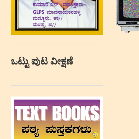
ಒಟ್ಟು ಪುಟ ವೀಕ್ಷಣೆ