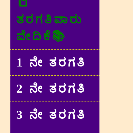
📒
ತರಗತಿವಾರು
ವೇದಿಕೆ📚
1 ನೇ ತರಗತಿ
2 ನೇ ತರಗತಿ
3 ನೇ ತರಗತಿ