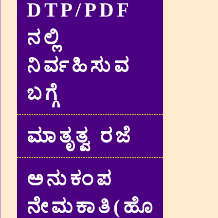
DTP/PDF
ನಲ್ಲಿ
ನಿರ್ವಹಿಸುವ
ಬಗ್ಗೆ
ಮಾತೃತ್ವ ರಜೆ
ಅನುಕಂಪ
ನೇಮಕಾತಿ(ಹೊ