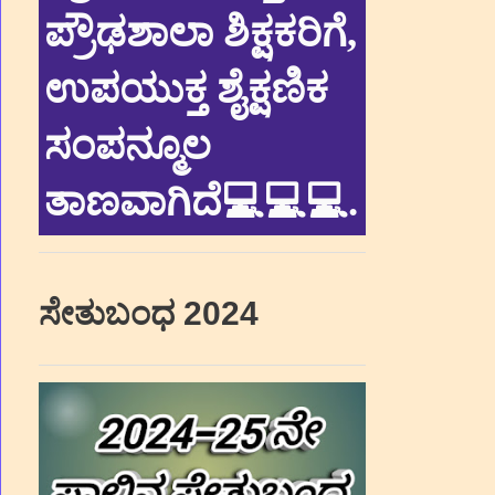
ಪ್ರೌಢಶಾಲಾ ಶಿಕ್ಷಕರಿಗೆ,
ಉಪಯುಕ್ತ ಶೈಕ್ಷಣಿಕ
ಸಂಪನ್ಮೂಲ
ತಾಣವಾಗಿದೆ💻💻💻
.
ಸೇತುಬಂಧ 2024