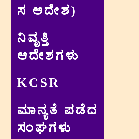
ಸ ಆದೇಶ)
ನಿವೃತ್ತಿ
ಆದೇಶಗಳು
KCSR
ಮಾನ್ಯತೆ ಪಡೆದ
ಸಂಘಗಳು