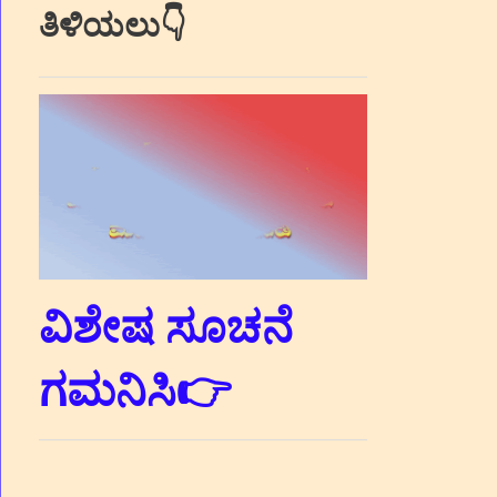
ತಿಳಿಯಲು👇
ವಿಶೇಷ ಸೂಚನೆ
ಗಮನಿಸಿ👉