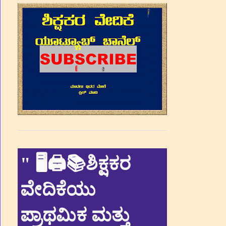
"
🖥🖨📚ಶಿಕ್ಷಕರ
ವೇದಿಕೆಯು
ಪ್ರಾಥಮಿಕ ಮತ್ತು