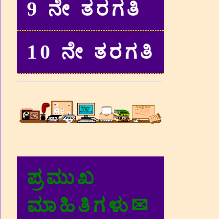
9 ನೇ ತರಗತಿ
10 ನೇ ತರಗತಿ
ಪ್ರಮುಖ
ಮಾಹಿತಿಗಳು✉