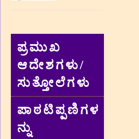
ಪ್ರಮುಖ
ಆದೇಶಗಳು/
ಸುತ್ತೋಲೆಗಳು
ಪಾಠಟಿಪ್ಪಣಿಗಳ
ನ್ನು