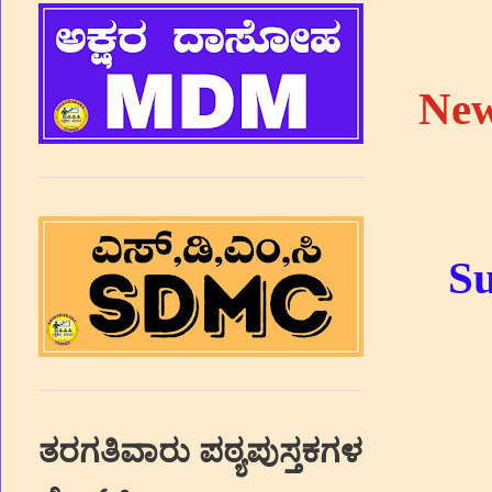
New
Su
ತರಗತಿವಾರು ಪಠ್ಯಪುಸ್ತಕಗಳ