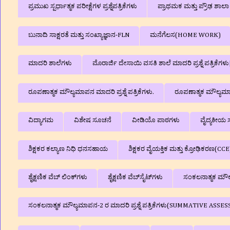
ಪ್ರಮುಖ ಸ್ಪರ್ಧಾತ್ಮಕ ಪರೀಕ್ಷೆಗಳ ಪ್ರಶ್ನೆಪತ್ರಿಕೆಗಳು
ಪ್ರಾಥಮಕ ಮತ್ತು ಪ್ರೌಢ ಶಾ
ಬುನಾದಿ ಸಾಕ್ಷರತೆ ಮತ್ತು ಸಂಖ್ಯಾಜ್ಞಾನ-FLN
ಮನೆಗೆಲಸ(HOME WORK)
ಮಾದರಿ ಶಾಲೆಗಳು
ಮೊರಾರ್ಜಿ ದೇಸಾಯಿ ವಸತಿ ಶಾಲೆ ಮಾದರಿ ಪ್ರಶ್ನೆ ಪತ್ರಿಕೆ
ರೂಪಣಾತ್ಮಕ ಮೌಲ್ಯಮಾಪನ ಮಾದರಿ ಪ್ರಶ್ನೆ ಪತ್ರಿಕೆಗಳು.
ರೂಪಣಾತ್ಮಕ ಮೌಲ್ಯಮಾಪನ
ವಿದ್ಯಾಗಮ
ವಿಶೇಷ ಸೂಚನೆ
ವೀಡಿಯೊ ಪಾಠಗಳು
ವೈದ್ಯಕೀಯ ಸ
ಶಿಕ್ಷಕರ ಕಲ್ಯಾಣ ನಿಧಿ ಧನಸಹಾಯ
ಶಿಕ್ಷಕರ ವೈಯಕ್ತಿಕ ಮತ್ತು ಕ್ರೋಢಿಕರಣ(CCE
ಶೈಕ್ಷಣಿಕ ವೆಬ್‌ ಲಿಂಕ್‌ಗಳು
ಶೈಕ್ಷಣಿಕ ವೆಬ್‌ಸೈಟ್‌ಗಳು
ಸಂಕಲನಾತ್ಮಕ ಮೌಲ್ಯ
ಸಂಕಲನಾತ್ಮಕ ಮೌಲ್ಯಮಾಪನ-2 ರ ಮಾದರಿ ಪ್ರಶ್ನೆ ಪತ್ರಿಕೆಗಳು(SUMMATIVE A