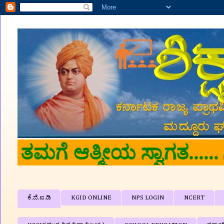
🙏🙏 'ಶಿಕ್ಷಕರ ವೇದಿಕ
ಕೆ.ಜಿ.ಐ.ಡಿ
KGID ONLINE
NPS LOGIN
NCERT