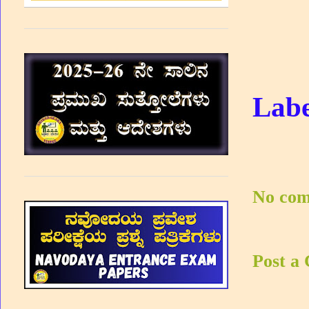
Labe
No com
Post a