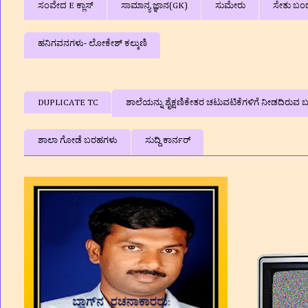
ಸಂವೇದ E ಕ್ಲಾಸ್
ಸಾಮಾನ್ಯ ಜ್ಞಾನ(GK)
ಸುಮೇರು
ಸೇತು ಬಂ
ಹನಿಗವನಗಳು- ಲೋಕೇಶ್ ಕಲ್ಕುಣಿ
DUPLICATE TC
ಶಾಲೆಯನ್ನು ಶೈಕ್ಷಣಿಕೇತರ ಚಟುವಟಿಕೆಗಳಿಗೆ ನೀಡದಿರುವ ಬಗ
ಶಾಲಾ ಗೋಡೆ ಬರಹಗಳು
ಸುದ್ದಿ ಕಾರ್ನರ್