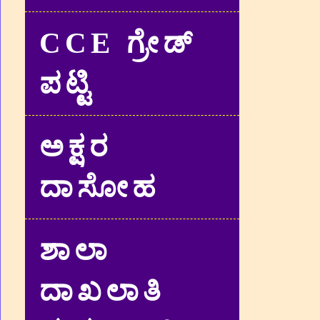
CCE ಗ್ರೇಡ್‌
ಪಟ್ಟಿ
ಅಕ್ಷರ
ದಾಸೋಹ
ಶಾಲಾ
ದಾಖಲಾತಿ