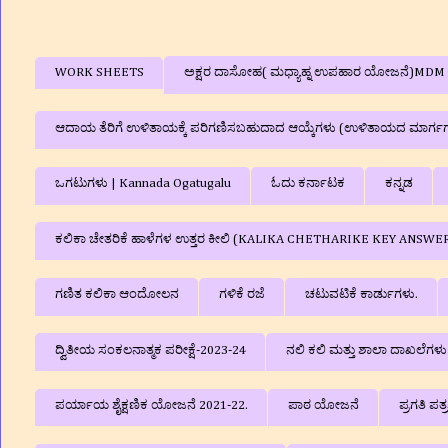
WORK SHEETS
ಅಕ್ಷರ ದಾಸೋಹ( ಮಧ್ಯಾಹ್ನ ಉಪಹಾರ ಯೋಜನೆ)MDM
ಆದಾಯ ತೆರಿಗೆ ಉಳಿತಾಯಕ್ಕೆ ಪರಿಗಣಿಸಬಹುದಾದ ಆಯ್ಕೆಗಳು (ಉಳಿತಾಯದ ಮಾರ್ಗ
ಒಗಟುಗಳು | Kannada Ogatugalu
ಓದು ಕರ್ನಾಟಕ
ಕನ್ನಡ
ಕಲಿಕಾ ಚೇತರಿಕೆ ಹಾಳೆಗಳ ಉತ್ತರ ಕೀಲಿ (KALIKA CHETHARIKE KEY ANSWE
ಗಣಿತ ಕಲಿಕಾ ಆಂದೋಲನ
ಗಳಿಕೆ ರಜೆ
ಚಟುವಟಿಕೆ ಕಾರ್ಡುಗಳು.
ದ್ವಿತೀಯ ಸಂಕಲನಾತ್ಮಕ ಪರೀಕ್ಷೆ-2023-24
ನಲಿ ಕಲಿ ಮತ್ತು ಶಾಲಾ ದಾಖಲೆಗ
ಪರ್ಯಾಯ ಶೈಕ್ಷಣಿಕ ಯೋಜನೆ 2021-22.
ಪಾಠ ಯೋಜನೆ
ಪ್ರಗತಿ ಪತ