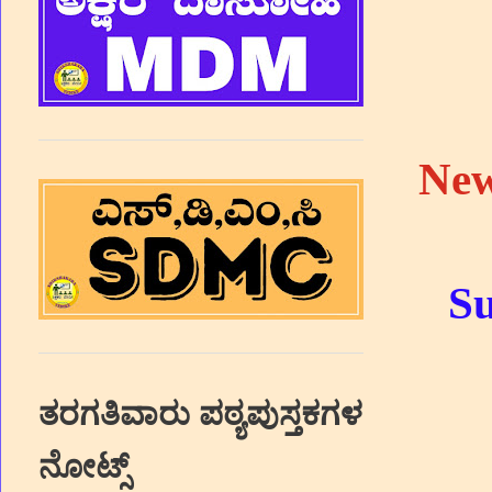
New
Su
ತರಗತಿವಾರು ಪಠ್ಯಪುಸ್ತಕಗಳ
ನೋಟ್ಸ್