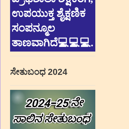
ಉಪಯುಕ್ತ ಶೈಕ್ಷಣಿಕ
ಸಂಪನ್ಮೂಲ
ತಾಣವಾಗಿದೆ💻💻💻
.
ಸೇತುಬಂಧ 2024