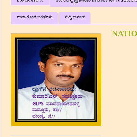
DUPLICATE TC
ಶಾಲೆಯನ್ನು ಶೈಕ್ಷಣಿಕೇತರ ಚಟುವಟಿಕೆಗಳಿಗೆ ನೀಡದಿರುವ ಬಗ
ಶಾಲಾ ಗೋಡೆ ಬರಹಗಳು
ಸುದ್ದಿ ಕಾರ್ನರ್
NATI