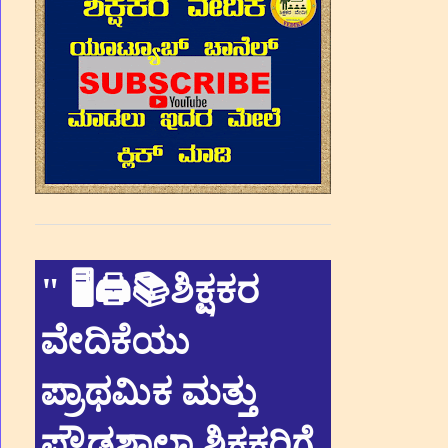
"
🖥🖨📚ಶಿಕ್ಷಕರ
ವೇದಿಕೆಯು
ಪ್ರಾಥಮಿಕ ಮತ್ತು
ಪ್ರೌಢಶಾಲಾ ಶಿಕ್ಷಕರಿಗೆ,