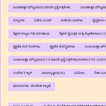
ರೂಪಣಾತ್ಮಕ ಮೌಲ್ಯಮಾಪನ ಮಾದರಿ ಪ್ರಶ್ನೆ ಪತ್ರಿಕೆಗಳು.
ರೂಪಣಾತ್ಮಕ ಮೌಲ್ಯಮಾಪನ
ವಿದ್ಯಾಗಮ
ವಿಶೇಷ ಸೂಚನೆ
ವೀಡಿಯೊ ಪಾಠಗಳು
ವೈದ್ಯಕೀಯ ಸ
ಶಿಕ್ಷಕರ ಕಲ್ಯಾಣ ನಿಧಿ ಧನಸಹಾಯ
ಶಿಕ್ಷಕರ ವೈಯಕ್ತಿಕ ಮತ್ತು ಕ್ರೋಢಿಕರಣ(CCE
ಶೈಕ್ಷಣಿಕ ವೆಬ್‌ ಲಿಂಕ್‌ಗಳು
ಶೈಕ್ಷಣಿಕ ವೆಬ್‌ಸೈಟ್‌ಗಳು
ಸಂಕಲನಾತ್ಮಕ ಮೌಲ್ಯ
ಸಂಕಲನಾತ್ಮಕ ಮೌಲ್ಯಮಾಪನ-2 ರ ಮಾದರಿ ಪ್ರಶ್ನೆ ಪತ್ರಿಕೆಗಳು(SUMMATIVE A
ಸಂವೇದ E ಕ್ಲಾಸ್
ಸಾಮಾನ್ಯ ಜ್ಞಾನ(GK)
ಸುಮೇರು
ಸೇತು ಬಂ
ಹನಿಗವನಗಳು- ಲೋಕೇಶ್ ಕಲ್ಕುಣಿ