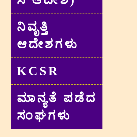
ನಿವೃತ್ತಿ
ಆದೇಶಗಳು
KCSR
ಮಾನ್ಯತೆ ಪಡೆದ
ಸಂಘಗಳು