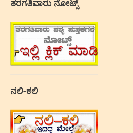
ತರಗತಿವಾರು ನೋಟ್ಸ್
ನಲಿ-ಕಲಿ