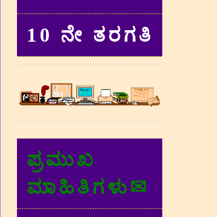
10 ನೇ ತರಗತಿ
ಪ್ರಮುಖ
ಮಾಹಿತಿಗಳು✉