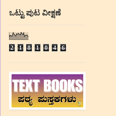
ಒಟ್ಟು ಪುಟ ವೀಕ್ಷಣೆ
2
1
8
1
0
4
6