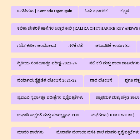
ಒಗಟುಗಳು | Kannada Ogatugalu
ಓದು ಕರ್ನಾಟಕ
ಕನ್ನಡ
ಕಲಿಕಾ ಚೇತರಿಕೆ ಹಾಳೆಗಳ ಉತ್ತರ ಕೀಲಿ (KALIKA CHETHARIKE KEY ANSWE
ಗಣಿತ ಕಲಿಕಾ ಆಂದೋಲನ
ಗಳಿಕೆ ರಜೆ
ಚಟುವಟಿಕೆ ಕಾರ್ಡುಗಳು.
ದ್ವಿತೀಯ ಸಂಕಲನಾತ್ಮಕ ಪರೀಕ್ಷೆ-2023-24
ನಲಿ ಕಲಿ ಮತ್ತು ಶಾಲಾ ದಾಖಲೆಗ
ಪರ್ಯಾಯ ಶೈಕ್ಷಣಿಕ ಯೋಜನೆ 2021-22.
ಪಾಠ ಯೋಜನೆ
ಪ್ರಗತಿ ಪತ
ಪ್ರಮುಖ ಸ್ಪರ್ಧಾತ್ಮಕ ಪರೀಕ್ಷೆಗಳ ಪ್ರಶ್ನೆಪತ್ರಿಕೆಗಳು
ಪ್ರಾಥಮಕ ಮತ್ತು ಪ್ರೌಢ ಶಾ
ಬುನಾದಿ ಸಾಕ್ಷರತೆ ಮತ್ತು ಸಂಖ್ಯಾಜ್ಞಾನ-FLN
ಮನೆಗೆಲಸ(HOME WORK)
ಮಾದರಿ ಶಾಲೆಗಳು
ಮೊರಾರ್ಜಿ ದೇಸಾಯಿ ವಸತಿ ಶಾಲೆ ಮಾದರಿ ಪ್ರಶ್ನೆ ಪತ್ರಿಕೆ