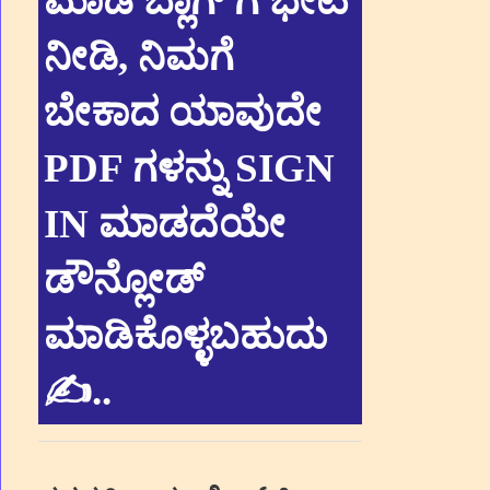
ಮಾಡಿ ಬ್ಲಾಗ್ ಗೆ ಭೇಟಿ
ನೀಡಿ, ನಿಮಗೆ
ಬೇಕಾದ ಯಾವುದೇ
PDF ಗಳನ್ನು SIGN
IN ಮಾಡದೆಯೇ
ಡೌನ್ಲೋಡ್
ಮಾಡಿಕೊಳ್ಳಬಹುದು
✍.
.