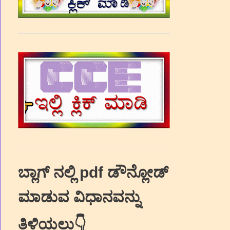
ಬ್ಲಾಗ್‌ ನಲ್ಲಿ pdf ಡೌನ್ಲೋಡ್‌
ಮಾಡುವ ವಿಧಾನವನ್ನು
ತಿಳಿಯಲು👇